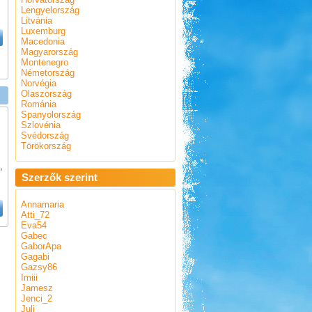
Lengyelország
Litvánia
Luxemburg
Macedonia
Magyarország
Montenegro
Németország
Norvégia
Olaszország
Románia
Spanyolország
Szlovénia
Svédország
Törökország
,
Szerzők szerint
Annamaria
Atti_72
Eva54
Gabec
GaborApa
Gagabi
Gazsy86
Imiii
Jamesz
Jenci_2
Juli