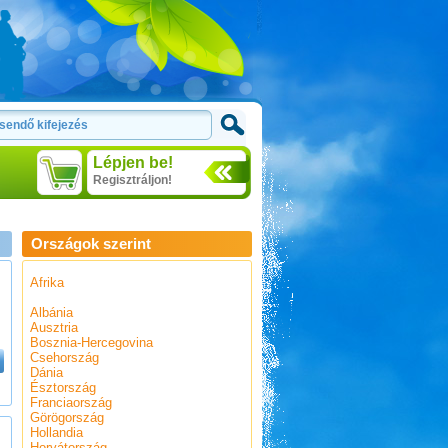
Lépjen be!
Regisztráljon!
Országok szerint
Afrika
Albánia
Ausztria
Bosznia-Hercegovina
Csehország
Dánia
Észtország
Franciaország
Görögország
Hollandia
Horvátország