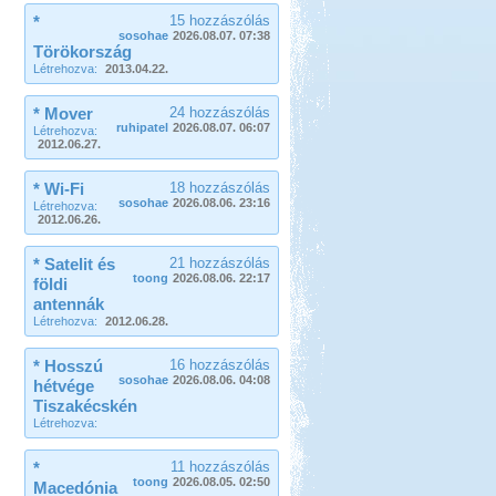
*
15 hozzászólás
sosohae
2026.08.07. 07:38
Törökország
Létrehozva:
2013.04.22.
* Mover
24 hozzászólás
ruhipatel
2026.08.07. 06:07
Létrehozva:
2012.06.27.
* Wi-Fi
18 hozzászólás
sosohae
2026.08.06. 23:16
Létrehozva:
2012.06.26.
* Satelit és
21 hozzászólás
toong
2026.08.06. 22:17
földi
antennák
Létrehozva:
2012.06.28.
* Hosszú
16 hozzászólás
sosohae
2026.08.06. 04:08
hétvége
Tiszakécskén
Létrehozva:
*
11 hozzászólás
toong
2026.08.05. 02:50
Macedónia