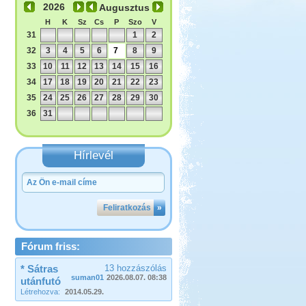
Augusztus
H
K
Sz
Cs
P
Szo
V
31
1
2
32
3
4
5
6
7
8
9
33
10
11
12
13
14
15
16
34
17
18
19
20
21
22
23
35
24
25
26
27
28
29
30
36
31
Hírlevél
Feliratkozás
»
Fórum friss:
* Sátras
13 hozzászólás
suman01
2026.08.07. 08:38
utánfutó
Létrehozva:
2014.05.29.