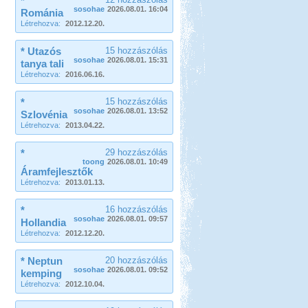
*
sosohae
2026.08.01. 16:04
Románia
Létrehozva:
2012.12.20.
* Utazós
15 hozzászólás
sosohae
2026.08.01. 15:31
tanya tali
Létrehozva:
2016.06.16.
*
15 hozzászólás
sosohae
2026.08.01. 13:52
Szlovénia
Létrehozva:
2013.04.22.
*
29 hozzászólás
toong
2026.08.01. 10:49
Áramfejlesztők
Létrehozva:
2013.01.13.
*
16 hozzászólás
sosohae
2026.08.01. 09:57
Hollandia
Létrehozva:
2012.12.20.
* Neptun
20 hozzászólás
sosohae
2026.08.01. 09:52
kemping
Létrehozva:
2012.10.04.