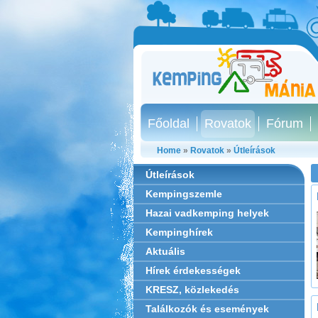
Főoldal
Rovatok
Fórum
Home
»
Rovatok
»
Útleírások
Útleírások
Kempingszemle
Hazai vadkemping helyek
Kempinghírek
Aktuális
Hírek érdekességek
KRESZ, közlekedés
Találkozók és események