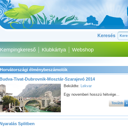
Keresés
Kempingkereső
Klubkártya
Webshop
Horvátországi élménybeszámolók
Budva-Tivat-Dubrovnik-Mosztár-Szarajevó 2014
Beküldte:
Lekvar
Egy novemberi hosszú hétvége...
Tovább
»
Nyaralás Splitben