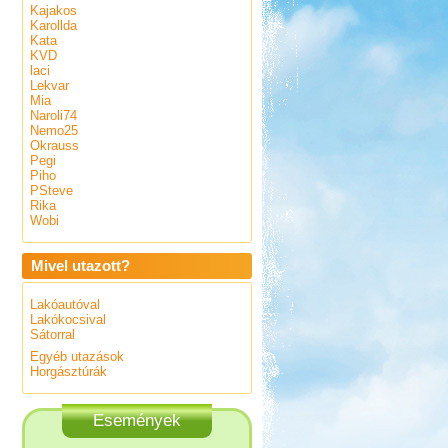
Kajakos
Karollda
Kata
KVD
laci
Lekvar
Mia
Naroli74
Nemo25
Okrauss
Pegi
Piho
PSteve
Rika
Wobi
Mivel utazott?
Lakóautóval
Lakókocsival
Sátorral
Egyéb utazások
Horgásztúrák
Események