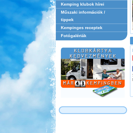
Kemping klubok hírei
Műszaki információk /
tippek
Kempinges receptek
Fotógalériák