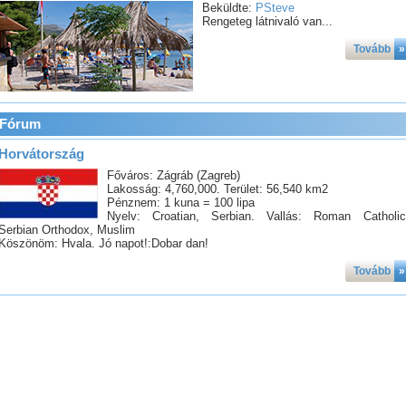
Beküldte:
PSteve
Rengeteg látnivaló van...
Tovább
»
Fórum
Horvátország
Főváros: Zágráb (Zagreb)
Lakosság: 4,760,000. Terület: 56,540 km2
Pénznem: 1 kuna = 100 lipa
Nyelv: Croatian, Serbian. Vallás: Roman Catholic
Serbian Orthodox, Muslim
Köszönöm: Hvala. Jó napot!:Dobar dan!
Tovább
»