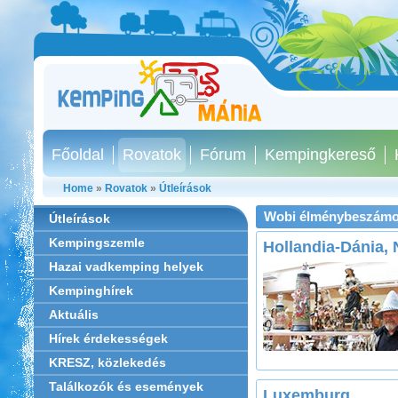
Főoldal
Rovatok
Fórum
Kempingkereső
Home
»
Rovatok
»
Útleírások
Wobi élménybeszámo
Útleírások
Kempingszemle
Hollandia-Dánia,
Hazai vadkemping helyek
Kempinghírek
Aktuális
Hírek érdekességek
KRESZ, közlekedés
Találkozók és események
Luxemburg