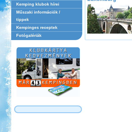
Kemping klubok hírei
Műszaki információk /
tippek
Kempinges receptek
Fotógalériák