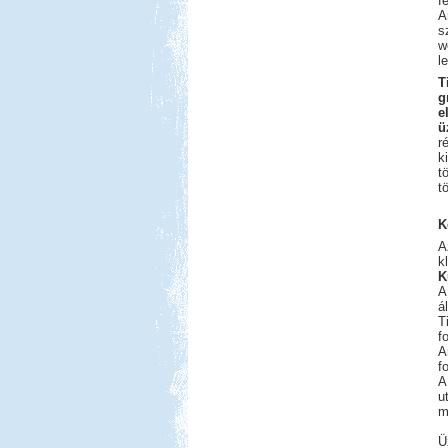
f
A
s
w
l
T
g
e
ü
r
k
t
t
K
A
k
K
A
á
T
f
A
f
A
u
m
Ü