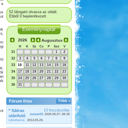
 a
52 látogató olvassa az oldalt.
ni
Ebből 0 bejelentkezett.
ot
Eseménynaptár
ek
i,
Augusztus
em
gi
H
K
Sz
Cs
P
Szo
V
31
1
2
32
3
4
5
6
7
8
9
tó
33
10
11
12
13
14
15
16
t,
34
17
18
19
20
21
22
23
ök
an
35
24
25
26
27
28
29
30
ik
36
31
Fórum friss
Több »
* Sátras
13 hozzászólás
nt
suman01
2026.08.07. 08:38
utánfutó
Létrehozva:
2014.05.29.