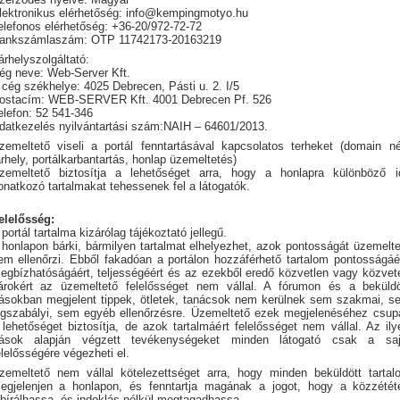
lektronikus elérhetőség: info@kempingmotyo.hu
elefonos elérhetőség: +36-20/972-72-72
ankszámlaszám: OTP 11742173-20163219
árhelyszolgáltató:
ég neve: Web-Server Kft.
 cég székhelye: 4025 Debrecen, Pásti u. 2. I/5
ostacím: WEB-SERVER Kft. 4001 Debrecen Pf. 526
elefon: 52 541-346
datkezelés nyilvántartási szám:NAIH – 64601/2013.
zemeltető viseli a portál fenntartásával kapcsolatos terheket (domain né
árhely, portálkarbantartás, honlap üzemeltetés)
zemeltető biztosítja a lehetőséget arra, hogy a honlapra különböző i
onatkozó tartalmakat tehessenek fel a látogatók.
elelősség:
 portál tartalma kizárólag tájékoztató jellegű.
 honlapon bárki, bármilyen tartalmat elhelyezhet, azok pontosságát üzemelte
em ellenőrzi. Ebből fakadóan a portálon hozzáférhető tartalom pontosságáér
egbízhatóságáért, teljességéért és az ezekből eredő közvetlen vagy közvete
árokért az üzemeltető felelősséget nem vállal. A fórumon és a beküldö
rásokban megjelent tippek, ötletek, tanácsok nem kerülnek sem szakmai, s
ogszabályi, sem egyéb ellenőrzésre. Üzemeltető ezek megjelenéséhez csup
 lehetőséget biztosítja, de azok tartalmáért felelősséget nem vállal. Az ily
rások alapján végzett tevékenységeket minden látogató csak a saj
elelősségére végezheti el.
zemeltető nem vállal kötelezettséget arra, hogy minden beküldött tartal
egjelenjen a honlapon, és fenntartja magának a jogot, hogy a közzététe
lbírálhassa, és indoklás nélkül megtagadhassa.