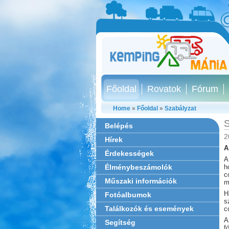
Főoldal
Rovatok
Fórum
Home
»
Főoldal
»
Szabályzat
S
Belépés
2
Hírek
A
Érdekességek
A
Élménybeszámolók
h
c
Műszaki információk
m
H
Fotóalbumok
s
Találkozók és események
c
A
Segítség
f