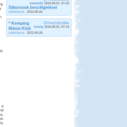
suman01
2026.08.01. 07:25
ny
Sátorosok beszélgetései
y
Létrehozva:
2012.06.26.
n
* Kemping
19 hozzászólás
toong
2026.08.01. 07:14
Mánia Klub
Létrehozva:
2012.06.28.
ió
 a
nd
a,
en
is