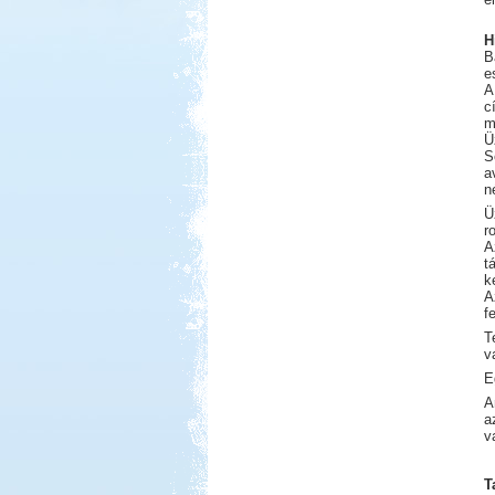
H
B
Kedvezmény: 10%
e
A
Park Strand Kemping és
c
Túrafalu
m
Ü
S
a
n
Ü
r
A
Kedvezmény: 20%
t
k
Sárkány Wellness és
A
Gyógyfürdő Kemping
f
T
v
E
A
a
v
Kedvezmény: 10%
Thermál- és Strandfürdő
T