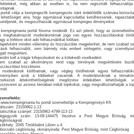
eltételeket, még abban az esetben is, ha nem regisztrált felhasználója
onlapnak.
 portál célja a kempingezők kempingezés iránt érdeklődők számára biztosíta
 lehetőséget arra, hogy egymással kapcsolatba kerülhessenek, tapasztalat
seréljenek, és megoszthassák egymással kempinges élményeiket.
 kempingmania portál fóruma moderált. Ez azt jelenti, hogy az üzemeltetőn
s meghatalmazott moderátoroknak joga van egyes hozzászólásokat töröln
agy a törlésre okot adó felhasználókat kitiltani.
lapelvként minden vélemény és hozzászólás megjelenhet, de nem szabad s
ásik felhasználót, sem bármely más embert sértegetni, vagy személyisé
ogait megsérteni.
erülni kell a trágár kifejezéseket és a kötekedő viselkedést.
em szabad az alkotmányos rend vagy törvények megsértésére buzdí
ozzászólást közzétenni.
 moderátorok kitilthatnak, vagy végleg törölhetnek egyes felhasználóka
mennyiben azok a többieket zavarnák. A moderátoroknak a témakör
zerkezeti áttekinthetőségének megőrzése érdekében lehetőségük v
sszevonni az azonos témában indult topikokat, vagy megváltoztathatják a top
ímét.
zemeltetés:
 www.kempingmania.hu portál üzemeltetője a Kempingmotyó Kft.
dószám: 23150962-1-13
tatisztikai számjel: 23150962-4799-113-13
égjegyzék szám: 13-09-144475 Vezetve a Pest Megyei Bíróság, mi
égbíróságnál
zékhely: 2045 Törökbálint Liliom u.4.
ibocsátó cégbíróság, okmányiroda: Pest Megyei Bíróság, mint Cégbíróság
zerződés nyelve: Magyar