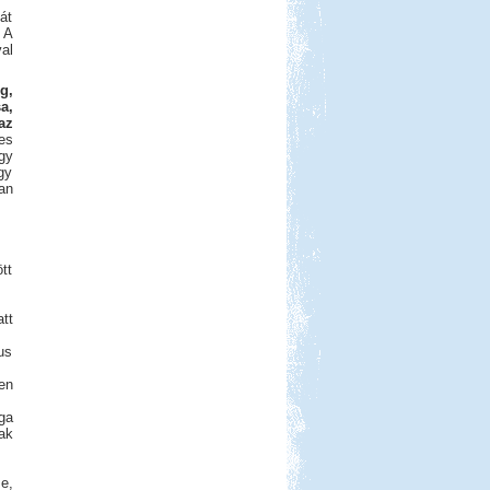
át
 A
al
g,
a,
az
es
gy
gy
an
ött
tt
us
en
ga
ak
e,