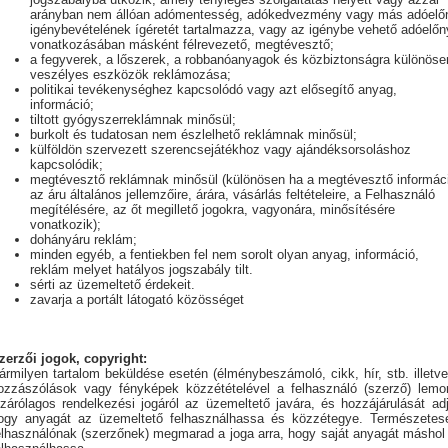
arányban nem állóan adómentesség, adókedvezmény vagy más adóelő
igénybevételének ígéretét tartalmazza, vagy az igénybe vehető adóelőn
vonatkozásában másként félrevezető, megtévesztő;
a fegyverek, a lőszerek, a robbanóanyagok és közbiztonságra különöse
veszélyes eszközök reklámozása;
politikai tevékenységhez kapcsolódó vagy azt elősegítő anyag,
információ;
tiltott gyógyszerreklámnak minősül;
burkolt és tudatosan nem észlelhető reklámnak minősül;
külföldön szervezett szerencsejátékhoz vagy ajándéksorsoláshoz
kapcsolódik;
megtévesztő reklámnak minősül (különösen ha a megtévesztő informác
az áru általános jellemzőire, árára, vásárlás feltételeire, a Felhasználó
megítélésére, az őt megillető jogokra, vagyonára, minősítésére
vonatkozik);
dohányáru reklám;
minden egyéb, a fentiekben fel nem sorolt olyan anyag, információ,
reklám melyet hatályos jogszabály tilt.
sérti az üzemeltető érdekeit.
zavarja a portált látogató közösséget
zerzői jogok, copyright:
ármilyen tartalom beküldése esetén (élménybeszámoló, cikk, hír, stb. illetve
ozzászólások vagy fényképek közzétételével a felhasználó (szerző) lemo
izárólagos rendelkezési jogáról az üzemeltető javára, és hozzájárulását adj
ogy anyagát az üzemeltető felhasználhassa és közzétegye. Természetes
elhasználónak (szerzőnek) megmarad a joga arra, hogy saját anyagát máshol 