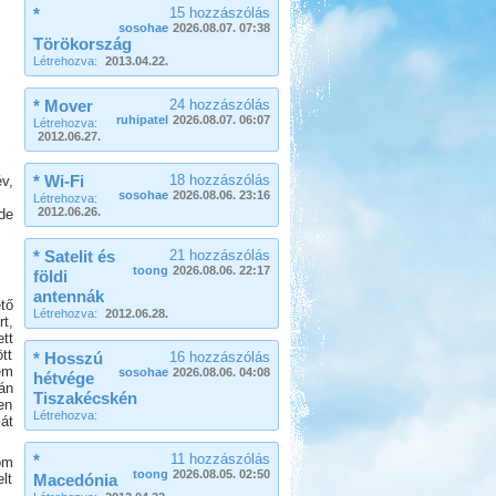
*
15 hozzászólás
sosohae
2026.08.07. 07:38
Törökország
Létrehozva:
2013.04.22.
* Mover
24 hozzászólás
ruhipatel
2026.08.07. 06:07
Létrehozva:
2012.06.27.
* Wi-Fi
18 hozzászólás
v,
sosohae
2026.08.06. 23:16
Létrehozva:
2012.06.26.
de
* Satelit és
21 hozzászólás
toong
2026.08.06. 22:17
földi
antennák
tő
Létrehozva:
2012.06.28.
t,
tt
tt
* Hosszú
16 hozzászólás
em
sosohae
2026.08.06. 04:08
hétvége
án
Tiszakécskén
en
Létrehozva:
át
*
11 hozzászólás
om
toong
2026.08.05. 02:50
lt
Macedónia