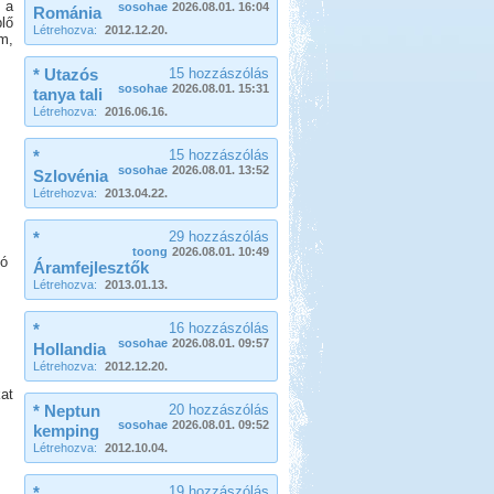
 a
sosohae
2026.08.01. 16:04
Románia
lő
Létrehozva:
2012.12.20.
m,
* Utazós
15 hozzászólás
sosohae
2026.08.01. 15:31
tanya tali
Létrehozva:
2016.06.16.
*
15 hozzászólás
sosohae
2026.08.01. 13:52
Szlovénia
Létrehozva:
2013.04.22.
*
29 hozzászólás
toong
2026.08.01. 10:49
zó
Áramfejlesztők
Létrehozva:
2013.01.13.
*
16 hozzászólás
sosohae
2026.08.01. 09:57
Hollandia
Létrehozva:
2012.12.20.
at
* Neptun
20 hozzászólás
sosohae
2026.08.01. 09:52
kemping
Létrehozva:
2012.10.04.
*
19 hozzászólás