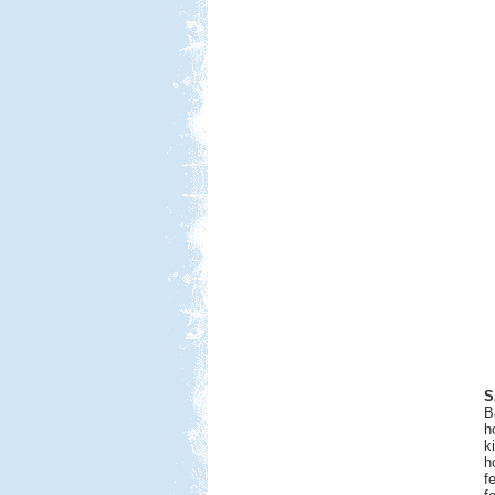
S
B
h
k
h
f