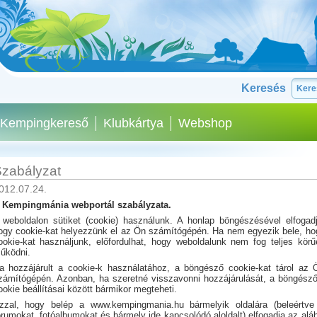
Keresés
Kempingkereső
Klubkártya
Webshop
zabályzat
012.07.24.
 Kempingmánia webportál szabályzata.
 weboldalon sütiket (cookie) használunk. A honlap böngészésével elfogadj
ogy cookie-kat helyezzünk el az Ön számítógépén. Ha nem egyezik bele, ho
ookie-kat használjunk, előfordulhat, hogy weboldalunk nem fog teljes körű
űködni.
a hozzájárult a cookie-k használatához, a böngésző cookie-kat tárol az 
zámítógépén. Azonban, ha szeretné visszavonni hozzájárulását, a böngésző
ookie beállításai között bármikor megteheti.
zzal, hogy belép a www.kempingmania.hu bármelyik oldalára (beleértve
órumokat, fotóalbumokat és bármely ide kapcsolódó aloldalt) elfogadja az aláb