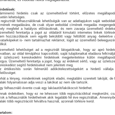
irdetések:
árminemű hirdetés csak az üzemeltetővel történt, előzetes megállapod
setén lehetséges.
 regisztrált felhasználóknak lehetőségük van az adatlapjukon saját weboldal
ímének megadására, de csak olyan weboldal címének megadás megengede
ely megfelel a hatályos előírásoknak, és nem zavarja üzemeltető érdekei
zemeltető fenntartja a jogot az oldaláról kimutató internetes linkek törlésér
em hozzászólások sem egyéb beküldött vagy feltöltött anyag -beleértve 
vatarképeket is- nem tartalmazhat reklámot, logót az üzemeltető beleegyezé
élkül.
zemeltető lehetőséget ad a regisztrált látogatóknak, hogy az apró hirdet
ovatban, az oldal témájához kapcsolódó, saját tulajdonaikat eladásra felkínálj
z üzletszerű kereskedelmi hirdetések megjelentetése külön megállapod
árgya. Üzemeltető fenntartja a jogot, hogy az érdekeit sértő, vagy az üzletsze
ereskedést segítő hirdetéseket nem jelenteti meg.
z értékesítés során felmerülő adókötelezettségekért a hirdető vállalja
elelősséget.
ehát a lényeg, mindenkinek segítünk eladni, megtalálni szeretett lakóját, de 
alaki folyamatosan adja veszi a lakókat az nem ide tartozik.
gy felhasználó évente csak egy lakóautót/lakókocsit hirdethet.
nnak érdekében, hogy ez ne lehessen több regisztrációkkal megkerülni, cs
zok a felhasználók hirdethetnek akik legalább fél éve regisztráltak. Amennyib
alaki több regisztrációt felváltva használ, azonnali törlésre kerül.
artalom: