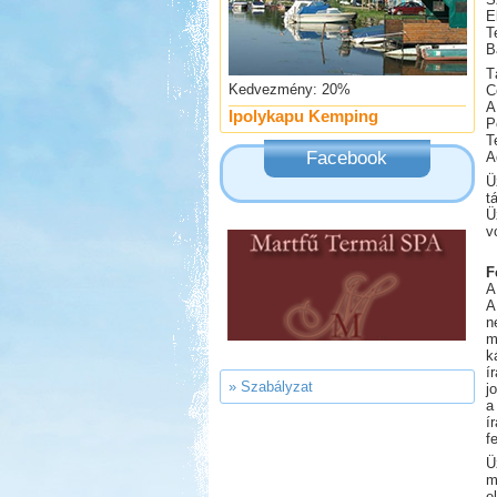
E
T
B
Kedvezmény: 20%
T
Ipolykapu Kemping
C
A
P
T
Facebook
A
Ü
t
Ü
Kedvezmény: 15%
v
Aqua Land
F
A
A
n
m
k
í
» Szabályzat
j
Kedvezmény: 10%
a
í
Strand-Holiday Balatonakali
f
Ü
m
e