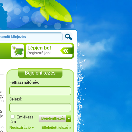
Lépjen be!
Regisztráljon!
Bejelentkezés
Felhasználónév:
a,
gy
Jelszó:
en
Ön
je
Emlékezz
Bejelentkezés
»
rám
 a
Regisztráció
»
Elfelejtett jelszó
»
bi