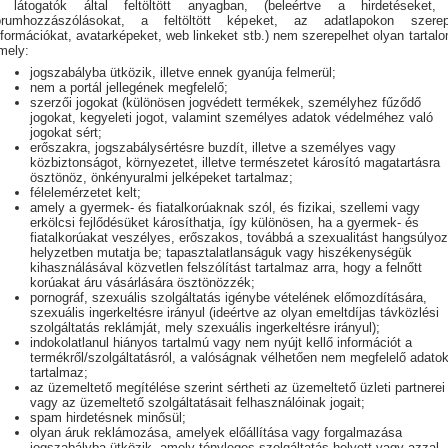
 látogatók által feltöltött anyagban, (beleértve a hirdetéseket,
órumhozzászólásokat, a feltöltött képeket, az adatlapokon szerep
nformációkat, avatarképeket, web linkeket stb.) nem szerepelhet olyan tartalo
mely:
jogszabályba ütközik, illetve ennek gyanúja felmerül;
nem a portál jellegének megfelelő;
szerzői jogokat (különösen jogvédett termékek, személyhez fűződő
jogokat, kegyeleti jogot, valamint személyes adatok védelméhez való
jogokat sért;
erőszakra, jogszabálysértésre buzdít, illetve a személyes vagy
közbiztonságot, környezetet, illetve természetet károsító magatartásra
ösztönöz, önkényuralmi jelképeket tartalmaz;
félelemérzetet kelt;
amely a gyermek- és fiatalkorúaknak szól, és fizikai, szellemi vagy
erkölcsi fejlődésüket károsíthatja, így különösen, ha a gyermek- és
fiatalkorúakat veszélyes, erőszakos, továbbá a szexualitást hangsúlyo
helyzetben mutatja be; tapasztalatlanságuk vagy hiszékenységük
kihasználásával közvetlen felszólítást tartalmaz arra, hogy a felnőtt
korúakat áru vásárlására ösztönözzék;
pornográf, szexuális szolgáltatás igénybe vételének előmozdítására,
szexuális ingerkeltésre irányul (ideértve az olyan emeltdíjas távközlési
szolgáltatás reklámját, mely szexuális ingerkeltésre irányul);
indokolatlanul hiányos tartalmú vagy nem nyújt kellő információt a
termékről/szolgáltatásról, a valóságnak vélhetően nem megfelelő adatok
tartalmaz;
az üzemeltető megítélése szerint sértheti az üzemeltető üzleti partnerei
vagy az üzemeltető szolgáltatásait felhasználóinak jogait;
spam hirdetésnek minősül;
olyan áruk reklámozása, amelyek előállítása vagy forgalmazása
jogszabályba ütközik, amely tényleges szolgáltatás helyett vagy azzal