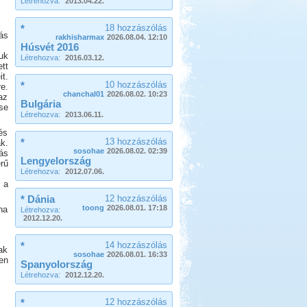
Létrehozva:
2013.04.22.
*
18 hozzászólás
ás
rakhisharmax
2026.08.04. 12:10
Húsvét 2016
uk
Létrehozva:
2016.03.12.
tt
t.
*
10 hozzászólás
e.
chanchal01
2026.08.02. 10:23
az
Bulgária
se
Létrehozva:
2013.06.11.
és
*
13 hozzászólás
ák.
sosohae
2026.08.02. 02:39
ás
Lengyelország
rű
Létrehozva:
2012.07.06.
 a
* Dánia
12 hozzászólás
toong
2026.08.01. 17:18
ha
Létrehozva:
2012.12.20.
*
14 hozzászólás
ak
sosohae
2026.08.01. 16:33
en
Spanyolország
Létrehozva:
2012.12.20.
*
12 hozzászólás