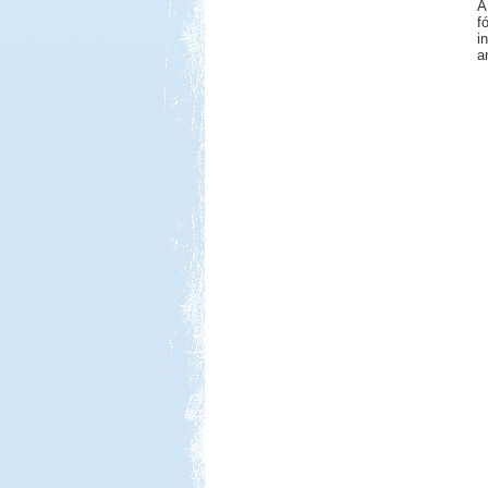
Kemping, Kiskőrös
A
f
i
a
Kedvezmény: 10-15%
Castrum Gyógykemping és
Panzió, Hévíz
Kedvezmény: 20%