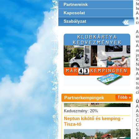
f
Partnereink
h
Kapcsolat
A
a
Szabályzat
c
A
é
v
A
m
j
K
Szentkút Kemping
N
h
A
a
s
ö
c
Partnerkempingek
Több »
Ü
Kedvezmény: 20%
A
Neptun kikötő és kemping -
A
Tisza-tó
S
C
C
S
K
S