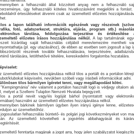
elhasználhassa.
mennyiben a felhasználó által közzétett anyag nem a felhasználó saj
zerzeménye, úgy felhasználó köteles hivatkozásként megjelölni a forrást.
eboldalról értesüléseket átvenni csak az üzemeltető előzetes hozzájárulásáv
ehet.
ilos a lapon található információk egészének vagy részeinek (szöve
rafika, fotó, adatszerkezet, struktúra, eljárás, program stb.) másolás
lektronikus tárolása, feldolgozása terjesztése és értékesítése 
zemeltető előzetes írásos hozzájárulása nélkül.
A lap tartalmának egy
észeit kizárólag saját felhasználás céljából merevlemezére mentheti va
inyomtathatja (pl. egy utazásához), de ebben az esetben sem jogosult a lap í
öbbszörözött részének további felhasználására, terjesztésére, adatbázisb
örténő tárolására, letölthetővé tételére, kereskedelmi forgalomba hozatalára.
épviselet:
z üzemeltető előzetes hozzájárulása nélkül tilos a portált és a portálon létrej
lubot/klubokat képviselni, nevükben szóbeli vagy írásbeli információkat adni.
ülönösen tilos bármilyen ígéretet tenni, vagy megállapodást kötni.
 "Kempingmánia" név valamint a portálon használt logó is védjegy oltalom ala
ll, melyet a Szellemi Tulajdon Nemzeti Hivatala bejegyzett.
ilos a portál nevét vagy/és logóját bárhol (nyomtatott vagy elektronik
ormában) használni az üzemeltető előzetes hozzájárulása nélkül.
mennyiben bárkinek bármilyen ügyben ilyen irányú igénye lenne, előzetes
orduljon az üzemeltetőhöz.
 jogosulatlan felhasználás büntető- és polgári jogi következményeket von ma
tán. Az üzemeltető követelheti a jogsértés abbahagyását és kárán
egtérítését.
zemeltető fenntartja magának a jogot arra, hogy jelen szabályzatot kiegészíts