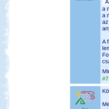
A
a 
a 
az
an
A 
le
Fo
cs
Mi
#7
Kö
Me