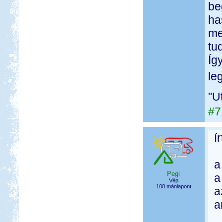
be
ha
me
tu
Íg
le
"U
#7
í
a
Pegi
a
Vép
108 mániapont
a
a