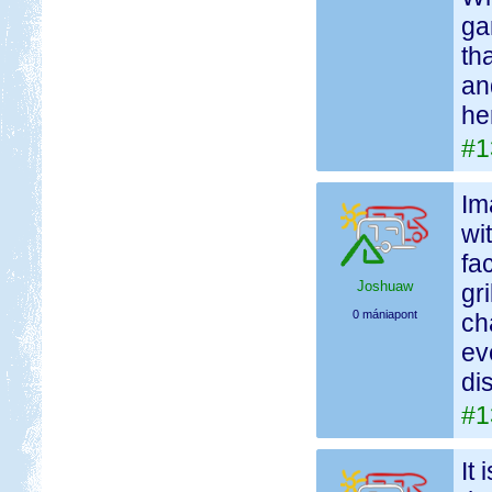
ga
th
an
he
#1
Im
wi
fa
Joshuaw
gr
0 mániapont
cha
ev
di
#1
It