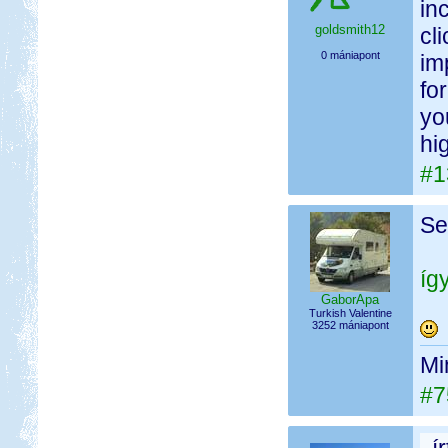
in
goldsmith12
cl
0 mániapont
im
fo
yo
hi
#1
Se
íg
GaborApa
Turkish Valentine
3252 mániapont
Mi
#7