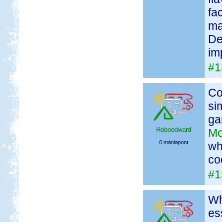
fa
ma
De
im
#1
Co
si
ga
Roboodward
Mo
0 mániapont
wh
co
#1
Wh
es