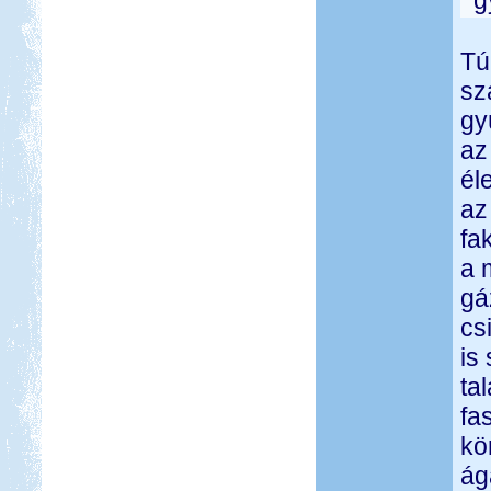
g
Tú
sz
gy
az
él
az
fa
a 
gá
cs
is
ta
fa
kö
ág