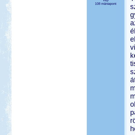
Vép
108 mániapont
s
g
a
é
e
v
k
t
s
á
m
m
o
p
r
h