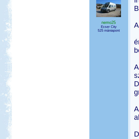
í
B
nemo25
A
Ecser City
525 mániapont
é
b
A
s
D
g
A
a
D