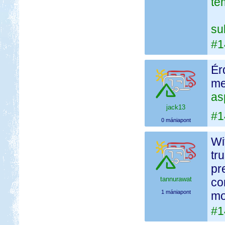
te
su
#1
Ér
me
as
jack13
#1
0 mániapont
Wi
tr
pr
tannurawat
co
1 mániapont
mo
#1