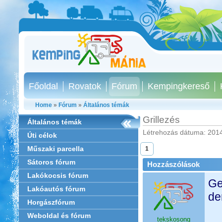
Főoldal
Rovatok
Fórum
Kempingkereső
Home
»
Fórum
»
Általános témák
Grillezés
Általános témák
Létrehozás dátuma: 2014
Úti célok
Műszaki parcella
1
Sátoros fórum
Hozzászólások
Lakókocsis fórum
Ge
Lakóautós fórum
de
Horgászfórum
Weboldal és fórum
tekskosong