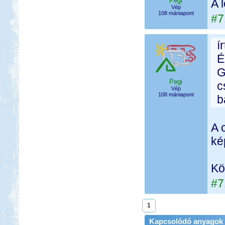
Pegi
A 
Vép
108 mániapont
#7
í
É
G
Pegi
c
Vép
108 mániapont
b
A 
ké
Kö
#7
1
Kapcsolódó anyagok