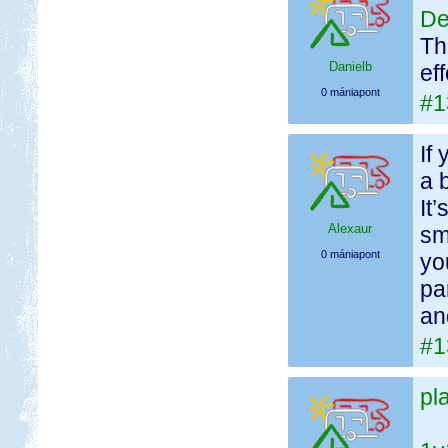
De
Th
Danielb
ef
0 mániapont
#1
If
a 
It
Alexaur
sm
0 mániapont
yo
pa
an
#1
pl