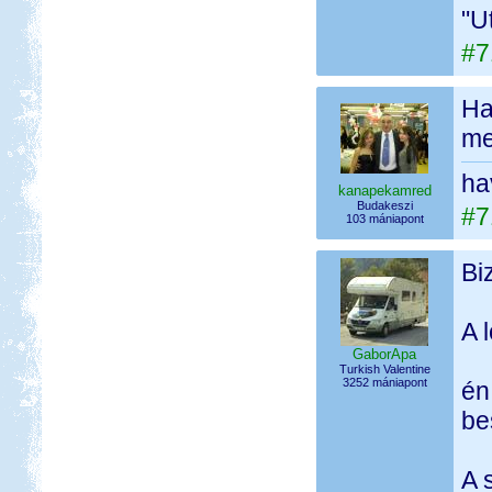
"U
#7
Ha
me
ha
kanapekamred
Budakeszi
#7
103 mániapont
Bi
A 
GaborApa
Turkish Valentine
3252 mániapont
én
be
A 