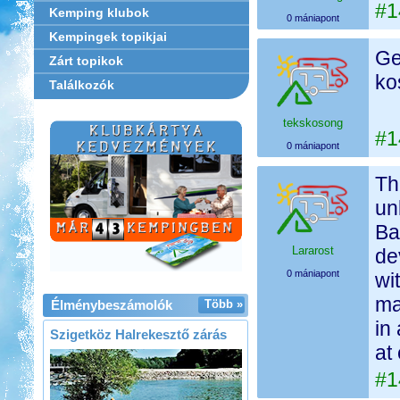
#1
Kemping klubok
0 mániapont
Kempingek topikjai
Ge
Zárt topikok
ko
Találkozók
tekskosong
#1
0 mániapont
Th
un
Ba
Lararost
de
0 mániapont
wi
ma
Élménybeszámolók
Több »
in 
Szigetköz Halrekesztő zárás
at
#1