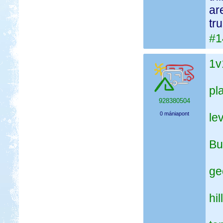
ar
tr
#1
1v
pl
928380504
0 mániapont
le
Bu
ge
hi