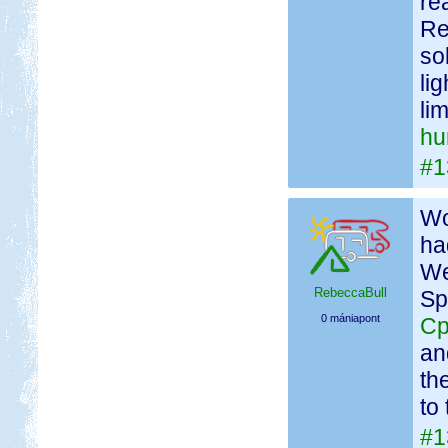
re
Re
so
li
li
hu
#1
Wo
ha
We
RebeccaBull
Sp
0 mániapont
Cp
an
th
to 
#1