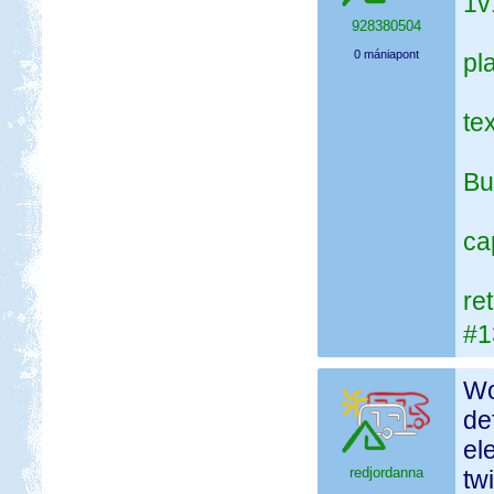
1v
928380504
0 mániapont
pl
tex
Bu
ca
re
#1
Wo
de
el
redjordanna
tw