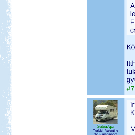
A
l
F
c
Kö
It
tu
gy
#7
í
K
GaborApa
M
Turkish Valentine
3252 mániapont