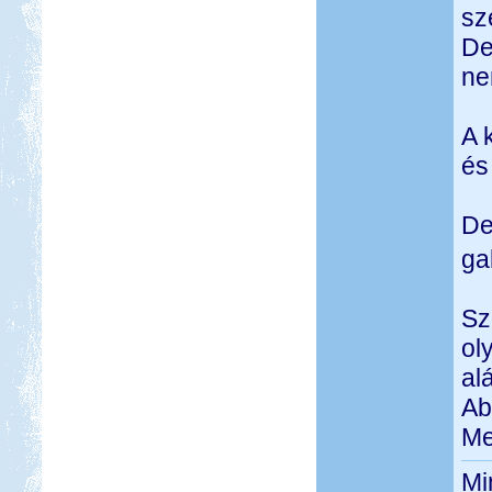
sz
De
ne
A 
és
De
ga
Sz
ol
alá
Ab
Me
Mi