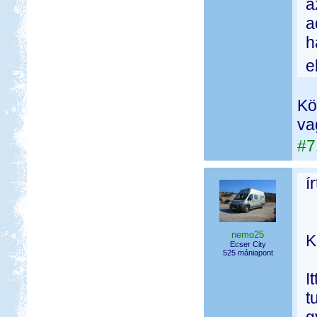
a
a
h
e
Kö
va
#7
í
nemo25
K
Ecser City
525 mániapont
I
t