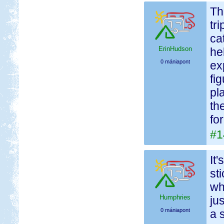
Th
tr
ca
ErinHudson
he
0 mániapont
ex
fi
pl
th
for
#1
It
st
wh
Humphries
ju
0 mániapont
a 