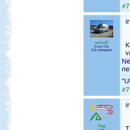
#7
í
nemo25
K
Ecser City
525 mániapont
v
Ne
ne
"U
#7
í
Pegi
T