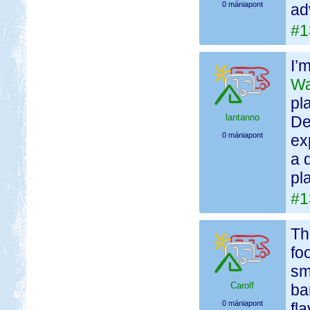
0 mániapont
ad
#1
I’
W
pl
lantanno
De
0 mániapont
ex
a 
pl
#1
Th
fo
sm
Carolf
ba
0 mániapont
fl