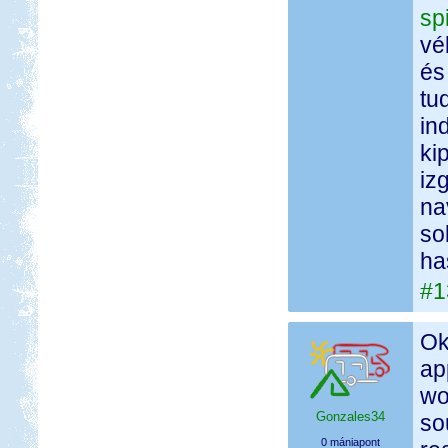
sp
vé
és
tu
in
ki
iz
na
so
ha
#1
Ok
ap
wo
Gonzales34
so
0 mániapont