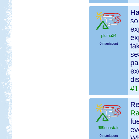
Ha
so
ex
pluma34
ex
0 mániapont
ta
se
pa
ex
di
#1
Re
Ra
fu
989coastals
ev
0 mániapont
Wh