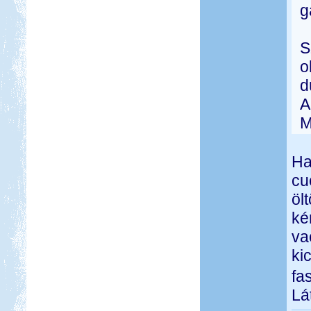
g
S
o
d
A
M
Ha
cu
öl
ké
va
ki
fa
Lá