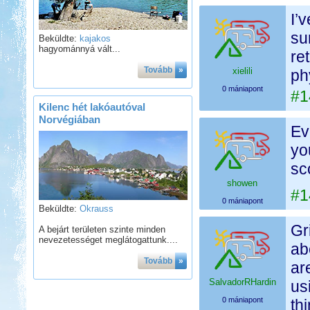
I’
su
Beküldte:
kajakos
hagyománnyá vált...
re
Tovább
»
xielili
ph
0 mániapont
#1
Kilenc hét lakóautóval
Norvégiában
Ev
yo
sc
showen
#1
0 mániapont
Beküldte:
Okrauss
Gr
A bejárt területen szinte minden
nevezetességet meglátogattunk....
ab
Tovább
»
ar
SalvadorRHardin
us
0 mániapont
th