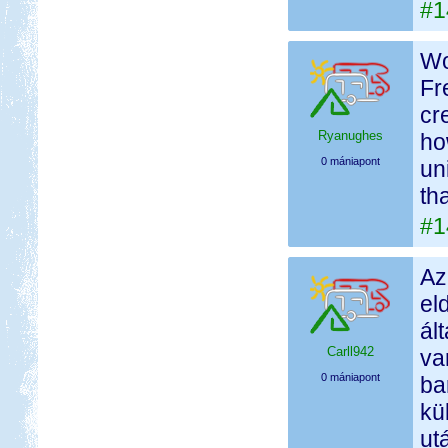
#1
Wo
Fr
cr
Ryanughes
ho
0 mániapont
un
tha
#1
Az
el
ál
Carll942
va
0 mániapont
ba
kü
ut