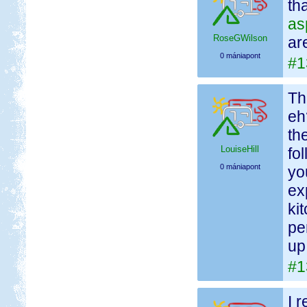
th
as
RoseGWilson
ar
0 mániapont
#1
Th
eh
th
LouiseHill
fo
0 mániapont
yo
ex
ki
pe
up
#1
I 