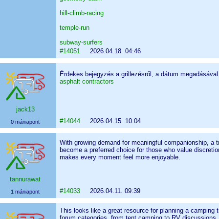
hill-climb-racing
temple-run
subway-surfers
#14051
2026.04.18. 04:46
Érdekes bejegyzés a grillezésről, a dátum megadásával eg
asphalt contractors
jack13
#14044
2026.04.15. 10:04
0 mániapont
With growing demand for meaningful companionship, a 
become a preferred choice for those who value discretio
makes every moment feel more enjoyable.
tannurawat
#14033
2026.04.11. 09:39
1 mániapont
This looks like a great resource for planning a camping tr
forum categories, from tent camping to RV discussions. I