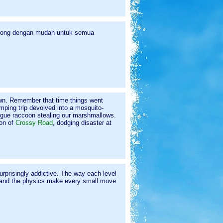
osong dengan mudah untuk semua
own. Remember that time things went
ping trip devolved into a mosquito-
rogue raccoon stealing our marshmallows.
ion of
Crossy Road
, dodging disaster at
surprisingly addictive. The way each level
, and the physics make every small move