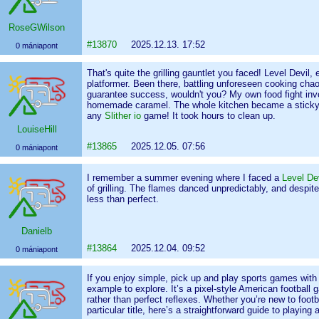
RoseGWilson
#13870
2025.12.13. 17:52
0 mániapont
That's quite the grilling gauntlet you faced! Level Devi
platformer. Been there, battling unforeseen cooking chao
guarantee success, wouldn't you? My own food fight invo
homemade caramel. The whole kitchen became a sticky, s
any
Slither io
game! It took hours to clean up.
LouiseHill
#13865
2025.12.05. 07:56
0 mániapont
I remember a summer evening where I faced a
Level Dev
of grilling. The flames danced unpredictably, and despite
less than perfect.
Danielb
#13864
2025.12.04. 09:52
0 mániapont
If you enjoy simple, pick up and play sports games with 
example to explore. It’s a pixel-style American football
rather than perfect reflexes. Whether you’re new to footb
particular title, here’s a straightforward guide to playing 