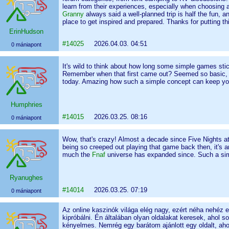
learn from their experiences, especially when choosing a
Granny
always said a well-planned trip is half the fun, 
place to get inspired and prepared. Thanks for putting th
ErinHudson
#14025
2026.04.03. 04:51
0 mániapont
It's wild to think about how long some simple games sti
Remember when that first came out? Seemed so basic, but 
today. Amazing how such a simple concept can keep you
Humphries
#14015
2026.03.25. 08:16
0 mániapont
Wow, that's crazy! Almost a decade since Five Nights at
being so creeped out playing that game back then, it's 
much the
Fnaf
universe has expanded since. Such a simp
Ryanughes
#14014
2026.03.25. 07:19
0 mániapont
Az online kaszinók világa elég nagy, ezért néha nehéz e
kipróbálni. Én általában olyan oldalakat keresek, ahol so
kényelmes. Nemrég egy barátom ajánlott egy oldalt, ah