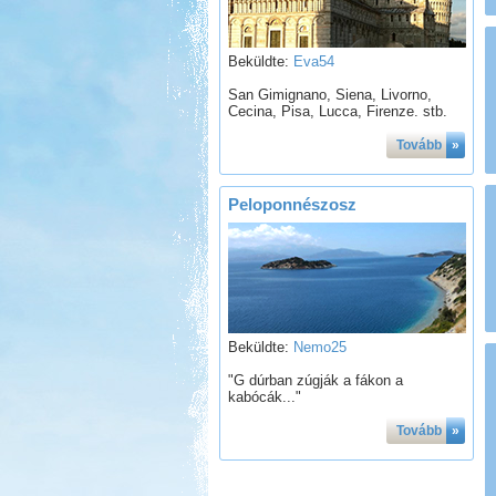
Beküldte:
Eva54
San Gimignano, Siena, Livorno,
Cecina, Pisa, Lucca, Firenze. stb.
Tovább
»
Peloponnészosz
Beküldte:
Nemo25
"G dúrban zúgják a fákon a
kabócák..."
Tovább
»