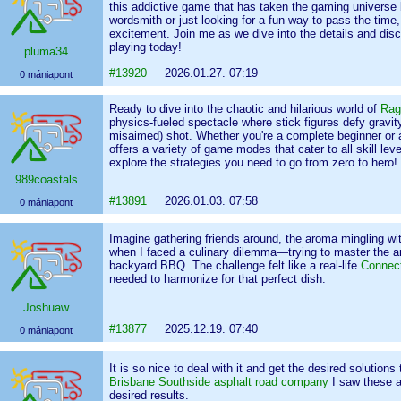
this addictive game that has taken the gaming universe
wordsmith or just looking for a fun way to pass the time
excitement. Join me as we dive into the details and dis
playing today!
pluma34
#13920
2026.01.27. 07:19
0 mániapont
Ready to dive into the chaotic and hilarious world of
Rag
physics-fueled spectacle where stick figures defy gravity
misaimed) shot. Whether you're a complete beginner or 
offers a variety of game modes that cater to all skill l
explore the strategies you need to go from zero to hero!
989coastals
#13891
2026.01.03. 07:58
0 mániapont
Imagine gathering friends around, the aroma mingling wi
when I faced a culinary dilemma—trying to master the art 
backyard BBQ. The challenge felt like a real-life
Connec
needed to harmonize for that perfect dish.
Joshuaw
#13877
2025.12.19. 07:40
0 mániapont
It is so nice to deal with it and get the desired solutions
Brisbane Southside asphalt road company
I saw these a
desired results.