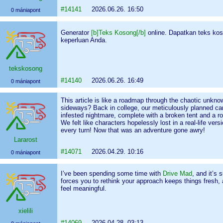
#14141
2026.06.26. 16:50
0 mániapont
Generator
[b]Teks Kosong[/b]
online. Dapatkan teks k
keperluan Anda.
tekskosong
#14140
2026.06.26. 16:49
0 mániapont
This article is like a roadmap through the chaotic unkn
sideways? Back in college, our meticulously planned cam
infested nightmare, complete with a broken tent and a 
We felt like characters hopelessly lost in a real-life vers
every turn! Now that was an adventure gone awry!
Lararost
#14071
2026.04.29. 10:16
0 mániapont
I’ve been spending some time with
Drive Mad
, and it’s 
forces you to rethink your approach keeps things fresh
feel meaningful.
xielili
#14069
2026.04.28. 03:13