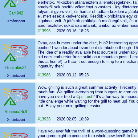
elérhetők. Miközben utánanéztem a lehetőségeknek, ta
amelyről sok pozitív véleményt olvastam. Úgy döntöttem
folyamat gyors volt, és hamar el tudtam kezdeni a játék
Carll942
el, mert ezek a kedvenceim. Később kipróbáltam egy cra
izgalmas volt. A játékok grafikája jó minőségű volt, és 
0 mániapont
apró részletek sokat számítanak, amikor az ember hossz
#13996
2026.03.16. 18:23
Okay, gas burners under the disc, huh? Interesting ap
beefier! I wonder about even heat distribution though. Th
The idea of a readily available heat source is undeniab
old car's carburetor froze solid on a mountain pass. I ende
this at home!) to thaw it out enough to limp to a mecha
ingenuity then!
Gonzales34
#13986
2026.03.12. 05:23
0 mániapont
Wow, grilling is such a great summer activity! I recently
much fun. We grilled everything from burgers to corn on 
have you ever tried a
Cps Test
? It's a fun way to measu
little challenge while waiting for the grill to heat up! You 
out. Enjoy your next grilling session!
RebeccaBull
#13936
2026.02.05. 10:39
0 mániapont
Have you ever felt the thrill of a word-guessing game? I
your game night experience to a whole new level! In this 