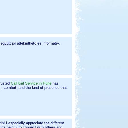
yütt jól áttekinthető és informatív.
trusted
Call Girl Service in Pune
has
n, comfort, and the kind of presence that
ip! I especially appreciate the different
t's helpful to connect with others and