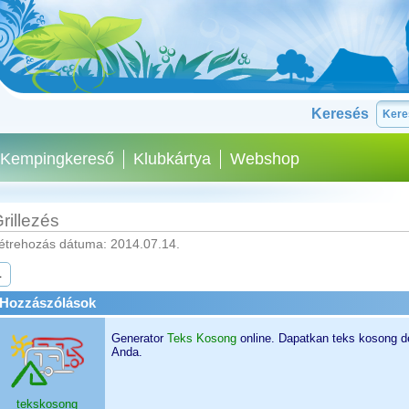
Keresés
Kempingkereső
Klubkártya
Webshop
rillezés
étrehozás dátuma: 2014.07.14.
1
Hozzászólások
Generator
Teks Kosong
online. Dapatkan teks kosong 
Anda.
tekskosong