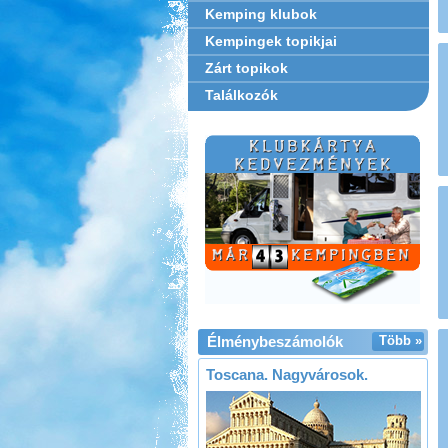
Kemping klubok
Kempingek topikjai
Zárt topikok
Találkozók
Élménybeszámolók
Több »
Toscana. Nagyvárosok.