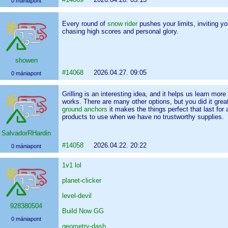
0 mániapont
Every round of
snow rider
pushes your limits, inviting y
chasing high scores and personal glory.
showen
#14068
2026.04.27. 09:05
0 mániapont
Grilling is an interesting idea, and it helps us learn mor
works. There are many other options, but you did it grea
ground anchors
it makes the things perfect that last for 
products to use when we have no trustworthy supplies.
SalvadorRHardin
#14058
2026.04.22. 20:22
0 mániapont
1v1 lol
planet-clicker
level-devil
928380504
Build Now GG
0 mániapont
geometry-dash