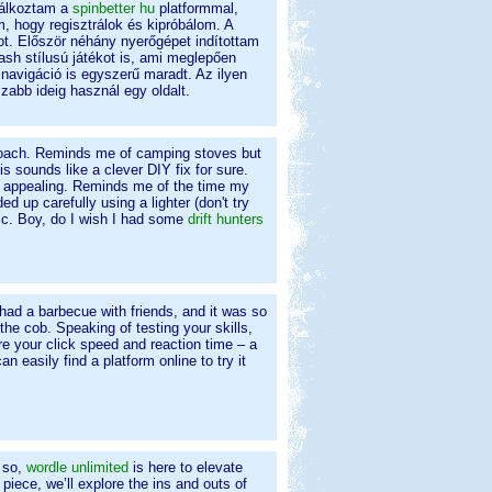
lálkoztam a
spinbetter hu
platformmal,
, hogy regisztrálok és kipróbálom. A
ot. Először néhány nyerőgépet indítottam
sh stílusú játékot is, ami meglepően
a navigáció is egyszerű maradt. Az ilyen
abb ideig használ egy oldalt.
proach. Reminds me of camping stoves but
is sounds like a clever DIY fix for sure.
ly appealing. Reminds me of the time my
d up carefully using a lighter (don't try
nic. Boy, do I wish I had some
drift hunters
 had a barbecue with friends, and it was so
the cob. Speaking of testing your skills,
re your click speed and reaction time – a
can easily find a platform online to try it
f so,
wordle unlimited
is here to elevate
piece, we’ll explore the ins and outs of