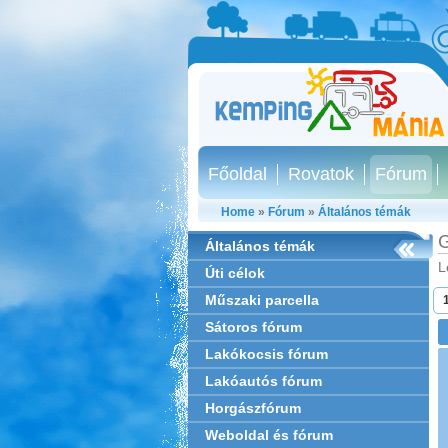
Főoldal
Rovatok
Fórum
Home
»
Fórum
»
Általános témák
G
Általános témák
L
Úti célok
Műszaki parcella
Sátoros fórum
Lakókocsis fórum
Lakóautós fórum
Horgászfórum
Weboldal és fórum