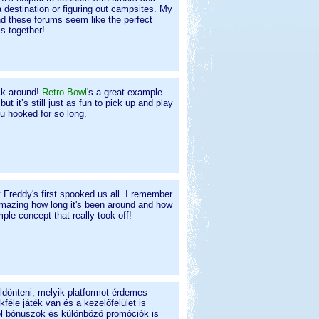
 destination or figuring out campsites. My
and these forums seem like the perfect
is together!
ck around!
Retro Bowl
's a great example.
it’s still just as fun to pick up and play
 hooked for so long.
 Freddy's first spooked us all. I remember
amazing how long it's been around and how
le concept that really took off!
ldönteni, melyik platformot érdemes
kféle játék van és a kezelőfelület is
ol bónuszok és különböző promóciók is