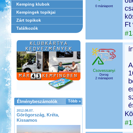
öt
Kemping klubok
0 mániapont
cs
Kempingek topikjai
kö
Zárt topikok
Ft
Találkozók
#1
í
A
Csovessanyi
1
Dorog
2 mániapont
b
e
s
Élménybeszámolók
Több »
é
2012.08.07.
Kö
Görögország, Kréta,
Kissamos
#1