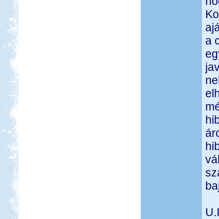
ho
Ko
aj
a 
eg
ja
ne
el
mé
hi
ár
hi
vá
sz
baj
U.