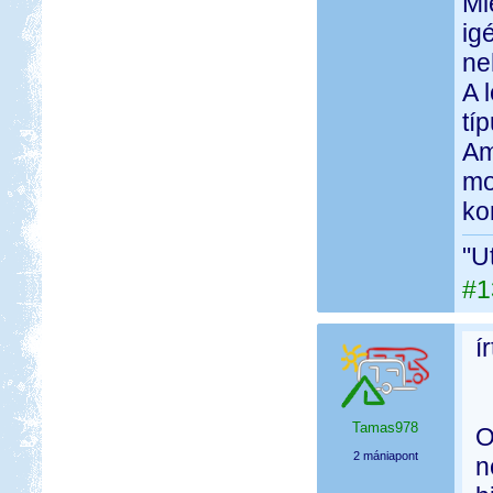
Mi
ig
ne
A 
tí
Am
mo
ko
"U
#1
í
Tamas978
O
2 mániapont
n