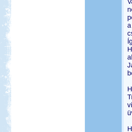
V
n
p
a
c
Í
H
a
J
b
H
T
v
ü
H