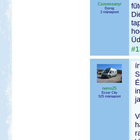
Csovessanyi
fű
Dorog
2 mániapont
Di
ta
ho
Üd
#1
í
S
É
nemo25
i
Ecser City
525 mániapont
j
V
h
r