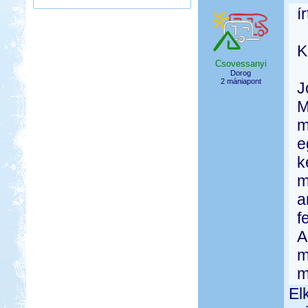
í
K
Csovessanyi
Dorog
2 mániapont
J
M
m
e
k
m
a
f
A
m
m
El