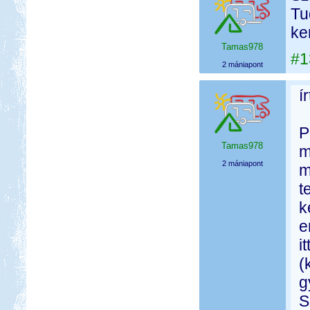
Tu
ke
Tamas978
#1
2 mániapont
í
P
Tamas978
m
2 mániapont
m
t
k
e
i
(
g
S