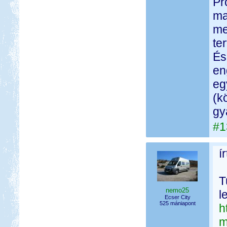
Pr
ma
me
te
És
en
eg
(k
gy
#1
í
T
nemo25
l
Ecser City
525 mániapont
h
m