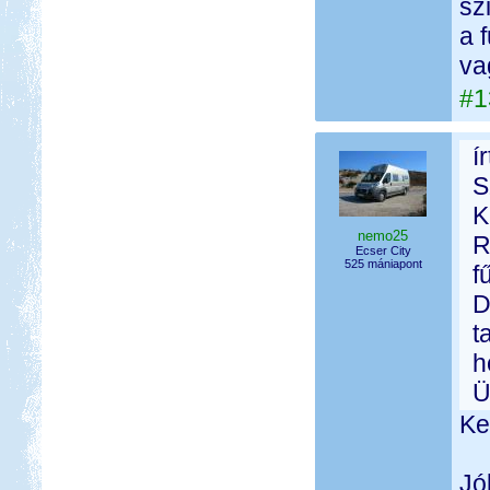
sz
a 
va
#1
í
S
K
nemo25
R
Ecser City
525 mániapont
f
D
t
h
Ü
Ke
Jó