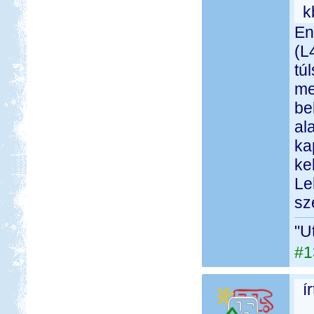
k
En
(L
tú
me
be
al
ka
ke
Le
sz
"U
#1
í