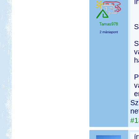
í
Tamas978
S
2 mániapont
S
v
h
P
v
e
Sz
ne
#1
í