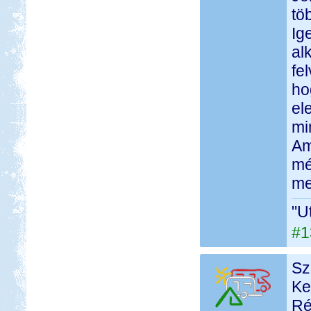
tö
Ig
al
fe
ho
el
mi
Am
mé
me
"U
#1
Sz
Ke
Ré