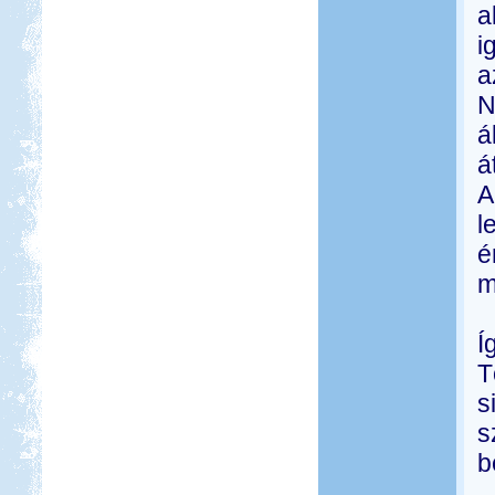
a
i
a
N
á
á
A
l
é
m
Í
T
s
s
b