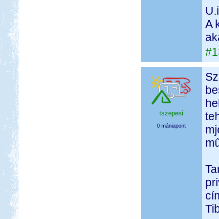
U.i
A 
ak
#1
Sz
be
he
tszepesi
te
0 mániapont
mj
mű
Ta
pr
cí
Ti