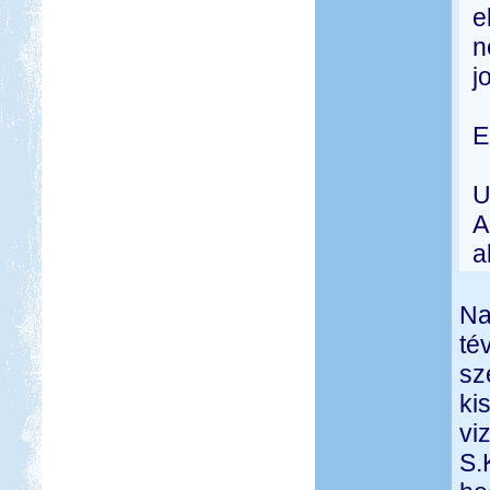
e
n
j
E
U
A
a
Na
té
sz
ki
vi
S.