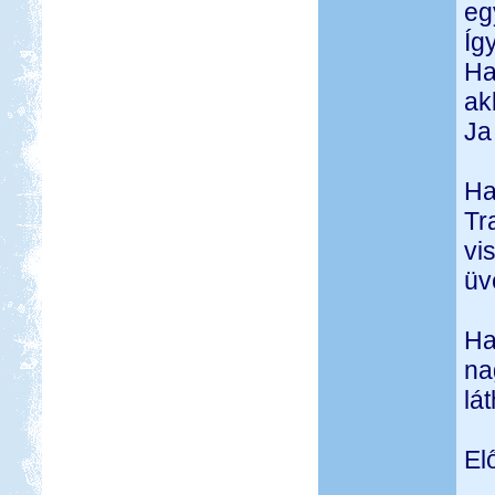
eg
Íg
Ha
ak
Ja
Ha
Tr
vi
üv
Ha
na
lá
El