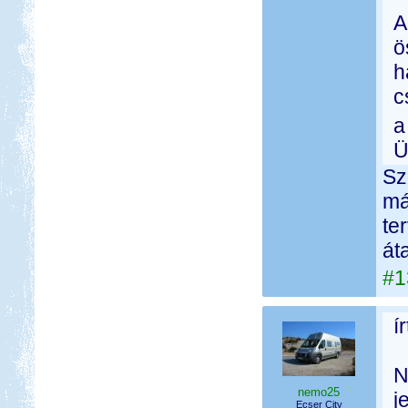
A
ö
h
c
a
Ü
Sz
má
te
át
#1
í
N
nemo25
j
Ecser City