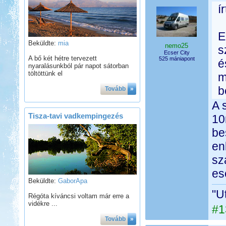
í
E
Beküldte:
mia
nemo25
s
Ecser City
A bő két hétre tervezett
525 mániapont
é
nyaralásunkból pár napot sátorban
töltöttünk el
m
b
Tovább
»
A 
Tisza-tavi vadkempingezés
10
be
en
sz
es
Beküldte:
GaborApa
"U
Régóta kíváncsi voltam már erre a
vidékre ...
#1
Tovább
»