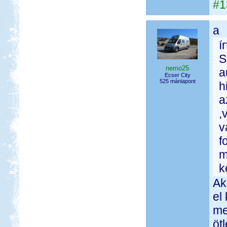
#1
a
í
S
nemo25
a
Ecser City
525 mániapont
h
a
,
v
f
m
k
Ak
el
me
öt