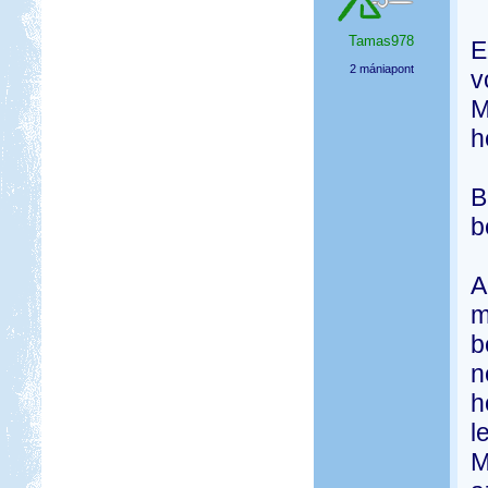
Tamas978
E
2 mániapont
v
M
h
B
b
A
m
b
n
h
l
M