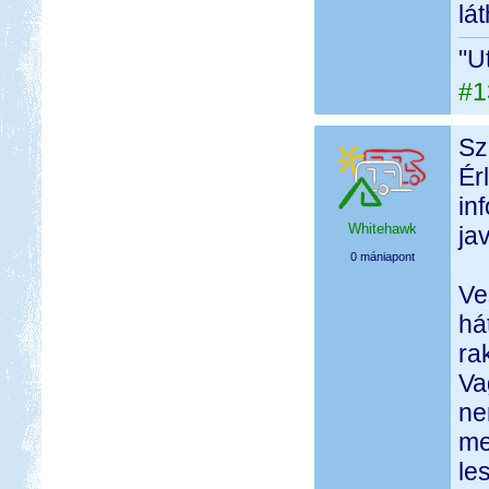
lá
"U
#1
Sz
Ér
in
Whitehawk
jav
0 mániapont
Ve
há
ra
Va
ne
me
le