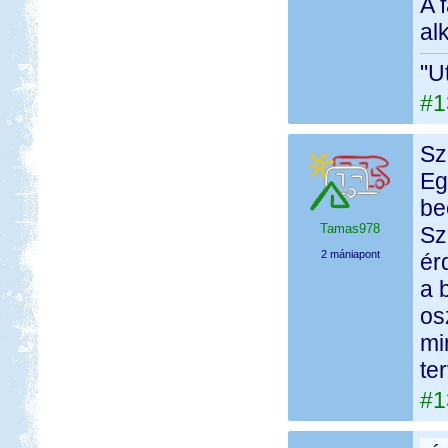
A 
al
"U
#1
Sz
Eg
be
Tamas978
Sz
2 mániapont
ér
a 
os
mi
te
#1