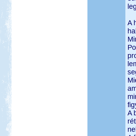
le
A 
ha
Mi
Po
pr
le
se
Mi
am
mi
fi
A 
ré
ne