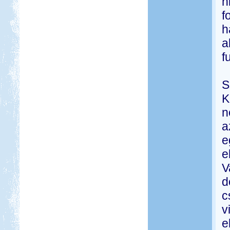
h
f
h
a
f
S
K
n
a
e
e
V
d
c
v
e