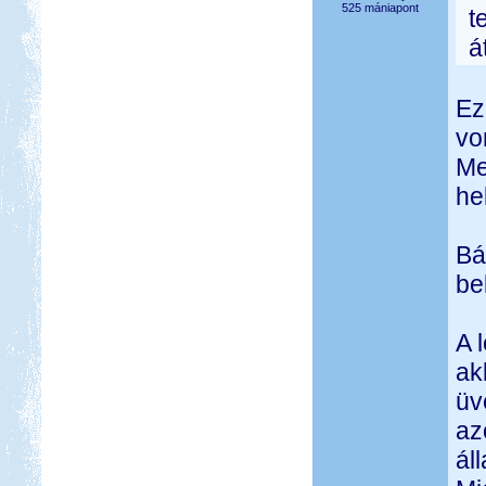
525 mániapont
t
á
Ez
vo
Me
hel
Bá
bel
A 
ak
üv
az
ál