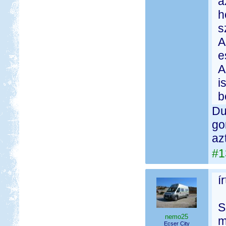
a
h
s
A
e
A
i
b
Du
go
az
#1
í
S
nemo25
m
Ecser City