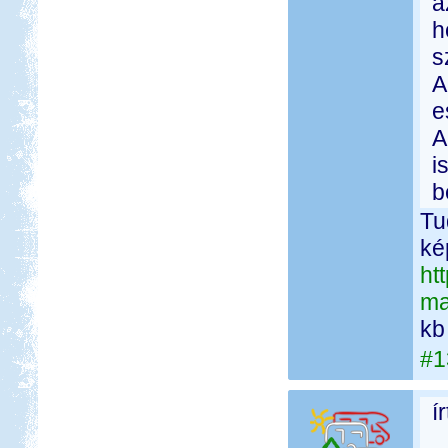
a
h
s
A
e
A
i
b
Tu
kép
ht
ma
kb
#1
í