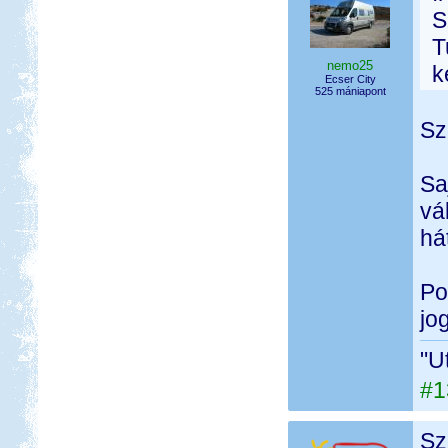
S
T
nemo25
k
Ecser City
525 mániapont
Sz
Sa
vá
hát
Po
jo
"U
#1
Sz