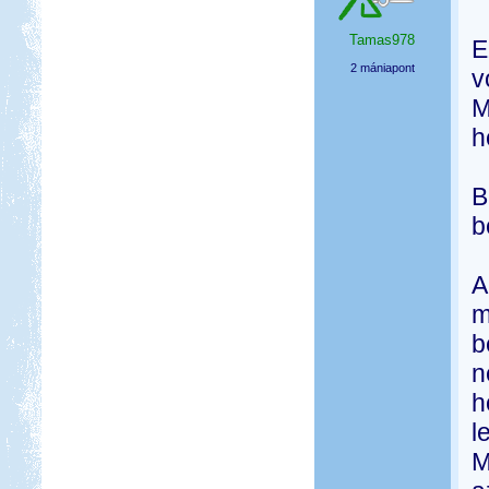
Tamas978
E
2 mániapont
v
M
h
B
b
A
m
b
n
h
l
M