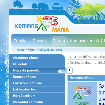
Főoldal
Rovatok
Fórum
Kempingkereső
Home
»
Fórum
»
Műszaki parcella
Lakó építés házila
Általános témák
Létrehozás dátuma: 2013
Úti célok
Műszaki parcella
1
Sátoros fórum
Hozzászólások
Lakókocsis fórum
Sz
Lakóautós fórum
am
Horgászfórum
al
Weboldal és fórum
Pg2018Pr