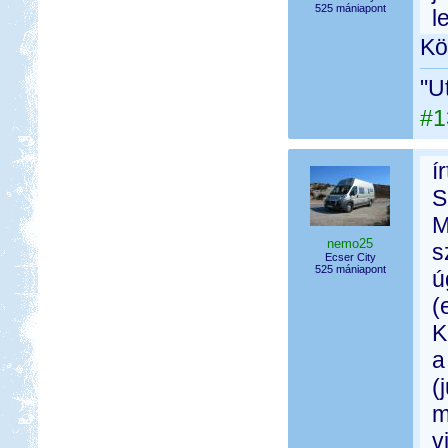
525 mániapont
l
Kö
"U
#1
í
S
M
nemo25
s
Ecser City
525 mániapont
ú
(
K
a
(
m
v