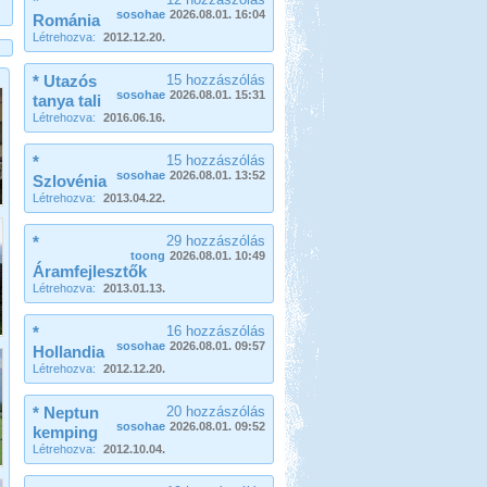
*
sosohae
2026.08.01. 16:04
Románia
Létrehozva:
2012.12.20.
* Utazós
15 hozzászólás
sosohae
2026.08.01. 15:31
tanya tali
Létrehozva:
2016.06.16.
*
15 hozzászólás
sosohae
2026.08.01. 13:52
Szlovénia
Létrehozva:
2013.04.22.
*
29 hozzászólás
toong
2026.08.01. 10:49
Áramfejlesztők
Létrehozva:
2013.01.13.
*
16 hozzászólás
sosohae
2026.08.01. 09:57
Hollandia
Létrehozva:
2012.12.20.
* Neptun
20 hozzászólás
sosohae
2026.08.01. 09:52
kemping
Létrehozva:
2012.10.04.