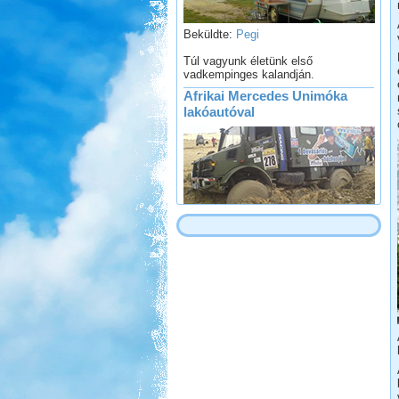
Beküldte:
Pegi
Túl vagyunk életünk első
vadkempinges kalandján.
Afrikai Mercedes Unimóka
lakóautóval
Beküldte:
Gagabi
Életem legnagyobb autós kalandja
volt...
Zalaszentgrót - Kavicsbánya
tó
Beküldte:
Pegi