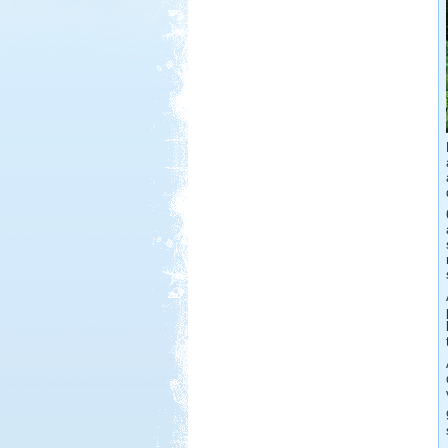
Beküldte:
laci
A Kund kastély belső udvara lett
alvó helyünk...
Kilenc hét lakóautóval
Norvégiában
Beküldte:
Okrauss
A bejárt területen szinte minden
nevezetességet meglátogattunk....
Görögország-Albánia-
Montenegró