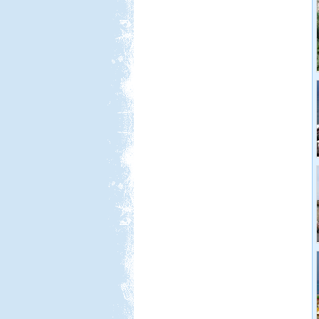
Beküldte:
Annamaria
2 hetet töltöttünk lakóautóval
Olaszországban
Pecázás Akaliban
Beküldte:
GaborApa
Ide már többször is ellátogattunk, és
ennek több oka is van.
Lengyel körút