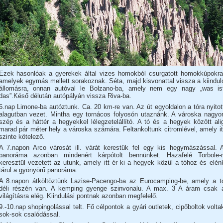
Ezek hasonlóak a gyerekek által vizes homokból csurgatott homokkúpokra
amelyek egymás mellett sorakoznak. Séta, majd kisvonattal vissza a kiindul
állomásra, onnan autóval le Bolzano-ba, amely nem egy nagy „was is
das”.Késő délután autópályán vissza Riva-ba.
6.nap Limone-ba autóztunk. Ca. 20 km-re van. Az út egyoldalon a tóra nyitot
alagutban vezet. Mintha egy tornácos folyosón utaznánk. A városka nagyo
szép és a háttér a hegyekkel lélegzetelállító. A tó és a hegyek között ali
marad pár méter hely a városka számára. Feltankoltunk citromlével, amely it
szinte kötelező.
A 7.napon Arco városát ill. várát kerestük fel egy kis hegymászással. 
panoráma azonban mindenért kárpótolt bennünket. Hazafelé Torbole-
keresztül vezetett az utunk, amely itt ér ki a hegyek közül a tóhoz és elén
tárul a gyönyörű panoráma.
A 8.napon átköltöztünk Lazise-Pacengo-ba az Eurocamping-be, amely a t
déli részén van. A kemping gyenge szinvonalu. A max. 3 A áram csak 
világításra elég. Kiindulási pontnak azonban megfelelő.
9.-10.nap shopingolással telt. Fő célpontok a gyári outletek, cipőboltok volta
sok-sok csalódással.