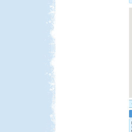
elég nomád ...
Görögország, Kréta,
Kissamos
Beküldte:
mia
A bő két hétre tervezett
nyaralásunkból pár napot sátorban
töltöttünk el
Erdélyi körutazás
Beküldte:
GaborApa
Ha egyszer már jártál ott, bármikor
elmész újra.