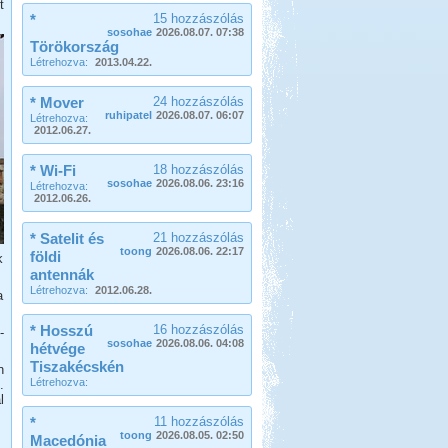
t
*
15 hozzászólás
sosohae
2026.08.07. 07:38
Törökország
Létrehozva:
2013.04.22.
* Mover
24 hozzászólás
ruhipatel
2026.08.07. 06:07
Létrehozva:
2012.06.27.
* Wi-Fi
18 hozzászólás
sosohae
2026.08.06. 23:16
Létrehozva:
2012.06.26.
* Satelit és
21 hozzászólás
toong
2026.08.06. 22:17
földi
k
antennák
Létrehozva:
2012.06.28.
a
* Hosszú
16 hozzászólás
-
sosohae
2026.08.06. 04:08
hétvége
Tiszakécskén
n
Létrehozva:
.
l
*
11 hozzászólás
toong
2026.08.05. 02:50
Macedónia