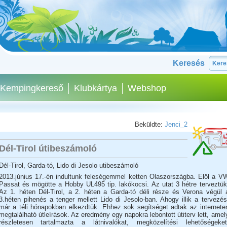
Keresés
Kempingkereső
Klubkártya
Webshop
Beküldte:
Jenci_2
Dél-Tirol útibeszámoló
Dél-Tirol, Garda-tó, Lido di Jesolo utibeszámoló
2013.június 17.-én indultunk feleségemmel ketten Olaszországba. Elöl a V
Passat és mögötte a Hobby UL495 tip. lakókocsi. Az utat 3 hétre terveztük
Az 1. héten Dél-Tirol, a 2. héten a Garda-tó déli része és Verona végül 
3.héten pihenés a tenger mellett Lido di Jesolo-ban. Ahogy illik a tervezés
már a téli hónapokban elkezdtük. Ehhez sok segítséget adtak az internete
megtalálható útleírások. Az eredmény egy napokra lebontott útiterv lett, amel
részletesen tartalmazta a látnivalókat, megközelítési lehetőségeket