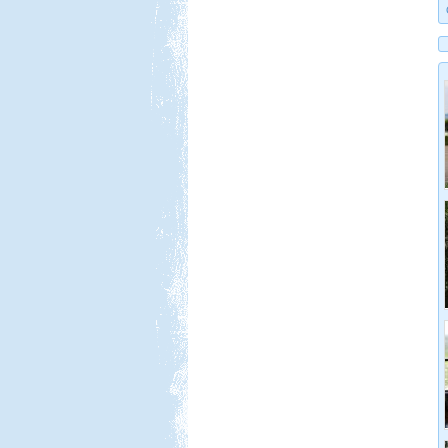
Nyaralás Splitben
Beküldte:
PSteve
Rengeteg látnivaló van...
Luxemburg
Beküldte:
Wobi
Jó 30 évet kellet várnunk, hogy újból
eljussunk ide.
Lago Maggiore 2012. július