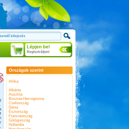
Lépjen be!
Regisztráljon!
Országok szerint
Afrika
Albánia
Ausztria
Bosznia-Hercegovina
W
Csehország
.
Dánia
a
Észtország
t
Franciaország
n
Görögország
y
Hollandia
,
Horvátország