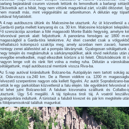
barlang bejáratánál csurom vizesek lettünk és lemondtunk a barlangi sétáról
Elkövettük azt a hibát, hogy nem vittünk magunkkal zárt, vízálló öltözetet. Íg
nem maradt más, mint végigsétálni az arborétumon. A délután egy tópart
sétával folytatódott.
A 4.nap autóbuszra ültünk és Malcesine-be utaztunk. Az út közvetlenül a 
Garda-tó partja mellett kanyarog és ca. 30 km. Malcesine középkori település
Fő szenzációja azonban a fölé magasodó Monte Baldo hegység, amelyre ké
felvonóval percek alatt feljutottunk. A panoráma fenséges az 1800 m-e
magasságból a Garda-tóra letekintve. Az éteri csendet csak a völgyekbő
felhallatszó kolompszó szakítja meg, amely azonban nem zavaró, hane
mintegy zenei aláfestést ad a pompás látványnak. Gyalogosan sétálgattunk 
hegy tetején és megbámultuk a sárkányrepülőket, akik rövid nekifutás után 
levegőbe emelkedtek, majd elkezdtek körözni a tó felett. Öltözködésünk itt i
nagyon lenge volt és ránk fért volna a meleg ruha. Délután a városkába
sétálgattunk, majd autóbusszal mentünk vissza Riva-ba.
Az 5.nap autóval kirándultunk Bolzano-ba. Autópályán nem tartott sokáig a
út. Oda-vissza ca.240 km. De a Renon vidékre ca. 1200 m magasságb
felvezető szerpentinre nagyon oda kellett figyelni. Az autót Soprabolzano-ba
tettük le egy parkolóban közvetlenül a falu elején. Ide egyébként felvonóval i
fel lehet jutni Bolzano-ból. A faluban kisvonatra szálltunk és Collalbo-i
utaztunk. Úgy 5-6 megálló. A táj tipikusa tiroli táj. A voatról leszállv
gyalogsétára indultunk. A túristaút a faluból kivezet és pár km megtétele utá
a földpiramisoknál találtuk magunkat.