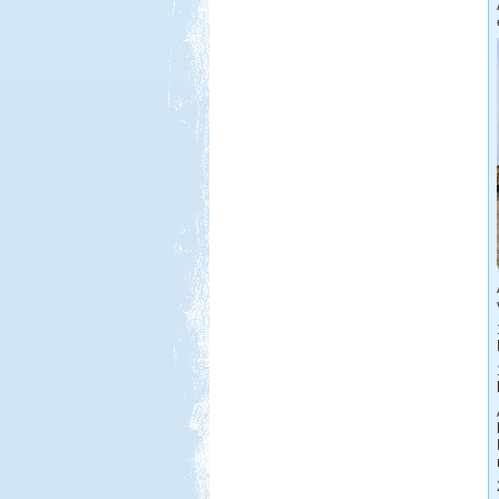
Beküldte:
PSteve
ismét Görögországban nyaraltunk...
Toscana. Nagyvárosok.
Beküldte:
Eva54
San Gimignano, Siena, Livorno,
Cecina, Pisa, Lucca, Firenze. stb.
Tiszapüspöki Tisza-part
Beküldte:
PSteve