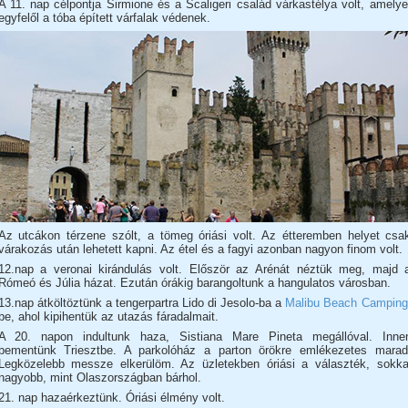
A 11. nap célpontja Sirmione és a Scaligeri család várkastélya volt, amelye
egyfelől a tóba épített várfalak védenek.
Az utcákon térzene szólt, a tömeg óriási volt. Az étteremben helyet csa
várakozás után lehetett kapni. Az étel és a fagyi azonban nagyon finom volt.
12.nap a veronai kirándulás volt. Először az Arénát néztük meg, majd 
Rómeó és Júlia házat. Ezután órákig barangoltunk a hangulatos városban.
13.nap átköltöztünk a tengerpartra Lido di Jesolo-ba a
Malibu Beach Camping
be, ahol kipihentük az utazás fáradalmait.
A 20. napon indultunk haza, Sistiana Mare Pineta megállóval. Inne
bementünk Triesztbe. A parkolóház a parton örökre emlékezetes marad
Legközelebb messze elkerülöm. Az üzletekben óriási a választék, sokka
nagyobb, mint Olaszországban bárhol.
21. nap hazaérkeztünk. Óriási élmény volt.