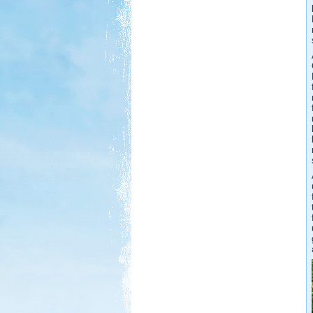
...horgászatra és vadkempingre...
Tisza-tavi vadkempingezés
Beküldte:
GaborApa
Régóta kíváncsi voltam már erre a
vidékre ...
Kempingezzünk kicsikkel.
Kempingezni nem csak
kamaszkorban lehet, hanem
gyerekkel is, csak sokkal
sportosabb történet.
Somogy ország