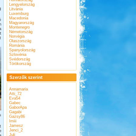
Lengyelország
g
Litvánia
Luxemburg
Macedonia
ó
Magyarország
n
Montenegro
a
Németország
t
Norvégia
t
Olaszország
Románia
Spanyolország
Szlovénia
Svédország
Törökország
Szerzők szerint
Annamaria
Atti_72
Eva54
Gabec
GaborApa
Gagabi
s
Gazsy86
Imiii
Jamesz
t
Jenci_2
e
Juli
a