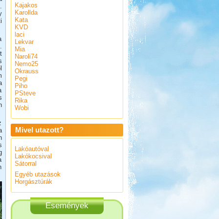
Kajakos
.
Karollda
y
Kata
i
KVD
laci
a
Lekvar
.
Mia
t
Naroli74
s
Nemo25
l
Okrauss
m
Pegi
a
Piho
a
PSteve
s
Rika
n
Wobi
z
Mivel utazott?
a
n
s
Lakóautóval
g
Lakókocsival
a
Sátorral
n
Egyéb utazások
Horgásztúrák
Események