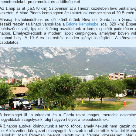
menetrendeket, programokat és a költségeket.
Az 1.nap az út (ca.570 km) Szlovénián át a Trieszt közelében levő Sistiana-i
vezetett. A Mare Pineta kempingben éjszakáztunk camper stop-al 20 Euroért.
Másnap továbbindultunk és dél körül értünk Riva del Garda-ba a Garda-t
északi részén található városkába a
Brione kempingbe.
(ca. 320 km) Éppe
ebédszünet volt, így du. 3 óráig aszalódtunk a kemping előtti parkolóban 
napon. Elhelyezkedtünk a modern, ápolt kempingben, amelyben bőven vol
szabad hely. A 10 A-es biztosíték minden igényt kielégített. A környeze
csodálatos.
A kempinget ill. a városkát és a Garda tavat magas, meredek dolomito
hegyoldalak szegélyezik, alig hagyva helyet a településeknek.
A 3.napon autóval kirándultunk a tennói tóhoz, amely nekünk nem igazán jöt
be. A közvetlen környezet elhanyagolt. Visszafele útbaejtettük Villa del Mont
városkát. Majd Riva-ban belépőt váltottunk a Varone vízeséshez. Már 