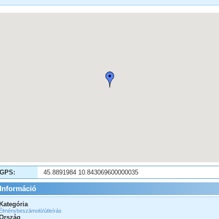
GPS:
45.8891984 10.843069600000035
Információ
Kategória
Élménybeszámoló/útleírás
Ország