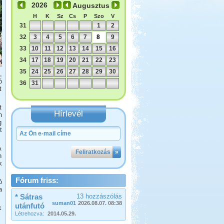
Augusztus
H
K
Sz
Cs
P
Szo
V
31
1
2
32
3
4
5
6
7
8
9
33
10
11
12
13
14
15
16
34
17
18
19
20
21
22
23
35
24
25
26
27
28
29
30
,
ó
36
31
t
t
Hírlevél
n
g
t
A
Feliratkozás
»
n
k
Fórum friss:
ó
a
* Sátras
13 hozzászólás
suman01
2026.08.07. 08:38
utánfutó
k
Létrehozva:
2014.05.29.