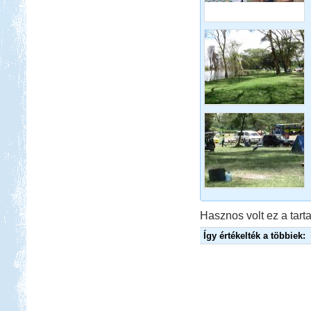
Beküldte:
GaborApa
Ha egyszer már jártál ott, bármikor
elmész újra.
Isztambul ősszel
Beküldte:
Lekvar
Nem kell félni Törökországtól...
Orfűi peca
Hasznos volt ez a tarta
Így értékelték a többiek:
Beküldte:
Gazsy86
gyors kirándulás, horgászat,
pihenés, sörözés