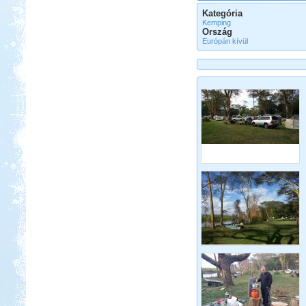
Kategória
Kemping
Ország
Európán kívül
Beküldte:
Kudela
Nagyon régi álmom...
Somogy ország
Beküldte:
laci
A Kund kastély belső udvara lett
alvó helyünk...
Erdélyi körutazás