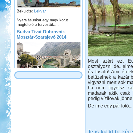
Beküldte:
Lekvar
Nyaralásunkat egy nagy körút
megtételére terveztük....
Budva-Tivat-Dubrovnik-
Mosztár-Szarajevó 2014
Most azért ezt E
osztályozni de...elme
Beküldte:
Lekvar
és tusoló! Ami érde
betüzelnek a kazánba
Egy novemberi hosszú hétvége...
vigyázni mert sok ma
Hollandia, nem csak
ha nem figyelsz kaj
Amsterdam
madarak akik csak 
pedig vízilovak jönnek
De ime egy pár fotó...
Beküldte:
Karollda
Te is küldd be képe