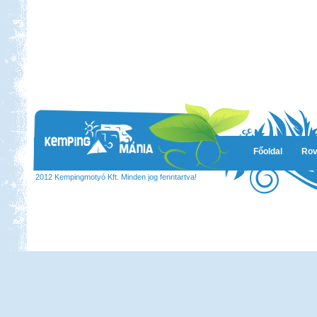
Beküldte:
Juli
Eredetileg több időt szerettünk volna
Albániában tölteni....
Kis-Balaton, Orfű kirándulás
Főoldal
Rov
Beküldte:
GaborApa
2012 Kempingmotyó Kft. Minden jog fenntartva!
Messzire nem akartunk menni, így
hát itthon kóricáltunk egy kicsit...
Görögország-Albánia-
Montenegró