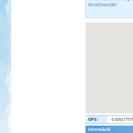
Gyors, de tartalmas út volt...
olvashassák!
Spanyol körút lakóautóval
Beküldte:
Kata
Spanyolország keleti part, Gibraltár,
Andalúzia, Barcelona.
Francia Nagykörút
Beküldte:
Kata
Három hetes felderítő út
Franciaországban
GPS:
-0.82617757
2017. 07-08. Görögország
Információ