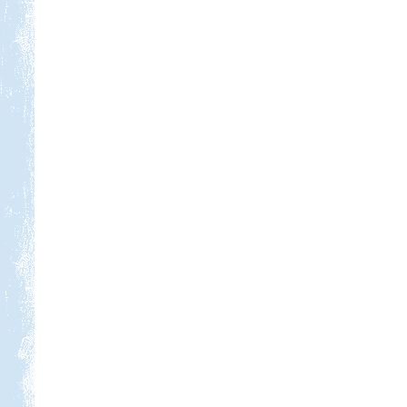
Beküldte:
Jenci2
Óriási élmény volt...
Macedónia-Albánia
Beküldte:
Lekvar
Érdemes elmenni, megnézni,
kipróbálni...
Bosznia-Hercegovina,
Montenegró, Albánia