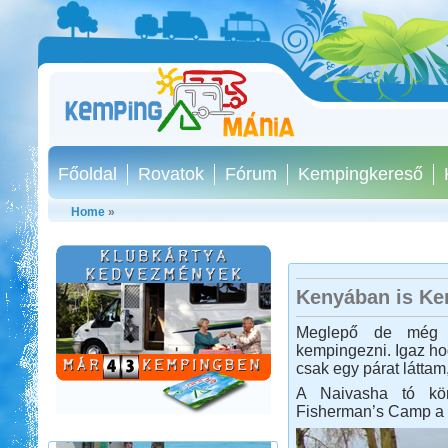
Főoldal
Rovatok
Fórum
Kempingkereső
Home
»
Kenyában is K
Szlovén-Olasz-Francia-
Meglepő de még 
Spanyol Nagy körút
kempingezni. Igaz ho
csak egy párat láttam
A Naivasha tó kö
Fisherman’s Camp a l