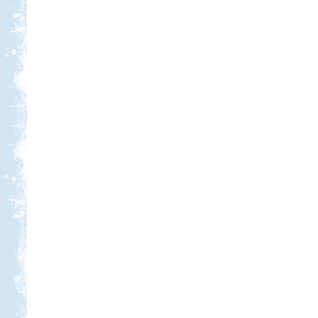
Kempingezzünk kicsikkel.
Kempingezni nem csak
kamaszkorban lehet, hanem
gyerekkel is, csak sokkal
sportosabb történet.
Hollandia-Dánia,
Németországon keresztül
Beküldte:
Wobi
Összesen 3 hét alatt kb. 5.000 km-t
tettünk meg...
Dél-Tirol útibeszámoló