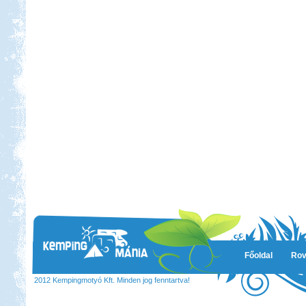
2012 augusztus. Görög körút
Salzburgerland
Beküldte:
Nemo25
egy álomszép táj..
Somogy ország
Beküldte:
laci
A Kund kastély belső udvara lett
alvó helyünk...
Főoldal
Rov
Olasz-Francia utazás
2012 Kempingmotyó Kft. Minden jog fenntartva!