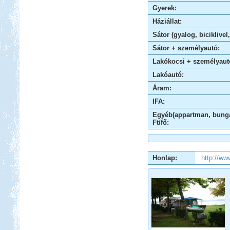
Gyerek:
Háziállat:
Sátor (gyalog, biciklivel
Sátor + személyautó:
Beküldte:
GaborApa
Lakókocsi + személyaut
Messzire nem akartunk menni, így
Lakóautó:
hát itthon kóricáltunk egy kicsit...
Áram:
Toscana. Nagyvárosok.
IFA:
Egyéb(appartman, bunga
Ft/fő:
Honlap:
http://ww
Beküldte:
Eva54
San Gimignano, Siena, Livorno,
Cecina, Pisa, Lucca, Firenze. stb.
Dél-Olaszország, Tropea,
Camping Marina del Convento