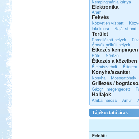
Kempingmánia kártya
Beküldte:
Lekvar
Elektronika
Nem kell félni Törökországtól...
Áram
Fekvés
Spanyol körút lakóautóval
Közvetlen vízpart
Közve
lakókocsi
Saját strand
Terület
Parcellázott helyek
Füv
Árnyék nélküli helyek
Étkezés kempingen 
Büfé
Söröző
Beküldte:
Kata
Étkezés a közelben
Élelmiszerbolt
Étterem
Spanyolország keleti part, Gibraltár,
Konyha/szaniter
Andalúzia, Barcelona.
Konyha
Mosogatóhely
Dél-Tirol útibeszámoló
Grillezés / bogrács
Gázgrill megengedett
F
Halfajok
Afrikai harcsa
Amur
Tájékoztató árak
Beküldte:
Jenci2
Óriási élmény volt...
Kis-Balaton, Orfű kirándulás
Felnőtt: