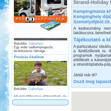
Strand-Holiday 
Vértes, Várgesztesi tisztás
Kempingmánia kl
Kempinghely díjá
Személydíjból:10
A kedvezmény nem 
lakókocsira, bérelhet
Tájékoztató a k
Beküldte:
GaborApa
Egy erdei vadkempingezős,
A partszakasz ideális
biciklitúrázós hétvége...
a fürdőzőknek is. 
Pecázás Akaliban
programok nyújtanak
eltöltését a kalandjá
a strandröplabda-pály
Jártál már itt?
Oszd meg tapaszta
Beküldte:
GaborApa
Ide már többször is ellátogattunk, és
ennek több oka is van.
Őrségi Csörgő Vendégház