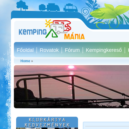
Főoldal
Rovatok
Fórum
Kempingkereső
Home
»