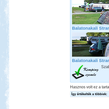
Beküldte:
Nemo25
Első állomásunk a Nyíregyháza
Sóstó volt, az állatpark közvetlen
szomszédságában
Bosznia-Hercegovina,
Montenegró, Albánia
Balatonakali Stra
Beküldte:
Juli
Balatonakali Stra
Eredetileg több időt szerettünk volna
Szab
Albániában tölteni....
Lefkada Görög körúttal 2012
Hasznos volt ez a tarta
Így értékelték a többiek:
Beküldte:
Nemo25