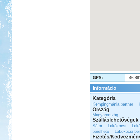
Beküldte:
Piho
főszer, aszer, fenyőszer...
Kempingezzünk kicsikkel.
GPS:
46.88
Kempingezni nem csak
kamaszkorban lehet, hanem
Információ
gyerekkel is, csak sokkal
sportosabb történet.
Kategória
Isztambul ősszel
Kempingmánia partner
Ország
Magyarország
Szálláslehetőségek
Sátor
Lakókocsi
Lak
bérelhető
Lakókocsi bér
Fizetés/Kedvezmén