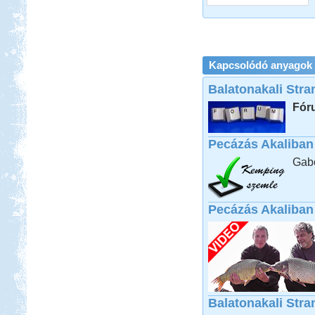
Beküldte:
mia
Kapcsolódó anyagok
Egy-két furcsaságtól eltekintve
elégedettek voltunk...
Balatonakali Stra
Szigetköz Halrekesztő zárás
Fór
Pecázás Akaliban
Gabo
Beküldte:
kajakos
hagyománnyá vált...
Pecázás Akaliban 
Nyírség-Bereg 2012
szeptember
Balatonakali Str