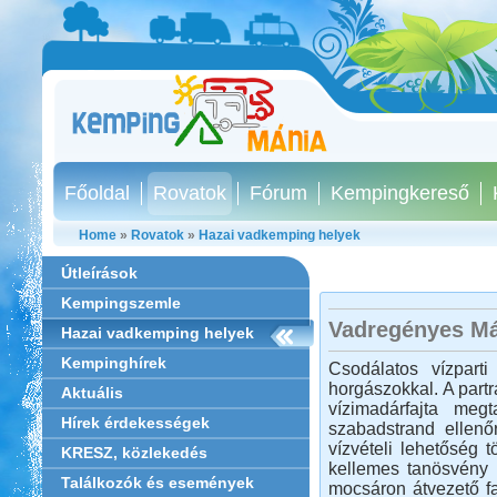
Főoldal
Rovatok
Fórum
Kempingkereső
Home
»
Rovatok
»
Hazai vadkemping helyek
Útleírások
Kempingszemle
Vadregényes Má
Hazai vadkemping helyek
Kempinghírek
Csodálatos vízparti
horgászokkal. A partra
Aktuális
vízimadárfajta megt
Hírek érdekességek
szabadstrand ellenőr
vízvételi lehetőség 
KRESZ, közlekedés
kellemes tanösvény i
Találkozók és események
mocsáron átvezető fa