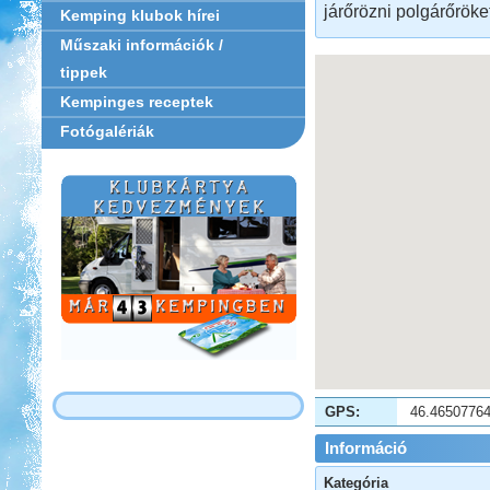
járőrözni polgárőröket
Kemping klubok hírei
Műszaki információk /
tippek
Kempinges receptek
Fotógalériák
GPS:
46.4650776
Információ
Kategória