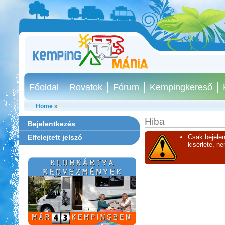
Főoldal
Rovatok
Fórum
Kempingkereső
Home
»
Hiba
Bejelentkezés
Elfelejtett jelszó
Csak bejelen
kisérlete, n
Thermál- és Strandfürdő
Kemping, Kiskőrös