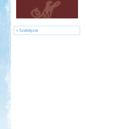
Sárkány Wellness és
Gyógyfürdő Kemping
» Szabályzat
Kedvezmény: 10%
Park Strand Kemping és
Túrafalu
Kedvezmény: 20%
Neptun kikötő és kemping -
Tisza-tó