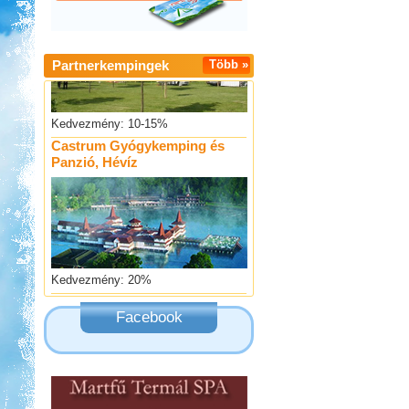
Partnerkempingek
Több »
Kedvezmény: 10-15%
Castrum Gyógykemping és
Panzió, Hévíz
Kedvezmény: 20%
Szentkút Kemping
Facebook
Kedvezmény: 20%