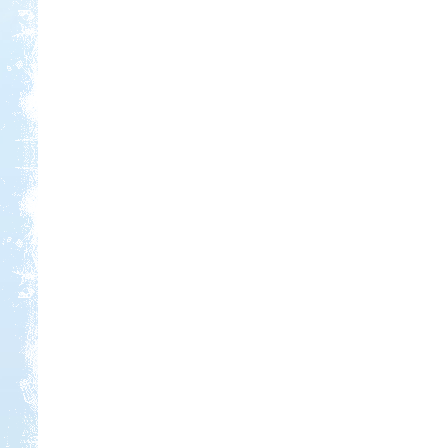
Kedvezmény: 20%
Ipolykapu Kemping
Kedvezmény: 15%
Aqua Land
Kedvezmény: 10%
Strand-Holiday Balatonakali