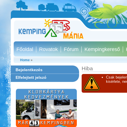
Főoldal
Rovatok
Fórum
Kempingkereső
Home
»
Hiba
Bejelentkezés
Elfelejtett jelszó
Csak bejelen
kisérlete, n
Aqua Land