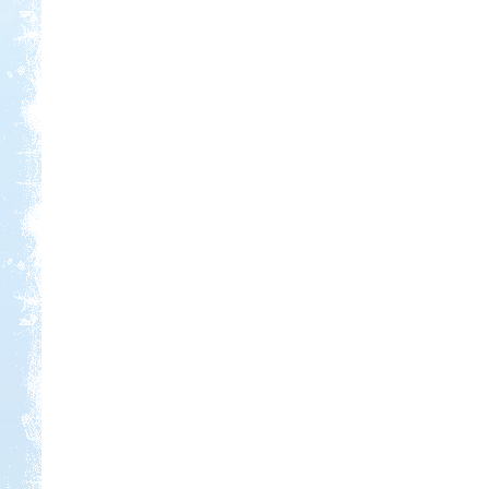
Kedvezmény: 20%
Szentkút Kemping
Kedvezmény: 20%
Ipolykapu Kemping
Kedvezmény: 15%
Neptun kikötő és kemping -
Tisza-tó