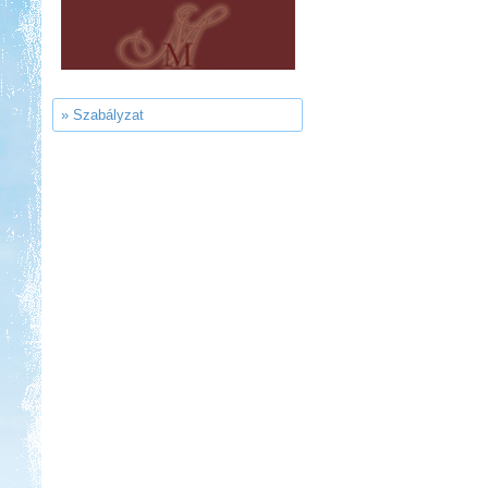
Thermál- és Strandfürdő
Kemping, Kiskőrös
» Szabályzat
Kedvezmény: 10-15%
Strand-Holiday Balatonakali
Kedvezmény: 10%
Castrum Gyógykemping és
Panzió, Hévíz