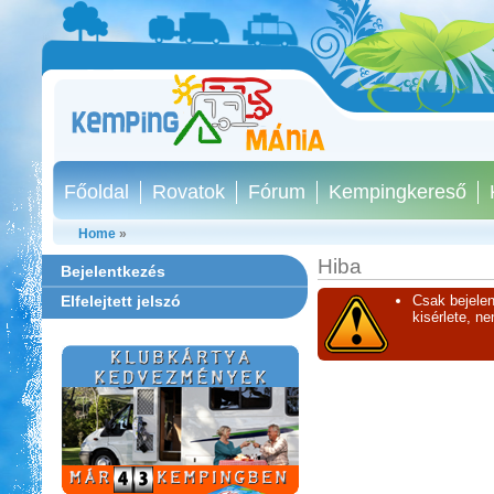
Főoldal
Rovatok
Fórum
Kempingkereső
Home
»
Hiba
Bejelentkezés
Elfelejtett jelszó
Csak bejelen
kisérlete, n
Castrum Gyógykemping és
Panzió, Hévíz