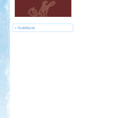
Thermál- és Strandfürdő
Kemping, Kiskőrös
» Szabályzat
Kedvezmény: 10-15%
Strand-Holiday Balatonakali
Kedvezmény: 10%
Neptun kikötő és kemping -
Tisza-tó