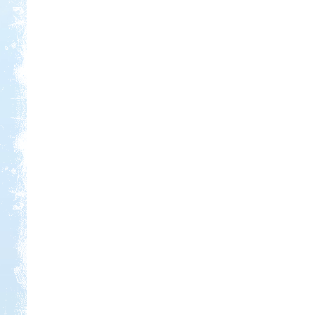
Kedvezmény: 20%
Park Strand Kemping és
Túrafalu
Kedvezmény: 20%
Sárkány Wellness és
Gyógyfürdő Kemping
Kedvezmény: 10%
Szentkút Kemping