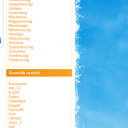
Lengyelország
Litvánia
Luxemburg
Macedonia
Magyarország
Montenegro
Németország
Norvégia
Olaszország
Románia
Spanyolország
Szlovénia
Svédország
Törökország
Szerzők szerint
Annamaria
Atti_72
Eva54
Gabec
GaborApa
Gagabi
Gazsy86
Imiii
Jamesz
Jenci_2
Juli