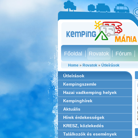
Főoldal
Rovatok
Fórum
Home
»
Rovatok
»
Útleírások
Útleírások
Kempingszemle
Hazai vadkemping helyek
Kempinghírek
Aktuális
Hírek érdekességek
KRESZ, közlekedés
Találkozók és események