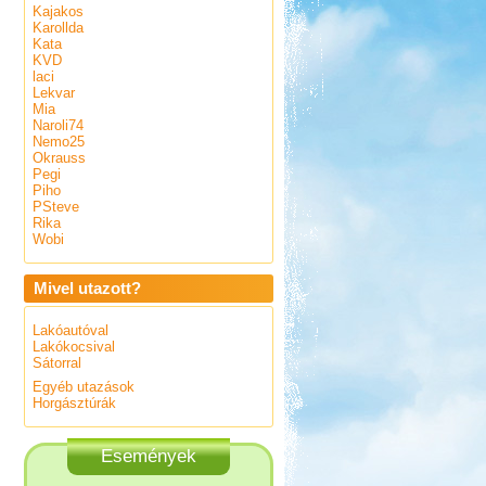
Kajakos
Karollda
Kata
KVD
laci
Lekvar
Mia
Naroli74
Nemo25
Okrauss
Pegi
Piho
PSteve
Rika
Wobi
Mivel utazott?
Lakóautóval
Lakókocsival
Sátorral
Egyéb utazások
Horgásztúrák
Események