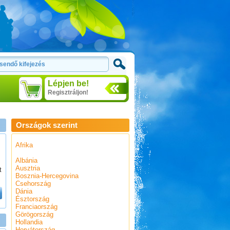
Lépjen be!
Regisztráljon!
Országok szerint
Afrika
Albánia
Ausztria
t
Bosznia-Hercegovina
Csehország
Dánia
Észtország
Franciaország
Görögország
Hollandia
Horvátország