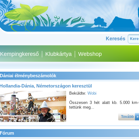
Keresés
Kempingkereső
Klubkártya
Webshop
Dániai élménybeszámolók
Hollandia-Dánia, Németországon keresztül
Beküldte:
Wobi
Összesen 3 hét alatt kb. 5.000 km-
tettünk meg...
Tovább
»
Fórum