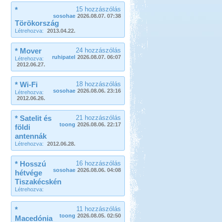
*
15 hozzászólás
sosohae
2026.08.07. 07:38
Törökország
Létrehozva:
2013.04.22.
* Mover
24 hozzászólás
ruhipatel
2026.08.07. 06:07
Létrehozva:
2012.06.27.
* Wi-Fi
18 hozzászólás
sosohae
2026.08.06. 23:16
Létrehozva:
2012.06.26.
* Satelit és
21 hozzászólás
toong
2026.08.06. 22:17
földi
antennák
Létrehozva:
2012.06.28.
* Hosszú
16 hozzászólás
sosohae
2026.08.06. 04:08
hétvége
Tiszakécskén
Létrehozva:
*
11 hozzászólás
toong
2026.08.05. 02:50
Macedónia