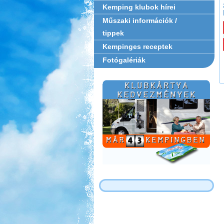
Kemping klubok hírei
Műszaki információk /
tippek
Kempinges receptek
Fotógalériák