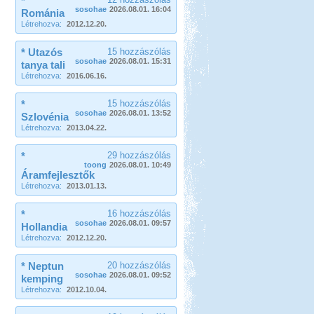
*
sosohae
2026.08.01. 16:04
Románia
Létrehozva:
2012.12.20.
* Utazós
15 hozzászólás
sosohae
2026.08.01. 15:31
tanya tali
Létrehozva:
2016.06.16.
*
15 hozzászólás
sosohae
2026.08.01. 13:52
Szlovénia
Létrehozva:
2013.04.22.
*
29 hozzászólás
toong
2026.08.01. 10:49
Áramfejlesztők
Létrehozva:
2013.01.13.
*
16 hozzászólás
sosohae
2026.08.01. 09:57
Hollandia
Létrehozva:
2012.12.20.
* Neptun
20 hozzászólás
sosohae
2026.08.01. 09:52
kemping
Létrehozva:
2012.10.04.