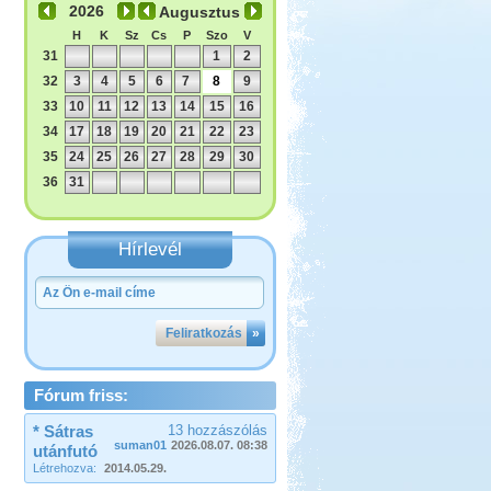
Augusztus
H
K
Sz
Cs
P
Szo
V
31
1
2
32
3
4
5
6
7
8
9
33
10
11
12
13
14
15
16
34
17
18
19
20
21
22
23
35
24
25
26
27
28
29
30
36
31
Hírlevél
Feliratkozás
»
Fórum friss:
* Sátras
13 hozzászólás
suman01
2026.08.07. 08:38
utánfutó
Létrehozva:
2014.05.29.