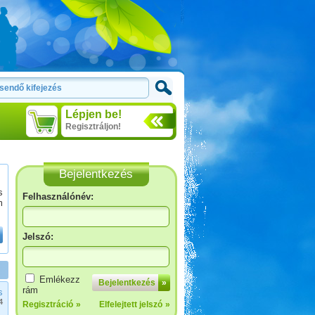
Lépjen be!
Regisztráljon!
Bejelentkezés
s
Felhasználónév:
m
Jelszó:
Emlékezz
Bejelentkezés
»
rám
s
4
Regisztráció
»
Elfelejtett jelszó
»