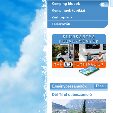
Kemping klubok
Kempingek topikjai
Zárt topikok
Találkozók
Élménybeszámolók
Több »
Dél-Tirol útibeszámoló