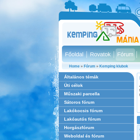
Főoldal
Rovatok
Fórum
Home
»
Fórum
»
Kemping klubok
Általános témák
Úti célok
Műszaki parcella
Sátoros fórum
Lakókocsis fórum
Lakóautós fórum
Horgászfórum
Weboldal és fórum