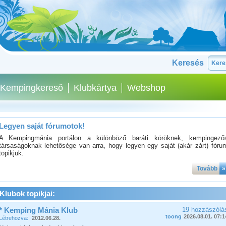
Keresés
Kempingkereső
Klubkártya
Webshop
Legyen saját fórumotok!
A Kempingmánia portálon a különböző baráti köröknek, kempingező
társaságoknak lehetősége van arra, hogy legyen egy saját (akár zárt) fóru
topikjuk.
Tovább
»
Klubok topikjai:
* Kemping Mánia Klub
19 hozzászólá
toong
2026.08.01. 07:1
Létrehozva:
2012.06.28.