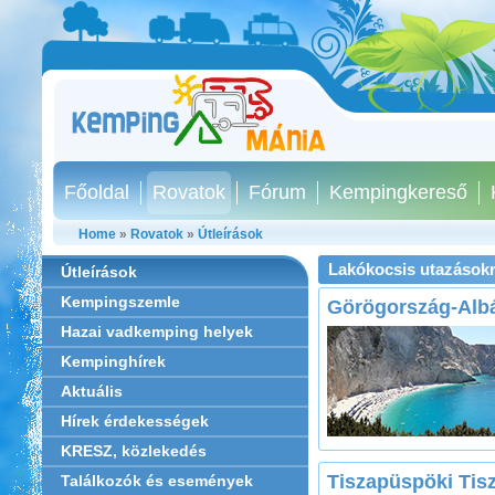
Főoldal
Rovatok
Fórum
Kempingkereső
Home
»
Rovatok
»
Útleírások
Lakókocsis utazásokr
Útleírások
Kempingszemle
Görögország-Alb
Hazai vadkemping helyek
Kempinghírek
Aktuális
Hírek érdekességek
KRESZ, közlekedés
Tiszapüspöki Tisz
Találkozók és események