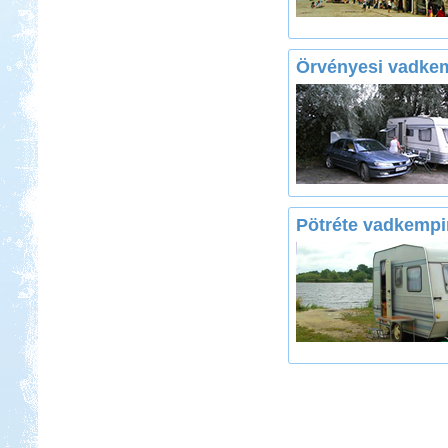
Örvényesi vadke
Pötréte vadkempi