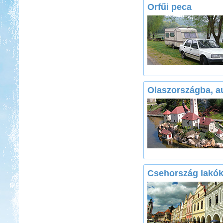
Orfűi peca
Olaszországba, au
Csehország lakók