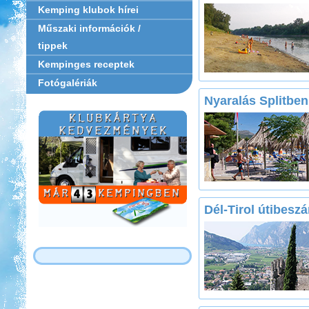
Kemping klubok hírei
Műszaki információk /
tippek
Kempinges receptek
Fotógalériák
Nyaralás Splitben
Dél-Tirol útibesz