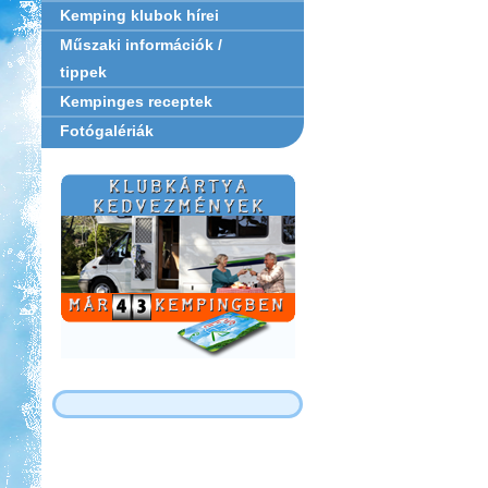
Kemping klubok hírei
Műszaki információk /
tippek
Kempinges receptek
Fotógalériák