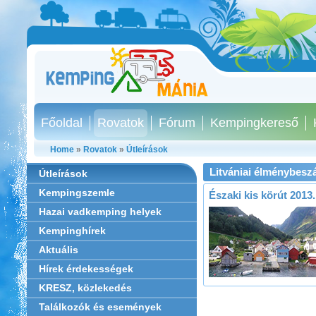
Főoldal
Rovatok
Fórum
Kempingkereső
Home
»
Rovatok
»
Útleírások
Litvániai élménybes
Útleírások
Kempingszemle
Északi kis körút 2013
Hazai vadkemping helyek
Kempinghírek
Aktuális
Hírek érdekességek
KRESZ, közlekedés
Találkozók és események