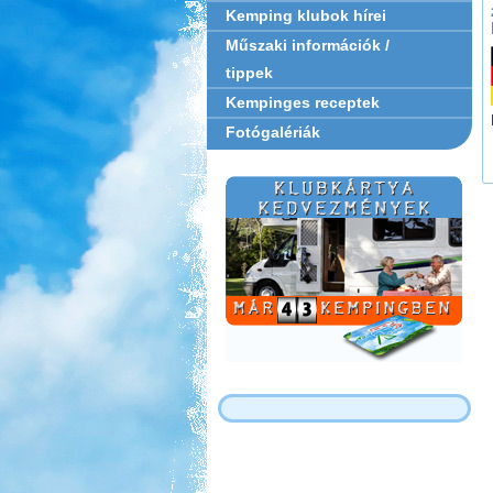
Kemping klubok hírei
Műszaki információk /
tippek
Kempinges receptek
Fotógalériák