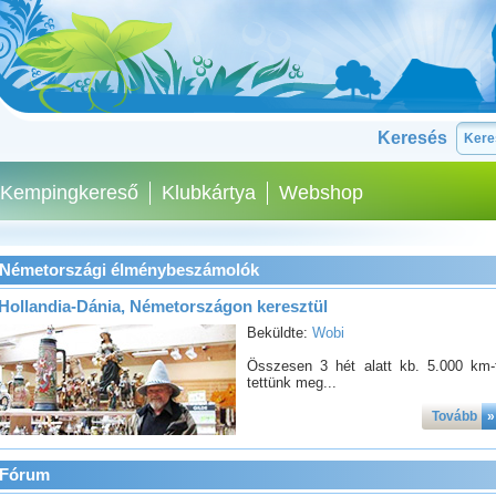
Keresés
Kempingkereső
Klubkártya
Webshop
Németországi élménybeszámolók
Hollandia-Dánia, Németországon keresztül
Beküldte:
Wobi
Összesen 3 hét alatt kb. 5.000 km-
tettünk meg...
Tovább
»
Fórum