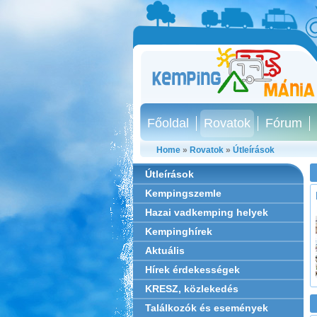
Főoldal
Rovatok
Fórum
Home
»
Rovatok
»
Útleírások
Útleírások
Kempingszemle
Hazai vadkemping helyek
Kempinghírek
Aktuális
Hírek érdekességek
KRESZ, közlekedés
Találkozók és események