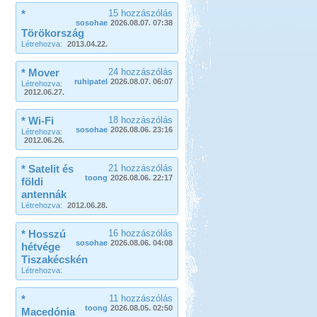
*
15 hozzászólás
sosohae
2026.08.07. 07:38
Törökország
Létrehozva:
2013.04.22.
* Mover
24 hozzászólás
ruhipatel
2026.08.07. 06:07
Létrehozva:
2012.06.27.
* Wi-Fi
18 hozzászólás
sosohae
2026.08.06. 23:16
Létrehozva:
2012.06.26.
* Satelit és
21 hozzászólás
toong
2026.08.06. 22:17
földi
antennák
Létrehozva:
2012.06.28.
* Hosszú
16 hozzászólás
sosohae
2026.08.06. 04:08
hétvége
Tiszakécskén
Létrehozva:
*
11 hozzászólás
toong
2026.08.05. 02:50
Macedónia