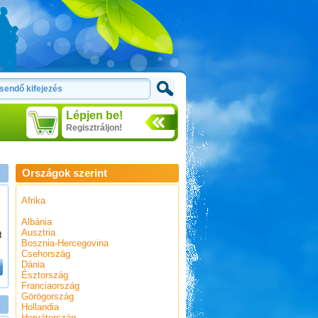
Lépjen be!
Regisztráljon!
Országok szerint
Afrika
Albánia
Ausztria
t
Bosznia-Hercegovina
Csehország
Dánia
Észtország
Franciaország
Görögország
Hollandia
Horvátország