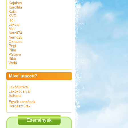
Kajakos
Karollda
Kata
KVD
laci
Lekvar
Mia
Naroli74
Nemo25
Okrauss
Pegi
Piho
PSteve
Rika
Wobi
Mivel utazott?
Lakóautóval
Lakókocsival
Sátorral
Egyéb utazások
Horgásztúrák
Események