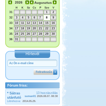
Augusztus
H
K
Sz
Cs
P
Szo
V
31
1
2
32
3
4
5
6
7
8
9
33
10
11
12
13
14
15
16
34
17
18
19
20
21
22
23
35
24
25
26
27
28
29
30
36
31
Hírlevél
Feliratkozás
»
Fórum friss:
* Sátras
13 hozzászólás
suman01
2026.08.07. 08:38
utánfutó
Létrehozva:
2014.05.29.