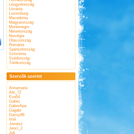
Lengyelország
Litvánia
Luxemburg
Macedonia
Magyarország
Montenegro
Németország
Norvégia
Olaszország
Románia
Spanyolország
Szlovénia
Svédország
Törökország
Szerzők szerint
Annamaria
Atti_72
Eva54
Gabec
GaborApa
Gagabi
Gazsy86
Imiii
Jamesz
Jenci_2
Juli