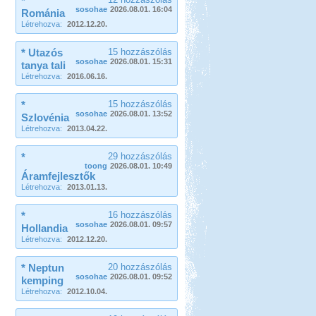
*
sosohae
2026.08.01. 16:04
Románia
Létrehozva:
2012.12.20.
* Utazós
15 hozzászólás
sosohae
2026.08.01. 15:31
tanya tali
Létrehozva:
2016.06.16.
*
15 hozzászólás
sosohae
2026.08.01. 13:52
Szlovénia
Létrehozva:
2013.04.22.
*
29 hozzászólás
toong
2026.08.01. 10:49
Áramfejlesztők
Létrehozva:
2013.01.13.
*
16 hozzászólás
sosohae
2026.08.01. 09:57
Hollandia
Létrehozva:
2012.12.20.
* Neptun
20 hozzászólás
sosohae
2026.08.01. 09:52
kemping
Létrehozva:
2012.10.04.