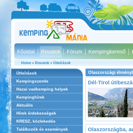
Főoldal
Rovatok
Fórum
Kempingkereső
Home
»
Rovatok
»
Útleírások
Olaszországi élmény
Útleírások
Kempingszemle
Dél-Tirol útibesz
Hazai vadkemping helyek
Kempinghírek
Aktuális
Hírek érdekességek
KRESZ, közlekedés
Olaszországba, au
Találkozók és események