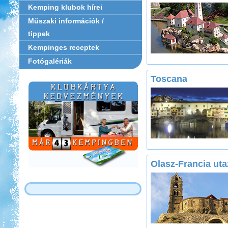
Kemping klubok hírei
Műszaki információk /
tippek
Kempinges receptek
Fotógalériák
Toscana
Olasz-Francia ut