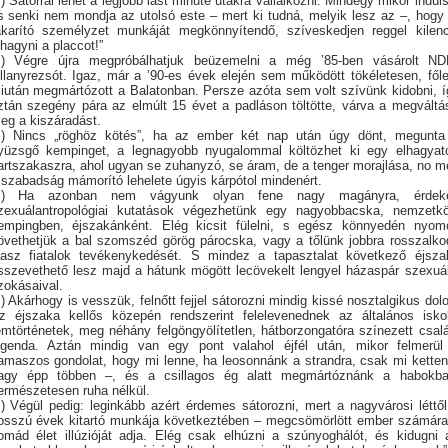
.) Sátorral lehet a legjobb last minute utakra vállalkozni. Mindegy mikor indul
s senki nem mondja az utolsó este – mert ki tudná, melyik lesz az –, hogy 
akarító személyzet munkáját megkönnyítendő, szíveskedjen reggel kilenc
lhagyni a placcot!”
.) Végre újra megpróbálhatjuk beüzemelni a még ’85-ben vásárolt ND
illanyrezsót. Igaz, már a ’90-es évek elején sem működött tökéletesen, főle
iután megmártózott a Balatonban. Persze azóta sem volt szívünk kidobni, í
ztán szegény pára az elmúlt 15 évet a padláson töltötte, várva a megváltás
eg a kiszáradást.
.) Nincs „röghöz kötés”, ha az ember két nap után úgy dönt, megunta
yüzsgő kempinget, a legnagyobb nyugalommal költözhet ki egy elhagyato
artszakaszra, ahol ugyan se zuhanyzó, se áram, de a tenger morajlása, no m
 szabadság mámorító lehelete úgyis kárpótol mindenért.
.) Ha azonban nem vágyunk olyan fene nagy magányra, érdek
zexuálantropológiai kutatások végezhetünk egy nagyobbacska, nemzetkö
empingben, éjszakánként. Elég kicsit fülelni, s egész könnyedén nyom
övethetjük a bal szomszéd görög párocska, vagy a tőlünk jobbra rosszalko
lasz fiatalok tevékenykedését. S mindez a tapasztalat következő éjsza
sszevethető lesz majd a hátunk mögött lecövekelt lengyel házaspár szexuál
zokásaival.
.) Akárhogy is vesszük, felnőtt fejjel sátorozni mindig kissé nosztalgikus dol
z éjszaka kellős közepén rendszerint felelevenednek az általános iskol
émtörténetek, meg néhány felgöngyölítetlen, hátborzongatóra színezett csalá
egenda. Aztán mindig van egy pont valahol éjfél után, mikor felmerül
amaszos gondolat, hogy mi lenne, ha leosonnánk a strandra, csak mi ketten
agy épp többen –, és a csillagos ég alatt megmártóznánk a habokba
ermészetesen ruha nélkül.
.) Végül pedig: leginkább azért érdemes sátorozni, mert a nagyvárosi léttől
osszú évek kitartó munkája következtében – megcsömörlött ember számára
omád élet illúzióját adja. Elég csak elhúzni a szúnyoghálót, és kidugni 