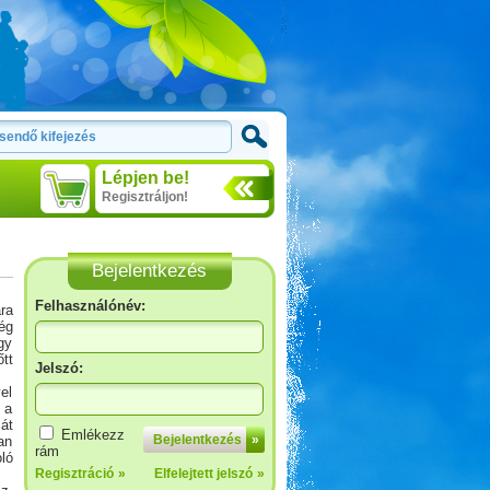
Lépjen be!
Regisztráljon!
Bejelentkezés
Felhasználónév:
ra
ég
gy
tt
Jelszó:
el
 a
át
Zalaszentgrót - Kavicsbánya
Emlékezz
Bejelentkezés
»
an
tó
rám
ló
Regisztráció
»
Elfelejtett jelszó
»