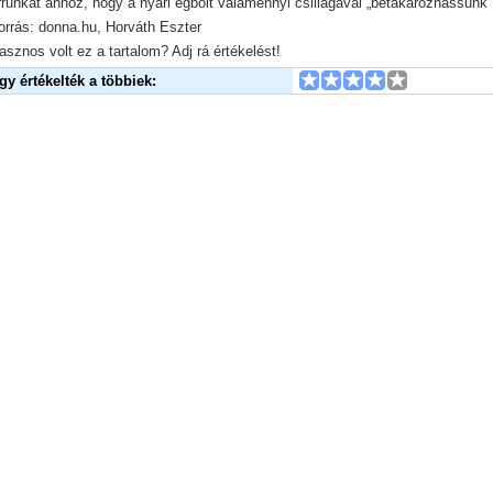
rrunkat ahhoz, hogy a nyári égbolt valamennyi csillagával „betakarózhassunk”
orrás: donna.hu, Horváth Eszter
asznos volt ez a tartalom? Adj rá értékelést!
Így értékelték a többiek: