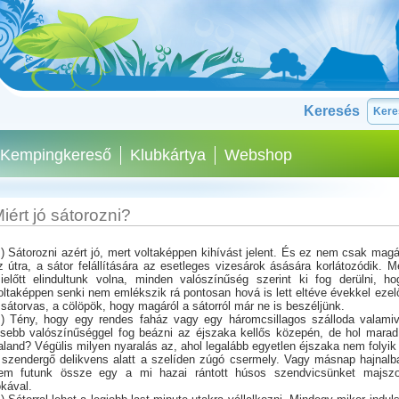
Keresés
Kempingkereső
Klubkártya
Webshop
iért jó sátorozni?
.) Sátorozni azért jó, mert voltaképpen kihívást jelent. És ez nem csak magá
z útra, a sátor felállítására az esetleges vizesárok ásására korlátozódik. M
ielőtt elindultunk volna, minden valószínűség szerint ki fog derülni, ho
oltaképpen senki nem emlékszik rá pontosan hová is lett eltéve évekkel ezelő
 sátorvas, a cölöpök, hogy magáról a sátorról már ne is beszéljünk.
.) Tény, hogy egy rendes faház vagy egy háromcsillagos szálloda valamiv
isebb valószínűséggel fog beázni az éjszaka kellős közepén, de hol marad
aland? Végülis milyen nyaralás az, ahol legalább egyetlen éjszaka nem folyik 
 szendergő delikvens alatt a szelíden zúgó csermely. Vagy másnap hajnalb
em futunk össze egy a mi hazai rántott húsos szendvicsünket majszo
ókával.