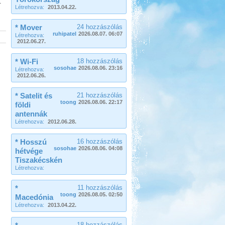
.
Létrehozva:
2013.04.22.
Beküldte:
Okrauss
* Mover
24 hozzászólás
A bejárt területen szinte minden
ruhipatel
2026.08.07. 06:07
nevezetességet meglátogattunk....
Létrehozva:
2012.06.27.
Peloponnészosz
* Wi-Fi
18 hozzászólás
sosohae
2026.08.06. 23:16
Létrehozva:
2012.06.26.
* Satelit és
21 hozzászólás
toong
2026.08.06. 22:17
földi
Beküldte:
Nemo25
antennák
Létrehozva:
2012.06.28.
"G dúrban zúgják a fákon a
kabócák..."
* Hosszú
16 hozzászólás
Erdélyi körutazás
sosohae
2026.08.06. 04:08
hétvége
Tiszakécskén
Létrehozva:
*
11 hozzászólás
toong
2026.08.05. 02:50
Macedónia
Létrehozva:
2013.04.22.
Beküldte:
GaborApa
18 hozzászólás