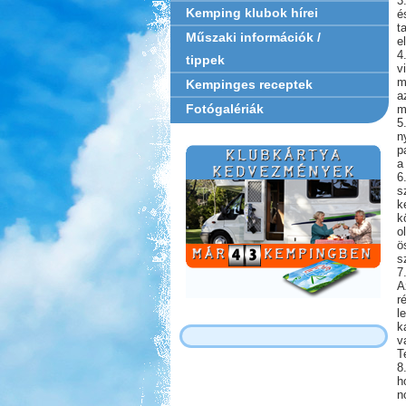
3
Kemping klubok hírei
é
t
Műszaki információk /
e
4
tippek
v
m
Kempinges receptek
a
Fotógalériák
m
5
n
p
a
6
s
k
k
o
ö
s
7
A
r
l
k
v
T
8
h
n