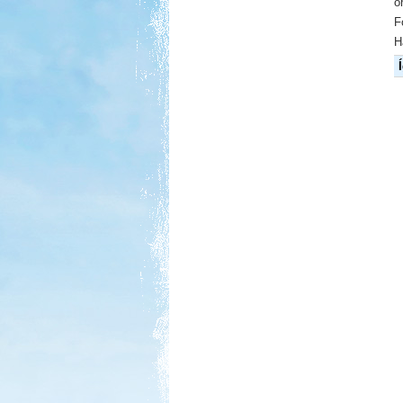
o
F
H