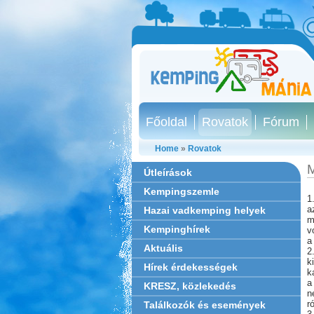
Főoldal
Rovatok
Fórum
Home
»
Rovatok
M
Útleírások
Kempingszemle
1
a
Hazai vadkemping helyek
m
Kempinghírek
v
a
Aktuális
2
k
Hírek érdekességek
k
a
KRESZ, közlekedés
n
r
Találkozók és események