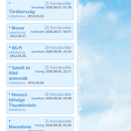
*
15 hozzászólás
sosohae
2026.08.07. 07:38
Törökország
Létrehozva:
2013.04.22.
* Mover
24 hozzászólás
ruhipatel
2026.08.07. 06:07
Létrehozva:
2012.06.27.
* Wi-Fi
18 hozzászólás
sosohae
2026.08.06. 23:16
Létrehozva:
2012.06.26.
* Satelit és
21 hozzászólás
toong
2026.08.06. 22:17
földi
antennák
Létrehozva:
2012.06.28.
* Hosszú
16 hozzászólás
sosohae
2026.08.06. 04:08
hétvége
Tiszakécskén
Létrehozva:
*
11 hozzászólás
toong
2026.08.05. 02:50
Macedónia