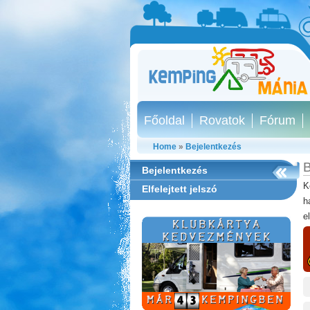
Főoldal
Rovatok
Fórum
Home
»
Bejelentkezés
B
Bejelentkezés
K
Elfelejtett jelszó
h
e
Ipolykapu Kemping