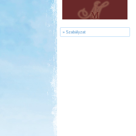
Panzió, Hévíz
» Szabályzat
Kedvezmény: 20%
Szentkút Kemping
Kedvezmény: 20%
Aqua Land