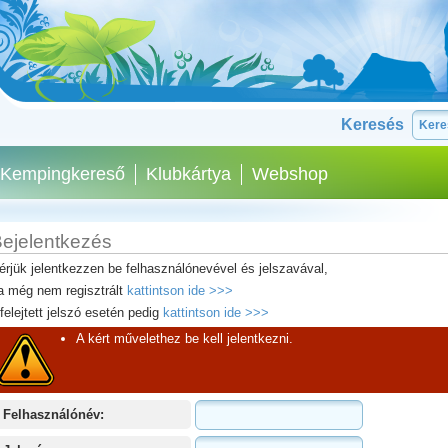
Keresés
Kempingkereső
Klubkártya
Webshop
ejelentkezés
érjük jelentkezzen be felhasználónevével és jelszavával,
a még nem regisztrált
kattintson ide >>>
lfelejtett jelszó esetén pedig
kattintson ide >>>
A kért művelethez be kell jelentkezni.
Felhasználónév: