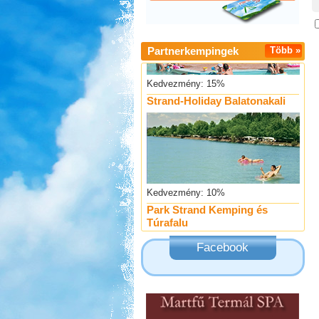
Partnerkempingek
Több »
Kedvezmény: 15%
Strand-Holiday Balatonakali
Kedvezmény: 10%
Park Strand Kemping és
Túrafalu
Facebook
Kedvezmény: 20%
Castrum Gyógykemping és