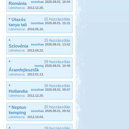
sosohae
2026.08.01. 16:04
Románia
Létrehozva:
2012.12.20.
* Utazós
15 hozzászólás
sosohae
2026.08.01. 15:31
tanya tali
Létrehozva:
2016.06.16.
*
15 hozzászólás
sosohae
2026.08.01. 13:52
Szlovénia
Létrehozva:
2013.04.22.
*
29 hozzászólás
toong
2026.08.01. 10:49
Áramfejlesztők
Létrehozva:
2013.01.13.
*
16 hozzászólás
sosohae
2026.08.01. 09:57
Hollandia
Létrehozva:
2012.12.20.
* Neptun
20 hozzászólás
sosohae
2026.08.01. 09:52
kemping
Létrehozva:
2012.10.04.
*
19 hozzászólás