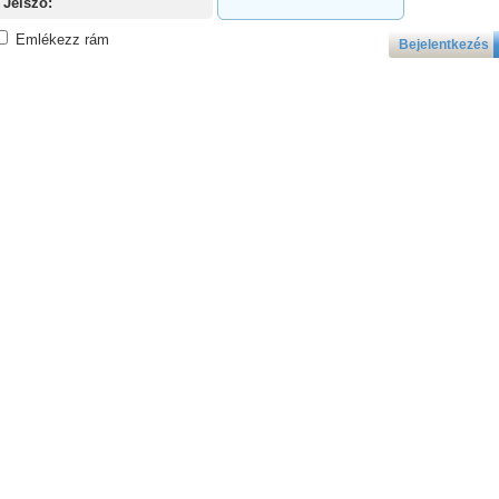
Jelszó:
Emlékezz rám
Bejelentkezés