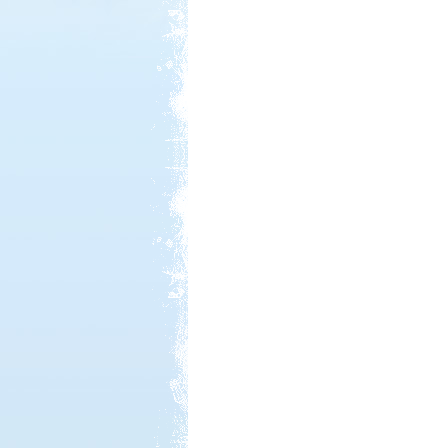
Kedvezmény: 10%
Neptun kikötő és kemping -
Tisza-tó
Kedvezmény: 20%
Sárkány Wellness és
Gyógyfürdő Kemping
Kedvezmény: 10%
Thermál- és Strandfürdő
Kemping, Kiskőrös