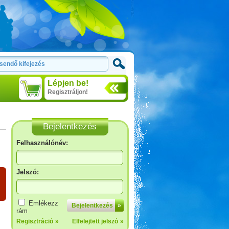
Lépjen be!
Regisztráljon!
Bejelentkezés
Felhasználónév:
Jelszó:
Emlékezz
Bejelentkezés
»
rám
Regisztráció
»
Elfelejtett jelszó
»