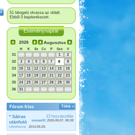
»
51 látogató olvassa az oldalt.
Ebből 0 bejelentkezett.
Eseménynaptár
Augusztus
H
K
Sz
Cs
P
Szo
V
31
1
2
32
3
4
5
6
7
8
9
33
10
11
12
13
14
15
16
34
17
18
19
20
21
22
23
35
24
25
26
27
28
29
30
36
31
Fórum friss
Több »
* Sátras
13 hozzászólás
suman01
2026.08.07. 08:38
utánfutó
Létrehozva:
2014.05.29.