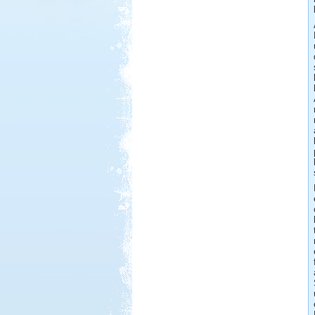
Beküldte:
GaborApa
Ha egyszer már jártál ott, bármikor
elmész újra.
Hellas 2011
Beküldte:
Nemo25
Történetünk rendhagyó módon nem
a címben szereplő dátum napján
indult.
Dél-Tirol útibeszámoló