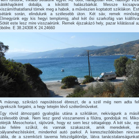
játékhajóként dobálja, a kikötött halászbárkát. Messze kicsapva
kiszámíthatatlanul törnek meg a habok, a művészien koptatott sziklákon. Est
sétánk során, elindulunk a szélesebb úton. Két sáv, remek minőség
Elmegyünk egy kis hegyi templomig, ahol két ősi szarkofág van kiállítva
Sötét este lesz mire visszaérünk. Remek éjszakázó hely, pazar kilátással a
öbölre. E 38.24308 K 24.24660
A másnap, szikrázó napsütéssel ébreszt, de a szél még nem adta fel
igyekszik forgatni, a hegy tetején lévő szélerőműveket.
Egy rövid átmozgató gyaloglás utána a sziklákon, nekivágunk a mási
szélesebb útnak. Nem lesz gond visszamenni a főútra, gondoljuk mi. Miko
elérjük Mesochoria-t, rájövünk, hogy ez sem lesz sétagalopp. A két sáv, eg
sáv felére szűkül, és vannak szakaszok, amik meredekek, é
pályanehezítésként, mindenhol autó parkol. A kereszteződésben nincse
tábla, de a szemközti taverna felszolgálónője, látva tanácstalanságunkat