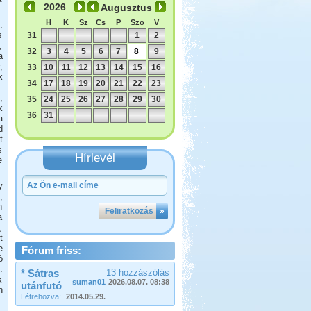
Augusztus
H
K
Sz
Cs
P
Szo
V
.
s
31
1
2
,
32
3
4
5
6
7
8
9
a
,
33
10
11
12
13
14
15
16
k
34
17
18
19
20
21
22
23
.
,
35
24
25
26
27
28
29
30
k
36
31
a
d
t
s
Hírlevél
e
y
,
n
Feliratkozás
»
a
,
t
e
Fórum friss:
ó
.
* Sátras
13 hozzászólás
k
suman01
2026.08.07. 08:38
utánfutó
n
Létrehozva:
2014.05.29.
.
,