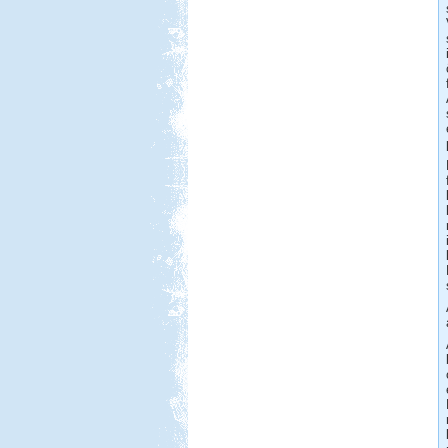
Beküldte:
Karollda
Gyors, de tartalmas út volt...
Hollandia-Dánia,
Németországon keresztül
Beküldte:
Wobi
Összesen 3 hét alatt kb. 5.000 km-t
tettünk meg...
Miért jó sátorozni?