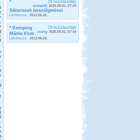
*
19 hozzászólás
.
suman01
2026.08.01. 07:25
t
Sátorosok beszélgetései
z
Létrehozva:
2012.06.26.
y
,
k
* Kemping
19 hozzászólás
g
toong
2026.08.01. 07:14
Mánia Klub
k
Létrehozva:
2012.06.28.
t
n
k
,
-
t
y
.
g
z
a
4
l
.
s
a
a