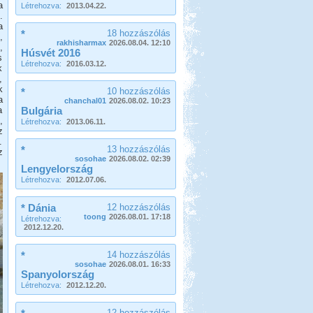
a
Létrehozva:
2013.04.22.
.
a
*
18 hozzászólás
,
rakhisharmax
2026.08.04. 12:10
,
Húsvét 2016
s
Létrehozva:
2016.03.12.
k
,
k
*
10 hozzászólás
a
chanchal01
2026.08.02. 10:23
a
Bulgária
,
Létrehozva:
2013.06.11.
z
.
*
13 hozzászólás
z
sosohae
2026.08.02. 02:39
Lengyelország
Létrehozva:
2012.07.06.
* Dánia
12 hozzászólás
toong
2026.08.01. 17:18
Létrehozva:
2012.12.20.
*
14 hozzászólás
sosohae
2026.08.01. 16:33
Spanyolország
Létrehozva:
2012.12.20.
12 hozzászólás