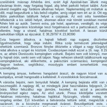
szeretnénk másnap Athénba érni, ezért Agli Apostali-ban állunk meg
Vasárnap lévén, nagy forgatag fogad, alig lehet parkoló helyet találni. Azér
sikerül megállni egy fürdésre alkalmas helyen. Naplementéig ott múlattuk a
időt, majd begurultunk a falu belső végébe, amíg véget nem ért az út. Ott eg
öblös parkolóban találtunk helyet a csigának. Az esti séta keretében
felfedeztük a kis üdülő helyet, ahonnan ekkor már tömött sorokban mente
Athén felé az autók. Semmi extra, pár hotel, apartman, vendéglő, és végi
strand. A nagyváros közelsége teszi forgalmassá ezt a partszakaszt, anna
ellenére, hogy a strand, hatalmas kövekkel borított. A lassan kiürül
parkolóban töltjük az éjszakát. E 38,29797 K 23,90390
Evia hegyein átbukva, a hajnali felkelő nap sugarai, diszkréte
figyelmeztettek, hogy ideje indulni. Ritka szép természeti jelenségne
lehettünk szemtanúi. Bronzos fénybe öltöztette a világot a nagy tűzgolyó
hidat alkotva a sziget és köztünk. Csodaszépen indult ezzel a 16. nap. 8.15
re, az athéni Dionissotis kempingben voltunk. Bejutni nem volt könnyű, mer
ily hajnali órán, senki sem volt talpon. Nagy nehezen sikerült találkoznunk eg
kempinglakóval, aki előkerítette, a pakisztáni származású, kempingest
Nagyon kedves, segítőkész, mosolygós embert ismerhettünk me
személyében.
A kemping árnyas, kellemes hangulatot áraszt, de nagyon közel van a
autópálya, emiatt hangosabb a kelleténél. A vizesblokkok borzalmasak.
A városba bejutni, nem bonyolult feladat. A kemping bejárata előtt van 
buszmegálló. A napijegy 4€, ez mindegyik járat használatára feljogosít, 2
órára. Mikor felszállsz egy járműre, kezeled, és azzal a pecsétte
érvényesíted egész napra. Az első utunk, Pireus kikötőjébe vezetett
Hatalmas intézmény, hatalmas hajókkal. Nyüzsgés, vibráló meleg, é
rengeteg ember. Ezt követően a belvárosba tettünk sétát, megnéztük 
bazársort, és a kicsinyke megmaradt óvárost. Beszélgettünk este, 