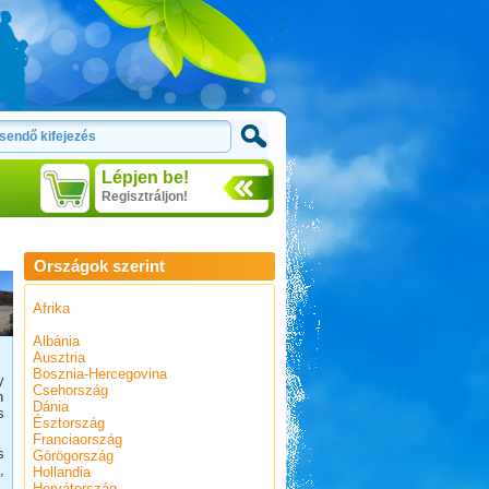
Lépjen be!
Regisztráljon!
Országok szerint
Afrika
Albánia
Ausztria
Bosznia-Hercegovina
y
Csehország
n
Dánia
s
Észtország
.
Franciaország
s
Görögország
,
Hollandia
,
Horvátország