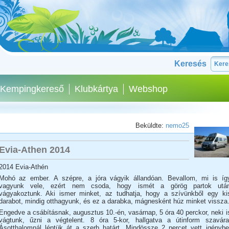
Keresés
Kempingkereső
Klubkártya
Webshop
Beküldte:
nemo25
Evia-Athen 2014
2014 Evia-Athén
Mohó az ember. A szépre, a jóra vágyik állandóan. Bevallom, mi is íg
vagyunk vele, ezért nem csoda, hogy ismét a görög partok utá
vágyakoztunk. Aki ismer minket, az tudhatja, hogy a szívünkből egy ki
darabot, mindig otthagyunk, és ez a darabka, mágnesként húz minket vissza
Engedve a csábításnak, augusztus 10.-én, vasárnap, 5 óra 40 perckor, neki i
vágtunk, űzni a végtelent. 8 óra 5-kor, hallgatva a útinform szavára
Ásotthalomnál léptük át a szerb határt. Mindössze 2 percet vett igénybe