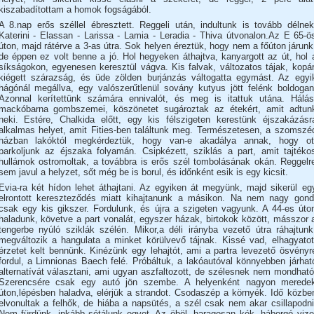
kiszabadítottam a homok fogságából.
A 8.nap erős széllel ébresztett. Reggeli után, indultunk is tovább délnek
Katerini - Elassan - Larissa - Lamia - Leradia - Thiva útvonalon.Az E 65-ö
úton, majd rátérve a 3-as útra. Sok helyen éreztük, hogy nem a főúton járunk
de éppen ez volt benne a jó. Hol hegyeken áthajtva, kanyargott az út, hol 
síkságokon, egyenesen keresztül vágva. Kis falvak, változatos tájak, kopár
kiégett szárazság, és üde zölden burjánzás váltogatta egymást. Az egyi
hágónál megállva, egy valószerűtlenül sovány kutyus jött felénk boldogan
Azonnal kerítettünk számára ennivalót, és meg is itattuk utána. Hálás
mackóbarna gombszemei, köszönetet sugároztak az étekért, amit adtun
neki. Estére, Chalkida előtt, egy kis félszigeten kerestünk éjszakázásr
alkalmas helyet, amit Fities-ben találtunk meg. Természetesen, a szomszé
házban lakóktól megkérdeztük, hogy van-e akadálya annak, hogy ot
parkoljunk az éjszaka folyamán. Csipkézett, sziklás a part, amit tajtéko
hullámok ostromoltak, a továbbra is erős szél tombolásának okán. Reggelr
sem javul a helyzet, sőt még be is borul, és időnként esik is egy kicsit.
Evia-ra két hídon lehet áthajtani. Az egyiken át megyünk, majd sikerül eg
elrontott kereszteződés miatt kihajtanunk a másikon. Na nem nagy gond
csak egy kis gikszer. Fordulunk, és újra a szigeten vagyunk. A 44-es úto
haladunk, követve a part vonalát, egyszer házak, birtokok között, másszor 
tengerbe nyúló sziklák szélén. Mikor,a déli irányba vezető útra ráhajtunk
megváltozik a hangulata a minket körülvevő tájnak. Kissé vad, elhagyatot
érzetet kelt bennünk. Kinézünk egy lehajtót, ami a partra levezető ösvényr
fordul, a Limnionas Baech felé. Próbáltuk, a lakóautóval könnyebben járhat
alternatívát választani, ami ugyan aszfaltozott, de szélesnek nem mondható
Szerencsére csak egy autó jön szembe. A helyenként nagyon merede
úton,lépésben haladva, elérjük a strandot. Csodaszép a környék. Idő közbe
elvonultak a felhők, de hiába a napsütés, a szél csak nem akar csillapodni
Nem fürdünk, inkább sétálunk egyet. Az öböl, haragosan kék, háborgó vize