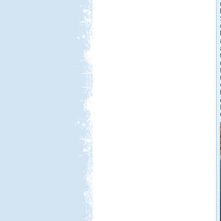
Beküldte:
mia
Egy-két furcsaságtól eltekintve
elégedettek voltunk...
Zalaszentgrót - Kavicsbánya
tó
Beküldte:
Pegi
...horgászatra és vadkempingre...
Peloponnészosz
Beküldte:
Nemo25
"G dúrban zúgják a fákon a
kabócák..."