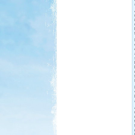
Kilenc hét lakóautóval
Norvégiában
Beküldte:
Okrauss
A bejárt területen szinte minden
nevezetességet meglátogattunk....
Olasz-Francia utazás
Beküldte:
Eva54
Világjáró nők lakóautóval...
Erdélyi körutazás