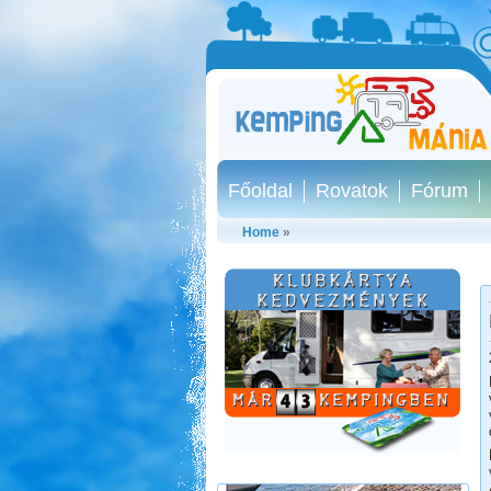
Főoldal
Rovatok
Fórum
Home
»
Bosznia-Hercegovina,
Montenegró, Albánia
Beküldte:
Juli