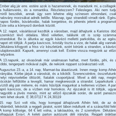
Ember alig jár erre. estére azok is hazamennek, és maradunk mi, a csillagok
a hullámverés, és a romantika. Részletezzem? Felesleges. Aki nem tudj
miről beszélek, annak úgy sem lehetne elég színesen elmondani, csa
halovány morzsákat adnék belőle. Másnap, igaz strandidő virradt ránk. Egés
napos fürdés, búvárkodás, halak kergetése, és pihenés jelenti a programot
Este séta a környező dombok között.
A 12. napot, vásárlással kezdtük a városban, majd áthajtunk a Karistos öbö
szemközt lévő oldalára. Minő véletlen, találunk ott is szép számma
strandokat. Be is állunka az egyik kávézó melletti parkolóba, és az egés
napot ott töltjük. A partja kavicsos, kristály tiszta a vize, de halak alig vannak
Délutánra kifogyott a friss víz készletünk, ezért kérünk a strandon, a kávéz
tulajdonosától. Kapunk, amennyi csak kell. Estére vissza megyünk az előz
helyünkre.
A 13.napunk, az olvasónak már unalmasan hathat, mert fürdés, pihi, és 
többi, tengerparti mókával zajlik, de nekünk roppant szórakoztató volt.
Augusztus 23.-a, a 14. nap, Marmari-ba átautózunk. Innen megy komp Athé
irányába. Körbe járjuk a városkát, és a kikötőt. Szerencsénkre, összefutunk
helyi népviseletbe öltözött, fiatalok csoportjával. Mivel a déli nap, megin
jócskán felfűtötte a levegőt, hamar megkeressük a strandot. Leparkolunk 
víztől alig pár méterre, és máris hűsítjük magunkat a kellemes vízben. A par
apró kavicsos, de a vízben már homokos. Az éjszakát is itt töltjük, ugya
nagyobb a jövés menés, mint az előző éjszakák során, de azért panaszr
nem lehet okunk. E 38,07117 K 24,30119
15. nap Szó volt róla, hogy komppal áthajózunk Athén felé, de az é
hibámból, lekéstük a reggeli járatot, ezért lábon indultunk el a szárazföld felé
A komp költsége, 64 € lett volna, a lakóautóra, és 2 személyre. Délutánr
elhagyjuk Evia-t. A keleti parton autózunk déli irányba. Reggeli órákba