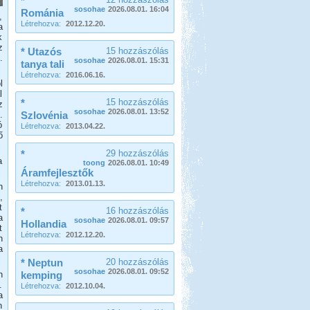
*
sosohae
2026.08.01. 16:04
Románia
,
Létrehozva:
2012.12.20.
a
k
z
* Utazós
15 hozzászólás
.
sosohae
2026.08.01. 15:31
tanya tali
Létrehozva:
2016.06.16.
l
l
*
15 hozzászólás
z
sosohae
2026.08.01. 13:52
.
Szlovénia
ó
Létrehozva:
2013.04.22.
ő
*
29 hozzászólás
a
toong
2026.08.01. 10:49
Áramfejlesztők
Létrehozva:
2013.01.13.
n
,
t
*
16 hozzászólás
a
sosohae
2026.08.01. 09:57
Hollandia
t
Létrehozva:
2012.12.20.
n
a
* Neptun
20 hozzászólás
sosohae
2026.08.01. 09:52
n
kemping
.
Létrehozva:
2012.10.04.
a
n