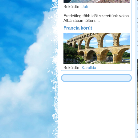
Eredetileg több időt szerettünk volna
Albániában tölteni....
Francia körút
Beküldte:
Karollda
Lakóautóval Svájcon át
Franciaországba
Fertő-tó és Ausztria,
Mesepark.
Beküldte:
GaborApa
Vidámparkozással egybekötött, őszi
csavargás a Fertő körül.