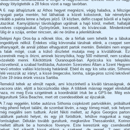
ahogy lötyögtették a 28 fokos vizet a nagy lavórban.
A 6. nap áthajóztunk az Athos hegyet megnézni, végig haladva, a félszige
nyugati partja mentén, hol láthatóak a közeli kolostorok, bár némelyikr
inkább a palota lenne a helyes jelző. Út közben, delfin csapat bűvöli el a hajó
utazókat. Karnyújtásnyi távolságban ugrálnak a hajó körül, mellett, hallatjá
kedves csipogásukat. Gyönyörűek, kecsesek, és kíváncsiak. Mindenkine
fülig ér a szája, ember nincsen, aki ne örülne a jelenlétüknek.
Belépni Agio Oros-ba a nőknek tilos, de a férfiak sem tehetik be a lábuka
engedélyek nélkül. Érdekes világ körvonalai tárulnak elénk, a cseppet se
elhanyagolt, de annál jobban elhagyatott partok mentén. Belelátni nem enge
a falak mögé, csak a külső díszletet mutatja meg a kívülállónak. Ez
szeretnék meg is őrizni, aminek bizonyítéka, hogy 500 méternél, nem szaba
közelebb menni. Kikötöttünk Ouranoupoli-ban. Aprócska kis település
közvetlenül, a szabad fordításba, Autonóm Szerzetesi Állam a Szent Hegyen
nevű ortodox vallási közösség határánál. Ebéd és egy kis séta után, Sithoni
felé vesszük az irányt, a kissé öregecske, lomha, sárga-piros színű teknővel
Este 19 órára érünk vissza Sartiba.
Remekül teltek az elmúlt napok, ami köszönhető a kiváló társaságnak, d
vacsora után, eljött a búcsúzkodás ideje. A többiek másnap reggel elindulta
haza, mi meg Evia szigetének a koordinátáit írtuk be a GPS-be. Még est
átgurultunk Sikia Beachre, mert ott csendesebbek az éjszakák.
A 7.nap reggelén, körbe autózva Sithonia csipkézett partvidékén, próbáltun
még pihenő helyet találni, de szombat lévén, a nagy tömeg miatt, sok helyen
még megállni sem tudtunk. Azért Nikiti mellett, az Agios Georgios parton
találtunk parkoló helyet, és egy jót fürödtünk, lehűtve magunkat a nag
forróságban. Délután tovább gurultunk, megkerülve Thessalonikit, Korino
mellett álltunk be a homokos fövenyre. Este kerestünk egy csendeseb
helyet, hol sikerült kissé elásni a szekeret, de reggel, 2 perc alat