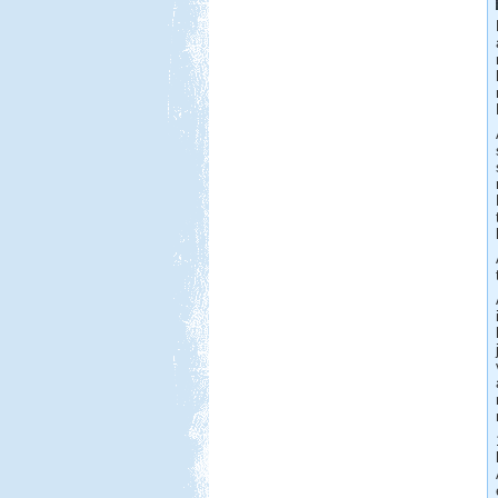
Csehország lakókocsival
Beküldte:
Karollda
Célul tűztük ki Prágát, immár
lakókocsival...
Spanyol körút lakóautóval
Beküldte:
Kata
Spanyolország keleti part, Gibraltár,
Andalúzia, Barcelona.
Hollandia, nem csak
Amsterdam