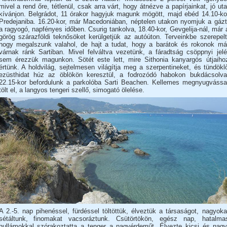
mivel a rend őre, tétlenül, csak arra várt, hogy átnézve a papírjainkat, jó uta
kívánjon. Belgrádot, 11 órakor hagyjuk magunk mögött, majd ebéd 14.10-ko
Predejaniba. 16.20-kor, már Macedoniában, néptelen utakon nyomjuk a gázt
a ragyogó, napfényes időben. Csurig tankolva, 18.40-kor, Gevgelija-nál, már 
görög szárazföldi teknősöket kerülgetjük az autóúton. Terveinkbe szerepelt
hogy megalszunk valahol, de hajt a tudat, hogy a barátok és rokonok má
várnak ránk Sartiban. Mivel felváltva vezetünk, a fáradtság csöppnyi jelé
sem érezzük magunkon. Sötét este lett, mire Sithonia kanyargós útjaiho
értünk. A holdvilág, sejtelmesen világítja meg a szerpentineket, és tündökl
ezüsthidat húz az öblökön keresztül, a fodrozódó habokon bukdácsolva
22.15-kor befordulunk a parkolóba Sarti Beachen. Kellemes megnyugvássa
tölt el, a langyos tengeri szellő, simogató ölelése.
A 2.-5. nap pihenéssel, fürdéssel töltöttük, élveztük a társaságot, nagyoka
sétáltunk, finomakat vacsoráztunk. Csütörtökön, egész nap, hatalma
hullámokkal szórakoztatta a tenger a nagyérdeműt. Élvezte kicsi és nagy