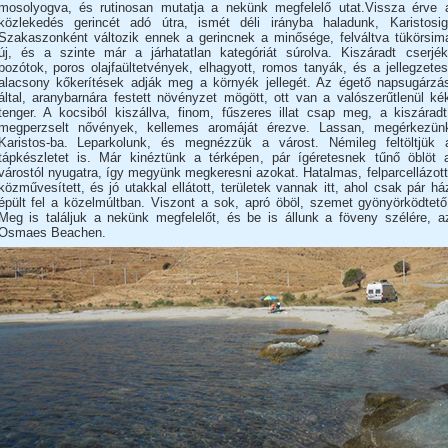
mosolyogva, és rutinosan mutatja a nekünk megfelelő utat.Vissza érve 
közlekedés gerincét adó útra, ismét déli irányba haladunk, Karistosig
Szakaszonként változik ennek a gerincnek a minősége, felváltva tükörsim
új, és a szinte már a járhatatlan kategóriát súrolva. Kiszáradt cserjék
bozótok, poros olajfaültetvények, elhagyott, romos tanyák, és a jellegzetes
alacsony kőkerítések adják meg a környék jellegét. Az égető napsugárzá
által, aranybarnára festett növényzet mögött, ott van a valószerűtlenül ké
tenger. A kocsiból kiszállva, finom, fűszeres illat csap meg, a kiszáradt
megperzselt nővények, kellemes aromáját érezve. Lassan, megérkezün
Karistos-ba. Leparkolunk, és megnézzük a várost. Némileg feltöltjük 
tápkészletet is. Már kinéztünk a térképen, pár ígéretesnek tűnő öblöt 
várostól nyugatra, így megyünk megkeresni azokat. Hatalmas, felparcellázott
közművesített, és jó utakkal ellátott, területek vannak itt, ahol csak pár há
épült fel a közelmúltban. Viszont a sok, apró öböl, szemet gyönyörködtető
Meg is találjuk a nekünk megfelelőt, és be is állunk a föveny szélére, a
Osmaes Beachen.