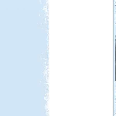
Beküldte:
Jenci2
Óriási élmény volt...
Toscana. Nagyvárosok.
Beküldte:
Eva54
San Gimignano, Siena, Livorno,
Cecina, Pisa, Lucca, Firenze. stb.
Dél-Olaszország, Tropea,
Camping Marina del Convento