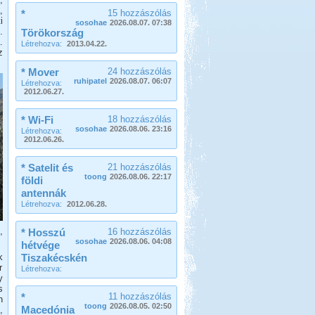
,
*
15 hozzászólás
i
sosohae
2026.08.07. 07:38
.
Törökország
.
Létrehozva:
2013.04.22.
z
* Mover
24 hozzászólás
ruhipatel
2026.08.07. 06:07
Létrehozva:
2012.06.27.
* Wi-Fi
18 hozzászólás
sosohae
2026.08.06. 23:16
Létrehozva:
2012.06.26.
* Satelit és
21 hozzászólás
toong
2026.08.06. 22:17
földi
antennák
Létrehozva:
2012.06.28.
,
* Hosszú
16 hozzászólás
sosohae
2026.08.06. 04:08
hétvége
k
Tiszakécskén
r
Létrehozva:
y
s
*
11 hozzászólás
n
toong
2026.08.05. 02:50
Macedónia
,