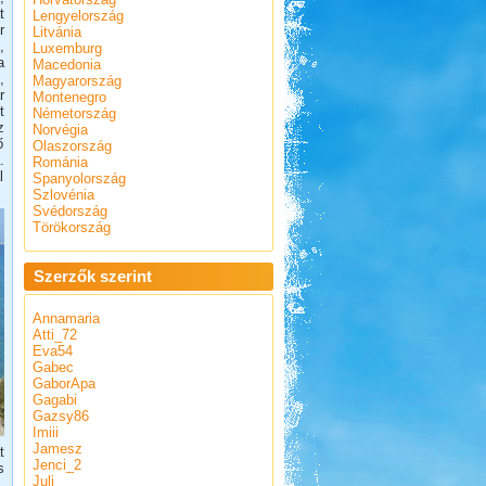
t
Lengyelország
r
Litvánia
,
Luxemburg
a
Macedonia
,
Magyarország
r
Montenegro
t
Németország
z
Norvégia
ő
Olaszország
.
Románia
l
Spanyolország
Szlovénia
Svédország
Törökország
Szerzők szerint
Annamaria
Atti_72
Eva54
Gabec
GaborApa
Gagabi
Gazsy86
Imiii
Jamesz
t
Jenci_2
s
Juli
,