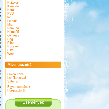
Kajakos
Karollda
t
Kata
e
KVD
n
laci
k
Lekvar
k
Mia
Naroli74
Nemo25
t
Okrauss
m
Pegi
d
Piho
t
PSteve
d
Rika
,
Wobi
,
a
.
Mivel utazott?
e
k
Lakóautóval
e
Lakókocsival
Sátorral
k
Egyéb utazások
,
Horgásztúrák
,
y
s
Események
b
t