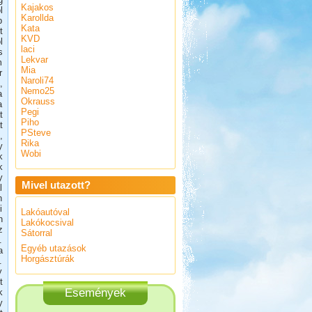
Kajakos
l
Karollda
b
Kata
t
KVD
l
laci
s
Lekvar
m
Mia
r
Naroli74
,
Nemo25
a
Okrauss
a
Pegi
t
Piho
t
PSteve
,
Rika
y
Wobi
k
k
y
Mivel utazott?
l
n
i
Lakóautóval
n
Lakókocsival
z
Sátorral
.
Egyéb utazások
a
Horgásztúrák
.
y
t
Események
k
y