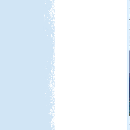
Beküldte:
Lekvar
Nyaralásunkat egy nagy körút
megtételére terveztük....
Olasz-Francia utazás
Beküldte:
Eva54
Világjáró nők lakóautóval...
Nyaralás Splitben