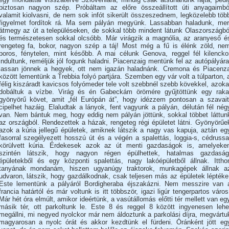
biztosan nagyon szép. Próbáltam az előre összeállított úti anyagaimbó
valamit kiolvasni, de nem sok infót sikerült összeszednem, legközelebb töb
figyelmet fordítok rá. Ma sem pályán megyünk. Lassabban haladunk, mer
átmegy az út a településeken, de sokkal több mindent látunk Olaszországbó
és természetesen sokkal olcsóbb. Már virágzik a magnólia, az aranyeső é
rengeteg fa, bokor, nagyon szép a táj! Most még a fű is élénk zöld, ne
poros, fénytelen, mint később. A mai célunk Genova, reggel fél kilencko
indultunk, reméljük jól fogunk haladni. Piacenzaig mentünk fel az autópályára
lassan jönnek a hegyek, ott nem igazán haladnánk. Cremona és Piacenz
között lementünk a Trebbia folyó partjára. Szemben egy vár volt a túlparton, 
félig kiszáradt kavicsos folyómeder tele volt szebbnél szebb kövekkel, azoka
dobáltuk a vízbe. Virág és én Gabeckám örömére gyűjtöttünk egy raka
gyönyörű követ, amit „fél Európán át”, hogy idézzem pontosan a szavait
cipelhet hazáig. Elaludtak a lányok, fent vagyunk a pályán, délután fél nég
van. Nem bántuk meg, hogy eddig nem pályán jöttünk, sokkal többet láttun
az országból. Rendezettek a házak, rengeteg régi épületet látni. Gyönyörűe
azok a kúria jellegű épületek, amiknek látszik a nagy vas kapuja, aztán eg
fasorral szegélyezett hosszú út és a végén a spalettás, loggia-s, cédrussa
körülvett kúria. Érdekesek azok az út menti gazdaságok is, amelyeke
szintén látszik, hogy nagyon régen épülhettek, hatalmas gazdaság
épületekből és egy központi spalettás, nagy lakóépületből állnak. Ittho
tanyának mondanám, hiszen ugyanúgy traktorok, munkagépek állnak a
udvaron, látszik, hogy gazdálkodnak, csak teljesen más az épületek léptéke
Este lementünk a pályáról Bordigheraba éjszakázni. Nem messzire van 
francia határtól és már voltunk is itt többször, igazi ligúr tengerpartos város
Már hét óra elmúlt, amikor ideértünk, a vasútállomás előtti tér mellett van eg
másik tér, ott parkoltunk le. Este 8 és reggel 8 között ingyenesen lehe
megállni, mi negyed nyolckor már nem áldoztunk a parkolási díjra, megvártu
magyarosan a nyolc órát és akkor kezdtünk el fürdeni. Óránként jött eg