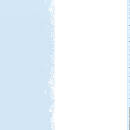
Beküldte:
mia
Egy-két furcsaságtól eltekintve
elégedettek voltunk...
Görögország, Ελλάδα 2017
Beküldte:
Nemo25
Ugye tudjátok miről beszélek?
Hollandia-Dánia,
Németországon keresztül
Beküldte:
Wobi
Összesen 3 hét alatt kb. 5.000 km-t