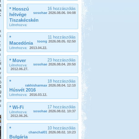
t
t
* Hosszú
16 hozzászólás
a
sosohae
2026.08.06. 04:08
hétvége
K
Tiszakécskén
Létrehozva:
k
k
*
11 hozzászólás
,
toong
2026.08.05. 02:50
Macedónia
c
Létrehozva:
2013.04.22.
s
s
,
* Mover
23 hozzászólás
l
sosohae
2026.08.04. 20:50
Létrehozva:
a
2012.06.27.
y
i
*
18 hozzászólás
ó
rakhisharmax
2026.08.04. 12:10
4
Húsvét 2016
g
Létrehozva:
2016.03.12.
n
e
s
* Wi-Fi
17 hozzászólás
sosohae
2026.08.02. 10:37
Létrehozva:
2012.06.26.
*
10 hozzászólás
chanchal01
2026.08.02. 10:23
Bulgária