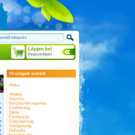
Lépjen be!
Regisztráljon!
Országok szerint
Afrika
Albánia
Ausztria
-
Bosznia-Hercegovina
a
Csehország
a
Dánia
.
Észtország
n
Franciaország
i
Görögország
a
Hollandia
g
Horvátország