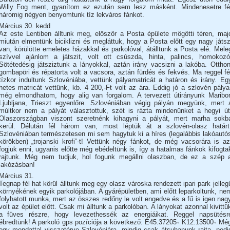
Willy Fog ment, gyanítom ez ezután sem lesz másként. Mindenesetre fé
háromig négyen benyomtunk tíz lekváros fánkot.
Március 30. kedd
Az este Lentiben álltunk meg, először a Posta épülete mögötti téren, maj
miután elmentünk biciklizni és megláttuk, hogy a Posta előtt egy nagy játsz
van, körülötte emeletes házakkal és parkolóval, átálltunk a Posta elé. Mele
szívvel ajánlom a játszit, volt ott csúszda, hinta, palincs, homokozó
Sötétedésig játsziztunk a lányokkal, aztán irány vacsizni a lakóba. Otthon
gombapöri és répatorta volt a vacsora, aztán fürdés és fekvés. Ma reggel fé
tízkor indultunk Szlovéniába, vettünk pályamatricát a határon és irány. Eg
hetes matricát vettünk, kb. 4 200,-Ft volt az ára. Eddig jó a szlovén pálya
még elmondhatom, hogy alig van forgalom. A tervezett útirányunk Maribor
Ljubljana, Trieszt egyenlőre. Szlovéniában végig pályán megyünk, mert 
múltkor nem a pályát választottuk, szét is rázta mindenünket a hegyi út
Olaszországban viszont szeretnénk kihagyni a pályát, mert marha sokb
kerül. Délután fél három van, most léptük át a szlovén-olasz határt
Szlovéniában természetesen mi sem hagytuk ki a híres (legalábbis lakóautó
körökben) „trojanski krofi”-t! Vettünk négy fánkot, de még vacsorára is az
fogjuk enni, ugyanis előtte még ebédeltünk is, így a hatalmas fánkok kifogta
rajtunk. Még nem tudjuk, hol fogunk megállni olaszban, de ez a szép 
lakózásban!
Március 31.
Tegnap fél hat körül álltunk meg egy olasz városka rendezett ipari park jelleg
környékének egyik parkolójában. A gyárépületben, ami előtt leparkoltunk, ne
folyhatott munka, mert az összes redőny le volt engedve és a fű is igen nag
volt az épület előtt. Csak mi álltunk a parkolóban. A lányokat azonnal kivittü
a füves részre, hogy levezethessék az energiáikat. Reggel napsütésr
ébredtünk! A parkoló gps pozíciója a következő: É45.37205◦ K12.13500◦ Mé
egy mondattal visszatérve Szlovéniára, mindig csak átsuhanunk rajta, pedi