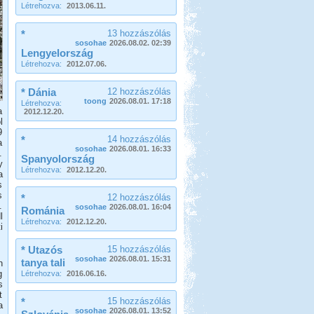
Létrehozva:
2013.06.11.
*
13 hozzászólás
sosohae
2026.08.02. 02:39
Lengyelország
Létrehozva:
2012.07.06.
* Dánia
12 hozzászólás
toong
2026.08.01. 17:18
Létrehozva:
a
2012.12.20.
l
9
*
14 hozzászólás
a
sosohae
2026.08.01. 16:33
.
Spanyolország
y
Létrehozva:
2012.12.20.
a
s
s
*
12 hozzászólás
.
sosohae
2026.08.01. 16:04
Románia
l
Létrehozva:
2012.12.20.
i
* Utazós
15 hozzászólás
sosohae
2026.08.01. 15:31
tanya tali
n
g
Létrehozva:
2016.06.16.
s
t
*
15 hozzászólás
a
sosohae
2026.08.01. 13:52