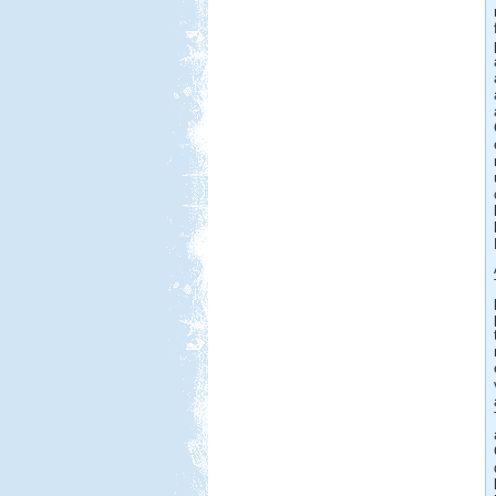
Beküldte:
PSteve
Rengeteg látnivaló van...
Görögország-Albánia-
Montenegró
Beküldte:
PSteve
ismét Görögországban nyaraltunk...
Dél-Tirol útibeszámoló
Beküldte:
Jenci2
Óriási élmény volt...
Miért jó sátorozni?