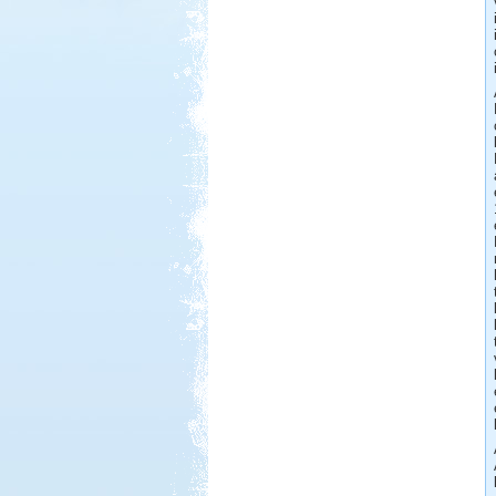
Beküldte:
Karollda
Akinek több ideje van, ne szaladjon
úgy mint mi és hozzon bringát meg
túrabakancsot!
Ha szilveszter, akkor Szicília!
Beküldte:
Jamesz
Ősszel egy átdorbézolt este után..
úgy döntöttünk, hogy.. kulturáltan
töltjük a szilveszter éjszakáját
Dél-Olaszország, Tropea,
Camping Marina del Convento