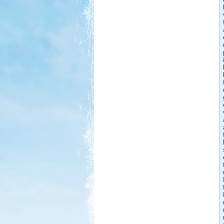
Beküldte:
Nemo25
Evia-ra két hídon lehet áthajtani...
Lengyel körút
Beküldte:
GaborApa
Eredetileg motorozni akartunk, de
ebből is lakóautózás lett.
Őrségi kurta-túra