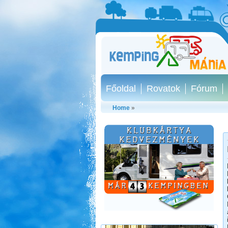
Főoldal
Rovatok
Fórum
Home
»
Toscana. Nagyvárosok.
Beküldte:
Eva54