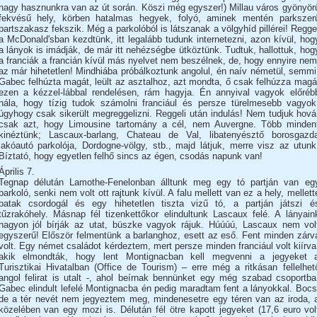
nagy hasznunkra van az út során. Köszi még egyszer!) Millau város gyönyör
fekvésű hely, körben hatalmas hegyek, folyó, aminek mentén parkszer
partszakasz fekszik. Még a parkolóból is látszanak a völgyhíd pillérei! Regge
a McDonald'sban kezdtünk, itt legalább tudunk internetezni, azon kívül, hog
a lányok is imádják, de már itt nehézségbe ütköztünk. Tudtuk, hallottuk, hog
a franciák a francián kívül más nyelvet nem beszélnek, de, hogy ennyire nem
az már hihetetlen! Mindhiába próbálkoztunk angolul, én naív németül, semmi
Gabec felhúzta magát, leült az asztalhoz, azt mondta, ő csak felhúzza magá
ezen a kézzel-lábbal rendelésen, rám hagyja. Én annyival vagyok előréb
nála, hogy tízig tudok számolni franciául és persze türelmesebb vagyok
úgyhogy csak sikerült megreggelizni. Reggeli után indulás! Nem tudjuk hová
csak azt, hogy Limousine tartomány a cél, nem Auvergne. Több minden
kinéztünk; Lascaux-barlang, Chateau de Val, libatenyésztő borosgazd
lakóautó parkolója, Dordogne-völgy, stb., majd látjuk, merre visz az utunk
Bíztató, hogy egyetlen felhő sincs az égen, csodás napunk van!
Április 7.
Tegnap délután Lamothe-Fenelonban álltunk meg egy tó partján van eg
parkoló, senki nem volt ott rajtunk kívül. A falu mellett van ez a hely, mellett
patak csordogál és egy hihetetlen tiszta vizű tó, a partján játszi é
tűzrakóhely. Másnap fél tizenkettőkor elindultunk Lascaux felé. A lányain
nagyon jól bírják az utat, büszke vagyok rájuk. Húúúú, Lascaux nem vol
egyszerű! Először felmentünk a barlanghoz, esett az eső. Fent minden zárv
volt. Egy német családot kérdeztem, mert persze minden franciául volt kiírva
akik elmondták, hogy lent Montignacban kell megvenni a jegyeket 
Turisztikai Hivatalban (Office de Tourism) – erre még a ritkásan fellelhet
angol felirat is utalt -, ahol beírnak bennünket egy még szabad csoportba
Gabec elindult lefelé Montignacba én pedig maradtam fent a lányokkal. Bocs
de a tér nevét nem jegyeztem meg, mindenesetre egy téren van az iroda, 
közelében van egy mozi is. Délután fél ötre kapott jegyeket (17,6 euro vol