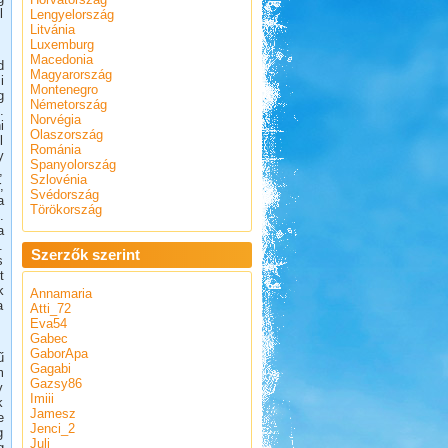
l
Lengyelország
Litvánia
Luxemburg
Macedonia
d
Magyarország
i
Montenegro
g
Németország
.
Norvégia
i
Olaszország
l
Románia
y
Spanyolország
,
Szlovénia
,
Svédország
a
Törökország
.
a
.
Szerzők szerint
s
t
k
Annamaria
a
Atti_72
Eva54
Gabec
GaborApa
ű
Gagabi
m
Gazsy86
y
Imiii
k
Jamesz
e
Jenci_2
g
Juli
g