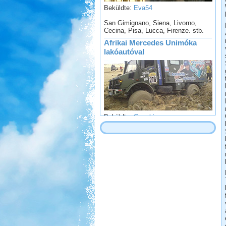
San Gimignano, Siena, Livorno,
Cecina, Pisa, Lucca, Firenze. stb.
Afrikai Mercedes Unimóka
lakóautóval
Beküldte:
Gagabi
Életem legnagyobb autós kalandja
volt...
Marokkóban jártunk
Beküldte:
Okrauss
lakóautóval bejártuk Marokkót...
Evia-Athen 2014