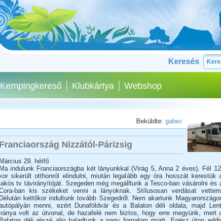
Keresés
Kempingkereső
Klubkártya
Webshop
Beküldte:
gabec
Franciaország Nizzától-Párizsig
Március 29. hétfő
Ma indulunk Franciaországba két lányunkkal (Virág 5, Anna 2 éves). Fél 12
kor sikerült otthonról elindulni, miután legalább egy óra hosszát kerestük 
lakós tv távirányítóját. Szegeden még megálltunk a Tesco-ban vásárolni és 
Cora-ban kis székeket venni a lányoknak. Stílusosan verdásat vettem
Délután kettőkor indultunk tovább Szegedről. Nem akartunk Magyarországo
autópályán menni, ezért Dunaföldvár és a Balaton déli oldala, majd Lent
iránya volt az útvonal, de hazafelé nem biztos, hogy erre megyünk, mert 
Balaton déli részé alig haladtunk a nagy forgalom miatt. Egész úton eddi