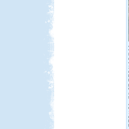
tettünk meg...
Vértes, Várgesztesi tisztás
Beküldte:
GaborApa
Egy erdei vadkempingezős,
biciklitúrázós hétvége...
Tiszapüspöki Tisza-part
Beküldte:
PSteve
elég nomád ...
Szlovén-Olasz-Francia-
Spanyol Nagy körút