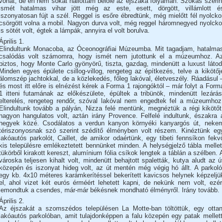
vonat, de én nem sokat hallottam belőle az éjszaka folyamán. Szokás szerin
ismét hatalmas vihar jött még az este, esett, dörgött, villámlott é
iszonyatosan fújt a szél. Reggel is esőre ébredtünk, még mielőtt fél nyolcko
csörgött volna a mobil. Nagyon durva volt, még reggel háromnegyed nyolcko
is sötét volt, égtek a lámpák, annyira el volt borulva.
Április 1.
Elindultunk Monacoba, az Óceonográfiai Múzeumba. Mit tagadjam, hatalma
csalódás volt számomra, hogy ismét nem jutottunk el a múzeumhoz. A
biztos, hogy Monte Carlo gyönyörű, tiszta, gazdag, mindenütt a luxust látod
Minden egyes épülete csillog-villog, rengeteg az építkezés, telve a kikötőj
álomszép jachtokkal, de a közlekedés, főleg lakóval, életveszély. Ráadásul 
és most itt előre is elnézést kérek a Forma 1 rajongóktól – már folyt a Form
1 itteni futamának az előkészülete, épültek a tribünök, mindenütt lezárás
elterelés, rengeteg rendőr, szóval lakóval nem engedtek fel a múzeumhoz
Elindultunk tovább a pályán, Nizza felé mentünk, megnéztük a régi kikötőt
nagyon hangulatos volt, aztán irány Provence. Felfelé indultunk, északra 
hegyek közé. Csodálatos a verdun kanyon környéki kanyargós út, neke
tériszonyosnak szó szerint szédítő élményben volt részem. Kinéztünk eg
lakóautós parkolót, Caillet, de amikor odaértünk, egy tibeti fennsíkon fekv
kis településre emlékeztetett bennünket minden. A helységjelző tábla mellet
tükörből kirakott kereszt, alumínium fólia csíkok lengtek a táblán a szélben. 
városka teljesen kihalt volt, mindenütt behajtott spaletták, kutya aludt az ú
közepén és iszonyat hideg volt, az út mentén még végig hó állt. A parkoló
egy kb. 4x10 méteres karámkerítéssel bekerített kavicsos helynek képzeljü
el, ahol vizet két eurós érméért lehetett kapni, de nekünk nem volt, ezér
lemondtuk a csendes, már-már békésnek mondható élményről. Irány tovább.
Április 2.
Az éjszakát a szomszédos településen La Motte-ban töltöttük, egy ottan
lakóautós parkolóban, amit tulajdonképpen a falu közepén egy patak mellett