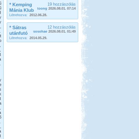
ű
* Kemping
19 hozzászólás
ű
toong
2026.08.01. 07:14
Mánia Klub
l
Létrehozva:
2012.06.28.
y
y
,
* Sátras
12 hozzászólás
.
sosohae
2026.08.01. 01:49
utánfutó
t
Létrehozva:
2014.05.29.
b
,
,
t
a
.
y
e
s
k
t
a
,
a
ő
.
,
a
t