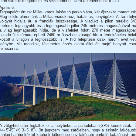
után sikerült megfordulni és visszamenni. Nem a kedvencünk a falu.
Április 6.
Tegnapelőtt értünk Millau város lakóautó parkolójába, két éjszakát maradtunk
Még előtte elmentünk a Millau viadukthoz, hatalmas, lenyűgöző. A Tarn-foly
völgyét hidalja át, a franciák büszkesége. A viadukt a pilon tetejéig 34
méteres legnagyobb és a legmagasabb pillér 245 méteres magasságával m
a világ legmagasabb hídja, de a vízfelület fölött 270 méter magasságba
haladó út számára épített 2460 m összhosszúságú híd a ferdekábeles hida
között a világon a leghosszabb is. A híd felépítése csak három évet vet
igénybe. Mit mondjak, félelmetes érzés alatta állni és majd’ hanyatt esv
felnézni rá.
A völgyhíd után foglaltuk el a helyünket a parkolóban (GPS koordináták: 
44◦5’45” /K 3◦5’ 8”). (Itt jegyzem meg zárójelben, hogy a szintén lakóautó
makói barátunkéktól kaptunk kölcsönbe egy lakóautó parkoló katalógust, am