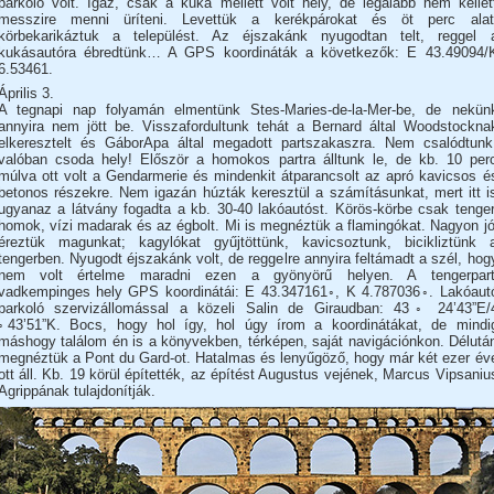
parkoló volt. Igaz, csak a kuka mellett volt hely, de legalább nem kellet
messzire menni üríteni. Levettük a kerékpárokat és öt perc alat
körbekarikáztuk a települést. Az éjszakánk nyugodtan telt, reggel 
kukásautóra ébredtünk… A GPS koordináták a következők: E 43.49094/
6.53461.
Április 3.
A tegnapi nap folyamán elmentünk Stes-Maries-de-la-Mer-be, de nekün
annyira nem jött be. Visszafordultunk tehát a Bernard által Woodstockna
elkeresztelt és GáborApa által megadott partszakaszra. Nem csalódtunk
valóban csoda hely! Először a homokos partra álltunk le, de kb. 10 per
múlva ott volt a Gendarmerie és mindenkit átparancsolt az apró kavicsos é
betonos részekre. Nem igazán húzták keresztül a számításunkat, mert itt i
ugyanaz a látvány fogadta a kb. 30-40 lakóautóst. Körös-körbe csak tenger
homok, vízi madarak és az égbolt. Mi is megnéztük a flamingókat. Nagyon jó
éreztük magunkat; kagylókat gyűjtöttünk, kavicsoztunk, bicikliztünk 
tengerben. Nyugodt éjszakánk volt, de reggelre annyira feltámadt a szél, hog
nem volt értelme maradni ezen a gyönyörű helyen. A tengerpart
vadkempinges hely GPS koordinátái: E 43.347161◦, K 4.787036◦. Lakóaut
parkoló szervizállomással a közeli Salin de Giraudban: 43◦ 24’43”E/
◦43’51”K. Bocs, hogy hol így, hol úgy írom a koordinátákat, de mindi
máshogy találom én is a könyvekben, térképen, saját navigációnkon. Délutá
megnéztük a Pont du Gard-ot. Hatalmas és lenyűgöző, hogy már két ezer év
ott áll. Kb. 19 körül építették, az építést Augustus vejének, Marcus Vipsaniu
Agrippának tulajdonítják.