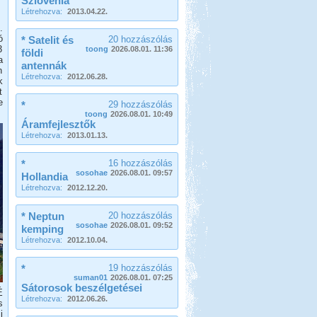
Szlovénia
Létrehozva:
2013.04.22.
.
ó
* Satelit és
20 hozzászólás
3
toong
2026.08.01. 11:36
földi
a
antennák
n
Létrehozva:
2012.06.28.
k
t
e
*
29 hozzászólás
toong
2026.08.01. 10:49
Áramfejlesztők
Létrehozva:
2013.01.13.
*
16 hozzászólás
sosohae
2026.08.01. 09:57
Hollandia
Létrehozva:
2012.12.20.
* Neptun
20 hozzászólás
sosohae
2026.08.01. 09:52
kemping
Létrehozva:
2012.10.04.
*
19 hozzászólás
suman01
2026.08.01. 07:25
Sátorosok beszélgetései
É
Létrehozva:
2012.06.26.
s
i