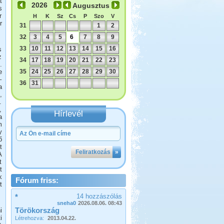
t
Augusztus
s
r
H
K
Sz
Cs
P
Szo
V
r
31
1
2
32
3
4
5
6
7
8
9
33
10
11
12
13
14
15
16
s
z
34
17
18
19
20
21
22
23
.
e
35
24
25
26
27
28
29
30
–
36
31
a
,
.
,
Hírlevél
a
m
y
ő
t
Feliratkozás
»
A
t
t
k
Fórum friss:
t
*
14 hozzászólás
sneha0
2026.08.06. 08:43
Törökország
i
i
Létrehozva:
2013.04.22.