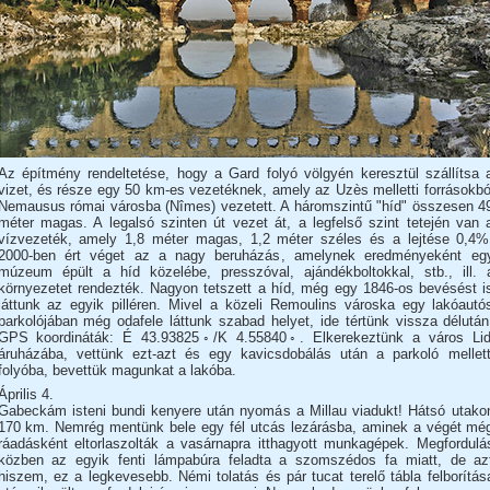
Az építmény rendeltetése, hogy a Gard folyó völgyén keresztül szállítsa 
vizet, és része egy 50 km-es vezetéknek, amely az Uzès melletti forrásokbó
Nemausus római városba (Nîmes) vezetett. A háromszintű "híd" összesen 4
méter magas. A legalsó szinten út vezet át, a legfelső szint tetején van 
vízvezeték, amely 1,8 méter magas, 1,2 méter széles és a lejtése 0,4%
2000-ben ért véget az a nagy beruházás, amelynek eredményeként eg
múzeum épült a híd közelébe, presszóval, ajándékboltokkal, stb., ill. 
környezetet rendezték. Nagyon tetszett a híd, még egy 1846-os bevésést i
láttunk az egyik pilléren. Mivel a közeli Remoulins városka egy lakóautó
parkolójában még odafele láttunk szabad helyet, ide tértünk vissza délután
GPS koordináták: É 43.93825◦/K 4.55840◦. Elkerekeztünk a város Lid
áruházába, vettünk ezt-azt és egy kavicsdobálás után a parkoló mellett
folyóba, bevettük magunkat a lakóba.
Április 4.
Gabeckám isteni bundi kenyere után nyomás a Millau viadukt! Hátsó utako
170 km. Nemrég mentünk bele egy fél utcás lezárásba, aminek a végét mé
ráadásként eltorlaszolták a vasárnapra itthagyott munkagépek. Megfordulá
közben az egyik fenti lámpabúra feladta a szomszédos fa miatt, de az
hiszem, ez a legkevesebb. Némi tolatás és pár tucat terelő tábla felborítás