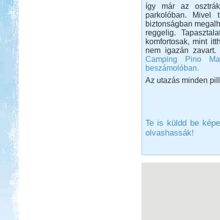
így már az osztrák
Franciaországba.
parkolóban. Mivel t
Őrségi kurta-túra
biztonságban megalha
reggelig. Tapasztal
komfortosak, mint i
nem igazán zavart.
Camping Pino Ma
beszámolóban.
Az utazás minden pill
Beküldte:
Karollda
Akinek több ideje van, ne szaladjon
úgy mint mi és hozzon bringát meg
túrabakancsot!
Te is küldd be képe
Miért jó sátorozni?
olvashassák!
Miért jó sátorozni? 8 indok a
sátorozás mellett.
Luxemburg