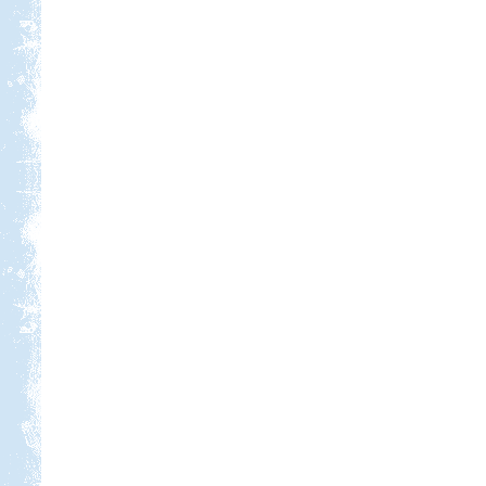
Beküldte:
Eva54
San Gimignano, Siena, Livorno,
Cecina, Pisa, Lucca, Firenze. stb.
Hollandia-Dánia,
Németországon keresztül
Beküldte:
Wobi
Összesen 3 hét alatt kb. 5.000 km-t
tettünk meg...
Görögország-Albánia-
Montenegró