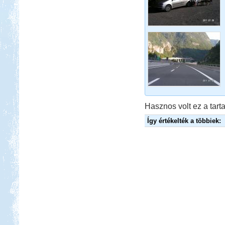
Beküldte:
naroli74
ismét lakókocsival indultunk útnak...
Afrikai Mercedes Unimóka
lakóautóval
Hasznos volt ez a tarta
Így értékelték a többiek:
Beküldte:
Gagabi
Életem legnagyobb autós kalandja
volt...
Toscana. Nagyvárosok.