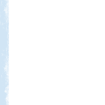
Beküldte:
PSteve
ismét Görögországban nyaraltunk...
Kilenc hét lakóautóval
Norvégiában
Beküldte:
Okrauss
A bejárt területen szinte minden
nevezetességet meglátogattunk....
Evia-Athen 2014
Beküldte:
Nemo25
Evia-ra két hídon lehet áthajtani...
Görögország, Kréta,
Kissamos