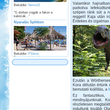
Beküldte:
Nemo25
Valamikor hajnalban
parkolva lefeküdtü
"G dúrban zúgják a fákon a
kabócák..."
szépen ránk süt a na
reggeli! Kaja után ir
Nyaralás Splitben
Érdekes és izgalmas k
Beküldte:
PSteve
Rengeteg látnivaló van...
Franciaország Nizzától-
Párizsig
Ezután a Wörthersee 
Kora délután értünk o
bemutató kiállítás, a
Beküldte:
Gabec
Ez fantasztikus,
mindnyájunknak. Ko
Nagyon örülök, hogy nem
részletesen megtalál
autópályán mentünk, mert így
indultunk tovább Ola
sokkal jobban beleláttunk az igazi