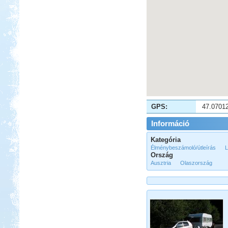
Beküldte:
Wobi
Jó 30 évet kellet várnunk, hogy újból
eljussunk ide.
Francia körút
GPS:
47.0701
Információ
Kategória
Élménybeszámoló/útleírás
L
Beküldte:
Karollda
Ország
Ausztria
Olaszország
Lakóautóval Svájcon át
Franciaországba
Olaszországba, ausztriai
megállókkal