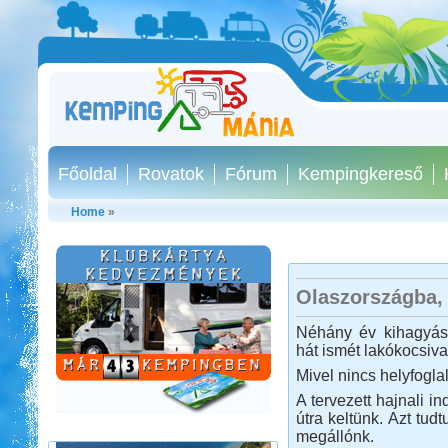
Főoldal
Rovatok
Fórum
Kempingkereső
Home
»
Olaszországba, 
Peloponnészosz
Néhány év kihagyás 
hát ismét lakókocsiva
Mivel nincs helyfogl
A tervezett hajnali in
útra keltünk. Azt tud
megállónk.