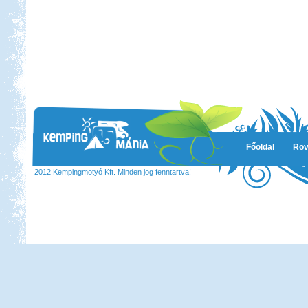
Beküldte:
mia
A bő két hétre tervezett
nyaralásunkból pár napot sátorban
töltöttünk el
Hollandia, nem csak
Főoldal
Rov
Amsterdam
2012 Kempingmotyó Kft. Minden jog fenntartva!
Beküldte:
Karollda
Gyors, de tartalmas út volt...
Dél-Tirol útibeszámoló