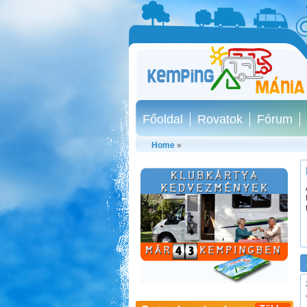
Főoldal
Rovatok
Fórum
Home
»
Neptun kikötő és kemping -
Tisza-tó