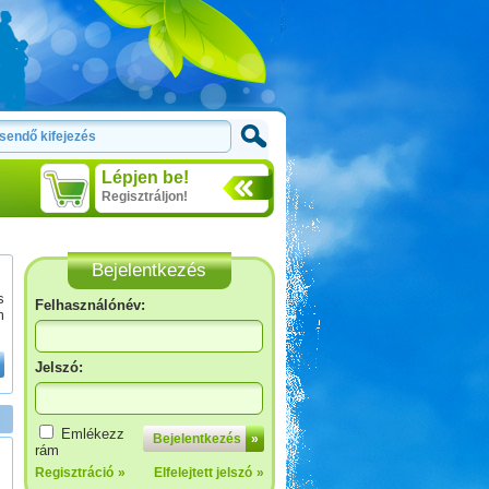
Lépjen be!
Regisztráljon!
Bejelentkezés
s
Felhasználónév:
m
Jelszó:
Emlékezz
Bejelentkezés
»
rám
Regisztráció
»
Elfelejtett jelszó
»