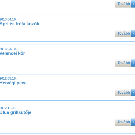
Tovább
»
2013.04.16.
Áprilisi tréfálkozók
Tovább
»
2013.03.10.
Velencei kör
Tovább
»
2012.08.18.
Hétvégi peca
Tovább
»
2012.11.05.
Blue grillsütője
Tovább
»