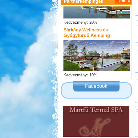
Partnerkempingek
Több »
Kedvezmény: 20%
Sárkány Wellness és
Gyógyfürdő Kemping
Kedvezmény: 10%
Strand-Holiday Balatonakali
Facebook
Kedvezmény: 10%
Ipolykapu Kemping