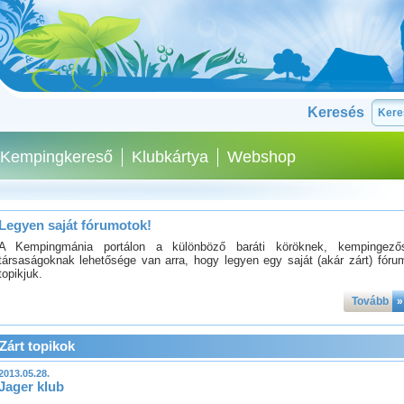
Keresés
Kempingkereső
Klubkártya
Webshop
Legyen saját fórumotok!
A Kempingmánia portálon a különböző baráti köröknek, kempingező
társaságoknak lehetősége van arra, hogy legyen egy saját (akár zárt) fóru
topikjuk.
Tovább
»
Zárt topikok
2013.05.28.
Jager klub