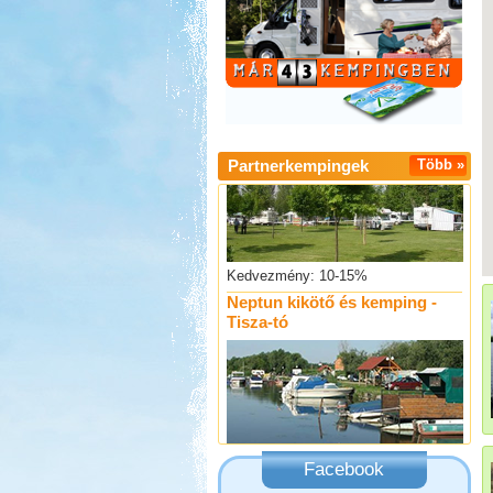
Kedvezmény: 10%
Thermál- és Strandfürdő
Kemping, Kiskőrös
Partnerkempingek
Több »
Kedvezmény: 10-15%
Neptun kikötő és kemping -
Tisza-tó
Kedvezmény: 20%
Aqua Land
Facebook