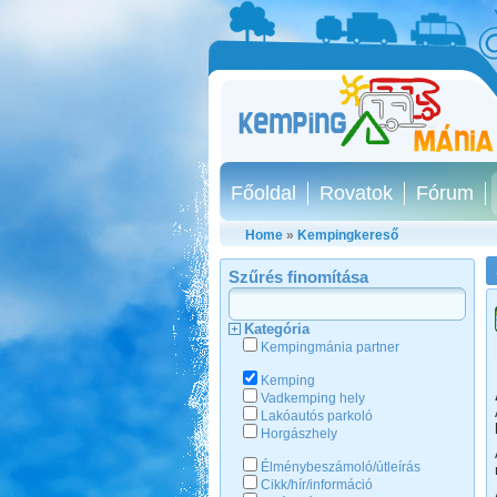
Főoldal
Rovatok
Fórum
Home
»
Kempingkereső
Szűrés finomítása
Kategória
Kempingmánia partner
Kemping
Vadkemping hely
Lakóautós parkoló
Horgászhely
Élménybeszámoló/útleírás
Cikk/hír/információ