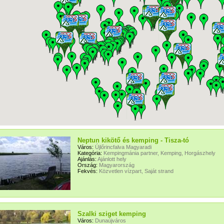
Neptun kikötő és kemping - Tisza-tó
Város:
Újlőrincfalva Magyaradi
Kategória:
Kempingmánia partner, Kemping, Horgászhely
Ajánlás:
Ajánlott hely
Ország:
Magyarország
Fekvés:
Közvetlen vízpart, Saját strand
Szalki sziget kemping
Város:
Dunaújváros