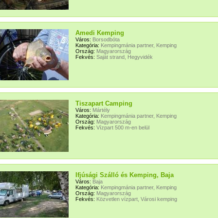
Amedi Kemping
Város:
Borsodbóta
Kategória:
Kempingmánia partner, Kemping
Ország:
Magyarország
Fekvés:
Saját strand, Hegyvidék
Tiszapart Camping
Város:
Mártély
Kategória:
Kempingmánia partner, Kemping
Ország:
Magyarország
Fekvés:
Vízpart 500 m-en belül
Ifjúsági Szálló és Kemping, Baja
Város:
Baja
Kategória:
Kempingmánia partner, Kemping
Ország:
Magyarország
Fekvés:
Közvetlen vízpart, Városi kemping