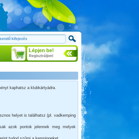
Lépjen be!
Regisztráljon!
ényt kaphatsz a klubkártyádra.
nos helyet is találhatsz (pl. vadkemping
csak azok pontok jelennek meg melyek
zerint tudod szűrni a kempingeket.