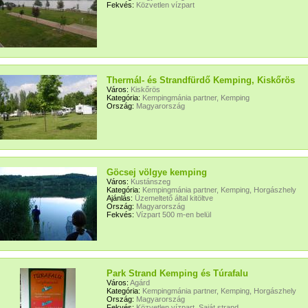
Fekvés:
Közvetlen vízpart
Thermál- és Strandfürdő Kemping, Kiskőrös
Város:
Kiskőrös
Kategória:
Kempingmánia partner, Kemping
Ország:
Magyarország
Göcsej völgye kemping
Város:
Kustánszeg
Kategória:
Kempingmánia partner, Kemping, Horgászhely
Ajánlás:
Üzemeltető által kitöltve
Ország:
Magyarország
Fekvés:
Vízpart 500 m-en belül
Park Strand Kemping és Túrafalu
Város:
Agárd
Kategória:
Kempingmánia partner, Kemping, Horgászhely
Ország:
Magyarország
Fekvés:
Közvetlen vízpart, Saját strand