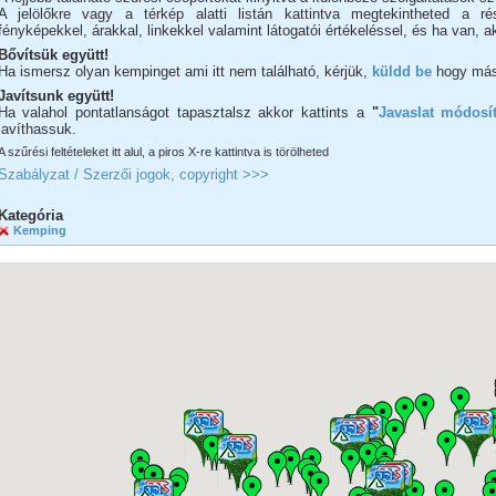
A jelölőkre vagy a térkép alatti listán kattintva megtekintheted a ré
fényképekkel, árakkal, linkekkel valamint látogatói értékeléssel, és ha van
Bővítsük együtt!
Ha ismersz olyan kempinget ami itt nem található, kérjük,
küldd be
hogy más
Javítsunk együtt!
Ha valahol pontatlanságot tapasztalsz akkor kattints a
"
Javaslat módosí
javíthassuk.
A szűrési feltételeket itt alul, a piros X-re kattintva is törölheted
Szabályzat / Szerzői jogok, copyright >>>
Kategória
Kemping