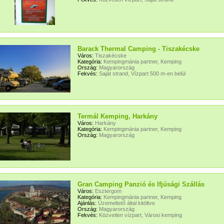
Barack Thermal Camping - Tiszakécske
Város:
Tiszakécske
Kategória:
Kempingmánia partner, Kemping
Ország:
Magyarország
Fekvés:
Saját strand, Vízpart 500 m-en belül
Termál Kemping, Harkány
Város:
Harkány
Kategória:
Kempingmánia partner, Kemping
Ország:
Magyarország
Gran Camping Panzió és Ifjúsági Szállás
Város:
Esztergom
Kategória:
Kempingmánia partner, Kemping
Ajánlás:
Üzemeltető által kitöltve
Ország:
Magyarország
Fekvés:
Közvetlen vízpart, Városi kemping