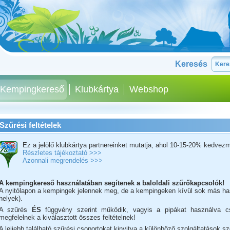
Keresés
Kempingkereső
Klubkártya
Webshop
Szűrési feltételek
Ez a jelölő
klubkártya partnereinket mutatja, ahol 10-15-20% kedvezm
Részletes tájékoztató >>>
Azonnali megrendelés >>>
A kempingkereső használatában segítenek a baloldali szűrőkapcsolók!
A nyitólapon a kempingek jelennek meg, de a kempingeken kívül sok más hasz
helyek).
A szűrés
ÉS
függvény szerint működik, vagyis a pipákat használva 
megfelelnek a kiválasztott összes feltételnek!
A lejjebb található szűrési csoportokat kinyitva a különböző szolgáltatások s