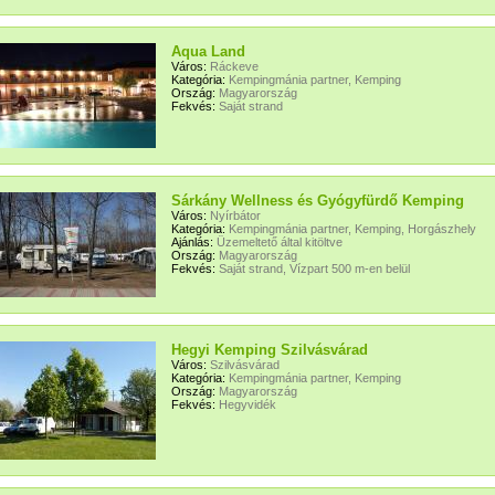
Aqua Land
Város:
Ráckeve
Kategória:
Kempingmánia partner, Kemping
Ország:
Magyarország
Fekvés:
Saját strand
Sárkány Wellness és Gyógyfürdő Kemping
Város:
Nyírbátor
Kategória:
Kempingmánia partner, Kemping, Horgászhely
Ajánlás:
Üzemeltető által kitöltve
Ország:
Magyarország
Fekvés:
Saját strand, Vízpart 500 m-en belül
Hegyi Kemping Szilvásvárad
Város:
Szilvásvárad
Kategória:
Kempingmánia partner, Kemping
Ország:
Magyarország
Fekvés:
Hegyvidék