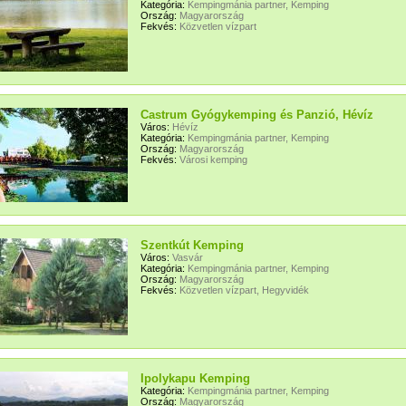
Kategória:
Kempingmánia partner, Kemping
Ország:
Magyarország
Fekvés:
Közvetlen vízpart
Castrum Gyógykemping és Panzió, Hévíz
Város:
Hévíz
Kategória:
Kempingmánia partner, Kemping
Ország:
Magyarország
Fekvés:
Városi kemping
Szentkút Kemping
Város:
Vasvár
Kategória:
Kempingmánia partner, Kemping
Ország:
Magyarország
Fekvés:
Közvetlen vízpart, Hegyvidék
Ipolykapu Kemping
Kategória:
Kempingmánia partner, Kemping
Ország:
Magyarország