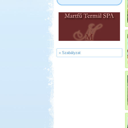
Kedvezmény: 10%
Park Strand Kemping és
Túrafalu
» Szabályzat
Kedvezmény: 20%
Strand-Holiday Balatonakali
Kedvezmény: 10%
Ipolykapu Kemping