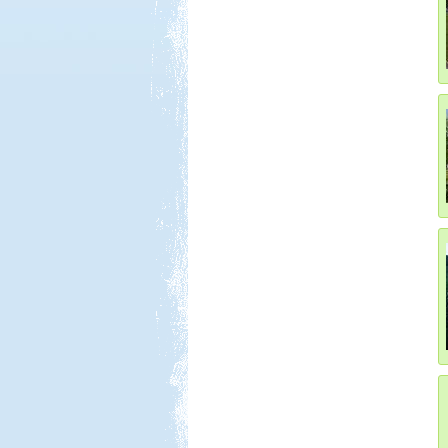
Kedvezmény: 15%
Castrum Gyógykemping és
Panzió, Hévíz
Kedvezmény: 20%