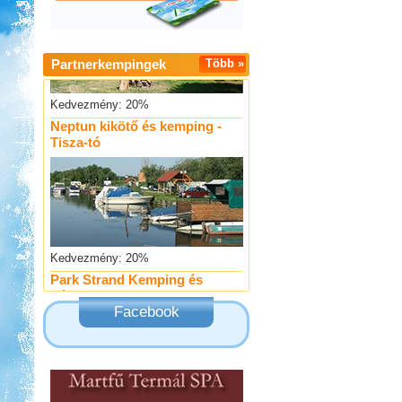
Partnerkempingek
Több »
Kedvezmény: 20%
Neptun kikötő és kemping -
Tisza-tó
Kedvezmény: 20%
Park Strand Kemping és
Túrafalu
Facebook
Kedvezmény: 20%