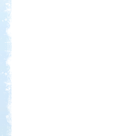
Kedvezmény: 15%
Sárkány Wellness és
Gyógyfürdő Kemping
Kedvezmény: 10%
Castrum Gyógykemping és
Panzió, Hévíz
Kedvezmény: 20%
Strand-Holiday Balatonakali