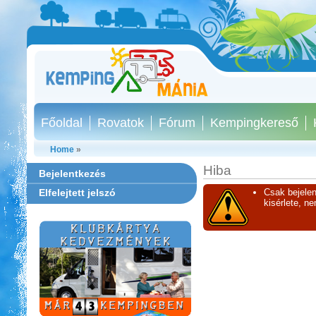
Főoldal
Rovatok
Fórum
Kempingkereső
Home
»
Hiba
Bejelentkezés
Elfelejtett jelszó
Csak bejelen
kisérlete, n
Szentkút Kemping