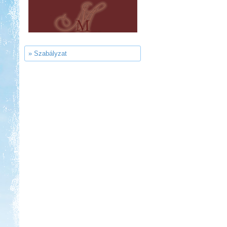
Thermál- és Strandfürdő
Kemping, Kiskőrös
» Szabályzat
Kedvezmény: 10-15%
Aqua Land
Kedvezmény: 10%
Ipolykapu Kemping