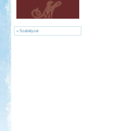
Kedvezmény: 10-15%
Ipolykapu Kemping
» Szabályzat
Kedvezmény: 15%
Aqua Land
Kedvezmény: 10%
Szentkút Kemping