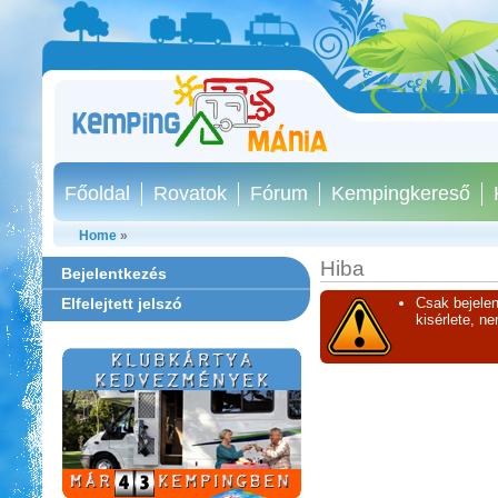
Főoldal
Rovatok
Fórum
Kempingkereső
Home
»
Hiba
Bejelentkezés
Elfelejtett jelszó
Csak bejelen
kisérlete, n
Park Strand Kemping és
Túrafalu