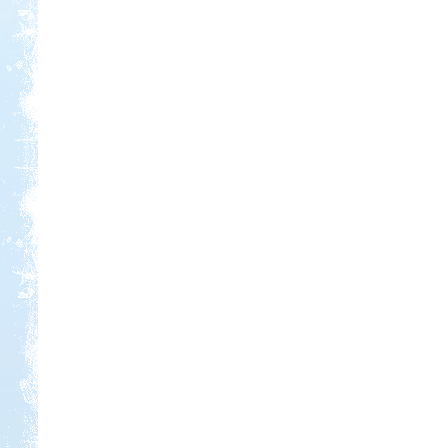
Kedvezmény: 20%
Strand-Holiday Balatonakali
Kedvezmény: 10%
Neptun kikötő és kemping -
Tisza-tó
Kedvezmény: 20%
Castrum Gyógykemping és
Panzió, Hévíz