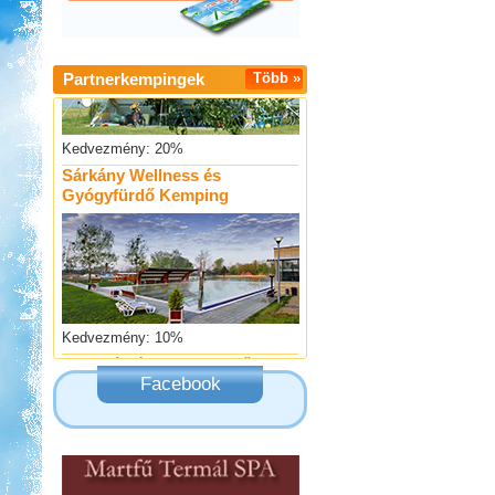
Partnerkempingek
Több »
Kedvezmény: 20%
Sárkány Wellness és
Gyógyfürdő Kemping
Kedvezmény: 10%
Thermál- és Strandfürdő
Kemping, Kiskőrös
Facebook