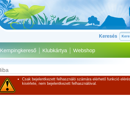
Keresés
Kempingkereső
Klubkártya
Webshop
iba
Csak bejelentkezett felhasználó számára elérhető funkció elérés
kisérlete, nem bejelentkezett felhasználóval.