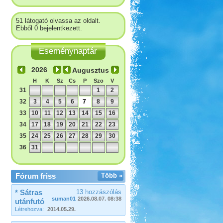
51 látogató olvassa az oldalt.
Ebből 0 bejelentkezett.
Eseménynaptár
Augusztus
H
K
Sz
Cs
P
Szo
V
31
1
2
32
3
4
5
6
7
8
9
33
10
11
12
13
14
15
16
34
17
18
19
20
21
22
23
35
24
25
26
27
28
29
30
36
31
Fórum friss
Több »
* Sátras
13 hozzászólás
suman01
2026.08.07. 08:38
utánfutó
Létrehozva:
2014.05.29.