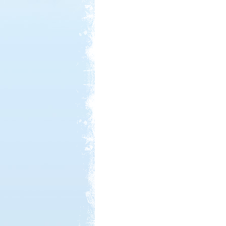
Kedvezmény: 20%
Castrum Gyógykemping és
Panzió, Hévíz
Kedvezmény: 20%
Strand-Holiday Balatonakali
Kedvezmény: 10%
Neptun kikötő és kemping -
Tisza-tó