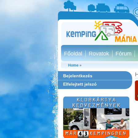
Főoldal
Rovatok
Fórum
Home
»
H
Bejelentkezés
Elfelejtett jelszó
Szentkút Kemping