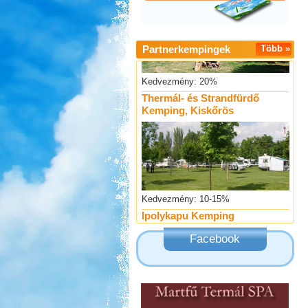
Partnerkempingek
Több »
Kedvezmény: 20%
Thermál- és Strandfürdő
Kemping, Kiskőrös
Kedvezmény: 10-15%
Ipolykapu Kemping
Facebook
Kedvezmény: 15%
Sárkány Wellness és