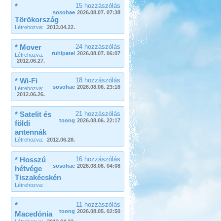
*
15 hozzászólás
sosohae
2026.08.07. 07:38
Törökország
Létrehozva:
2013.04.22.
* Mover
24 hozzászólás
ruhipatel
2026.08.07. 06:07
Létrehozva:
2012.06.27.
* Wi-Fi
18 hozzászólás
sosohae
2026.08.06. 23:16
Létrehozva:
2012.06.26.
* Satelit és
21 hozzászólás
toong
2026.08.06. 22:17
földi
antennák
Létrehozva:
2012.06.28.
* Hosszú
16 hozzászólás
sosohae
2026.08.06. 04:08
hétvége
Tiszakécskén
Létrehozva:
*
11 hozzászólás
toong
2026.08.05. 02:50
Macedónia