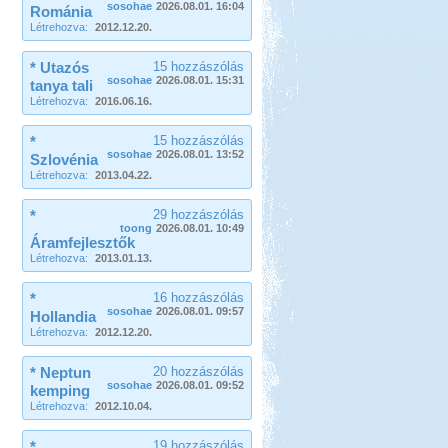
sosohae
2026.08.01. 16:04
Románia
Létrehozva:
2012.12.20.
* Utazós
15 hozzászólás
sosohae
2026.08.01. 15:31
tanya tali
Létrehozva:
2016.06.16.
*
15 hozzászólás
sosohae
2026.08.01. 13:52
Szlovénia
Létrehozva:
2013.04.22.
*
29 hozzászólás
toong
2026.08.01. 10:49
Áramfejlesztők
Létrehozva:
2013.01.13.
*
16 hozzászólás
sosohae
2026.08.01. 09:57
Hollandia
Létrehozva:
2012.12.20.
* Neptun
20 hozzászólás
sosohae
2026.08.01. 09:52
kemping
Létrehozva:
2012.10.04.
*
19 hozzászólás