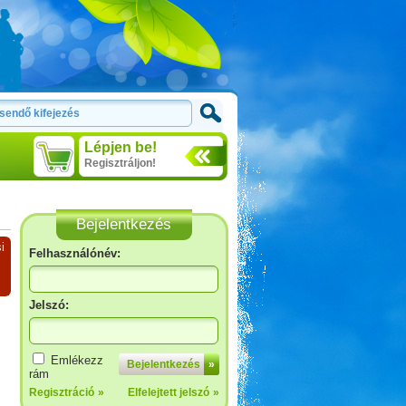
Lépjen be!
Regisztráljon!
Bejelentkezés
i
Felhasználónév:
Jelszó:
Emlékezz
Bejelentkezés
»
rám
Regisztráció
»
Elfelejtett jelszó
»