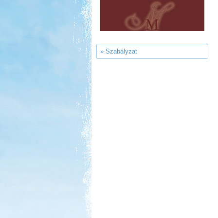
Gyógyfürdő Kemping
» Szabályzat
Kedvezmény: 10%
Aqua Land
Kedvezmény: 10%
Park Strand Kemping és
Túrafalu