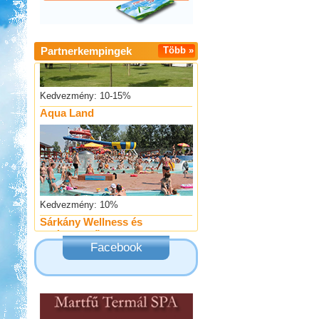
Partnerkempingek
Több »
Kedvezmény: 10-15%
Aqua Land
Kedvezmény: 10%
Sárkány Wellness és
Gyógyfürdő Kemping
Facebook
Kedvezmény: 10%