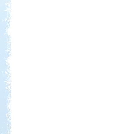
Kedvezmény: 20%
Ipolykapu Kemping
Kedvezmény: 15%
Park Strand Kemping és
Túrafalu
Kedvezmény: 20%
Neptun kikötő és kemping -
Tisza-tó