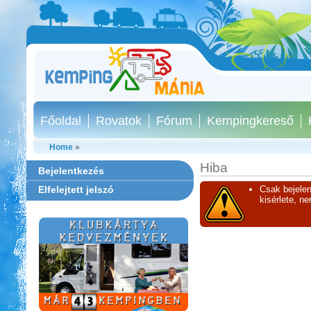
Főoldal
Rovatok
Fórum
Kempingkereső
Home
»
Hiba
Bejelentkezés
Elfelejtett jelszó
Csak bejelen
kisérlete, n
Thermál- és Strandfürdő
Kemping, Kiskőrös