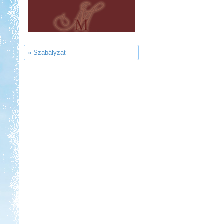
Szentkút Kemping
» Szabályzat
Kedvezmény: 20%
Strand-Holiday Balatonakali
Kedvezmény: 10%
Castrum Gyógykemping és
Panzió, Hévíz