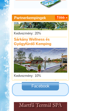
Partnerkempingek
Több »
Kedvezmény: 20%
Sárkány Wellness és
Gyógyfürdő Kemping
Kedvezmény: 10%
Thermál- és Strandfürdő
Kemping, Kiskőrös
Facebook