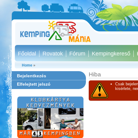
Főoldal
Rovatok
Fórum
Kempingkereső
Home
»
Hiba
Bejelentkezés
Elfelejtett jelszó
Csak bejelen
kisérlete, n
Park Strand Kemping és
Túrafalu