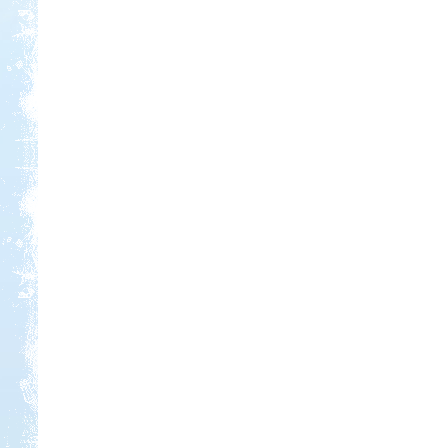
Kedvezmény: 20%
Strand-Holiday Balatonakali
Kedvezmény: 10%
Neptun kikötő és kemping -
Tisza-tó
Kedvezmény: 20%
Castrum Gyógykemping és
Panzió, Hévíz