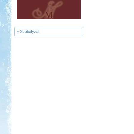
Kedvezmény: 10-15%
Ipolykapu Kemping
» Szabályzat
Kedvezmény: 15%
Aqua Land
Kedvezmény: 10%
Szentkút Kemping