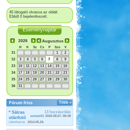
45 látogató olvassa az oldalt.
Ebből 0 bejelentkezett.
Eseménynaptár
Augusztus
H
K
Sz
Cs
P
Szo
V
31
1
2
32
3
4
5
6
7
8
9
33
10
11
12
13
14
15
16
34
17
18
19
20
21
22
23
35
24
25
26
27
28
29
30
36
31
Fórum friss
Több »
* Sátras
13 hozzászólás
suman01
2026.08.07. 08:38
utánfutó
Létrehozva:
2014.05.29.