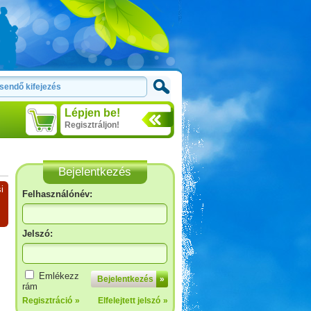
Lépjen be!
Regisztráljon!
Bejelentkezés
i
Felhasználónév:
Jelszó:
Emlékezz
Bejelentkezés
»
rám
Regisztráció
»
Elfelejtett jelszó
»