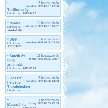
*
15 hozzászólás
sosohae
2026.08.07. 07:38
Törökország
Létrehozva:
2013.04.22.
* Mover
24 hozzászólás
ruhipatel
2026.08.07. 06:07
Létrehozva:
2012.06.27.
* Wi-Fi
18 hozzászólás
sosohae
2026.08.06. 23:16
Létrehozva:
2012.06.26.
* Satelit és
21 hozzászólás
toong
2026.08.06. 22:17
földi
antennák
Létrehozva:
2012.06.28.
* Hosszú
16 hozzászólás
sosohae
2026.08.06. 04:08
hétvége
Tiszakécskén
Létrehozva:
*
11 hozzászólás
toong
2026.08.05. 02:50
Macedónia