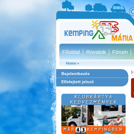
Főoldal
Rovatok
Fórum
Home
»
H
Bejelentkezés
Elfelejtett jelszó
Szentkút Kemping