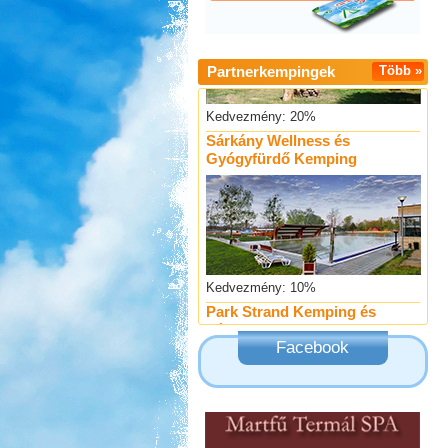
Partnerkempingek
Több »
Kedvezmény: 20%
Sárkány Wellness és
Gyógyfürdő Kemping
Kedvezmény: 10%
Park Strand Kemping és
Túrafalu
Facebook
Kedvezmény: 20%