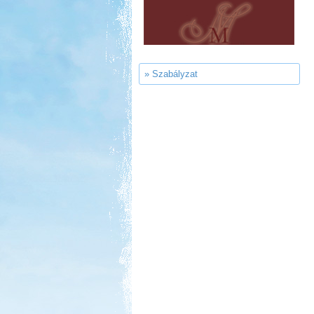
Ipolykapu Kemping
» Szabályzat
Kedvezmény: 15%
Thermál- és Strandfürdő
Kemping, Kiskőrös
Kedvezmény: 10-15%
Castrum Gyógykemping és
Panzió, Hévíz