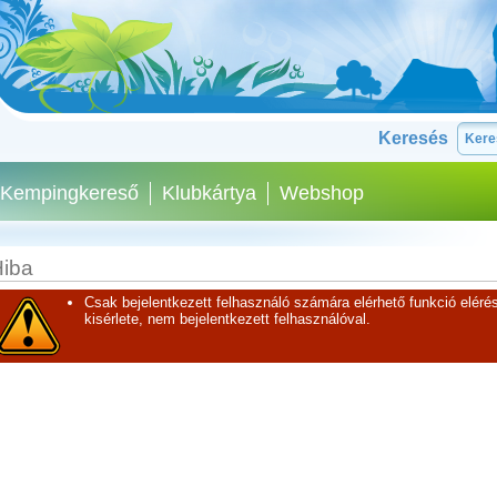
Keresés
Kempingkereső
Klubkártya
Webshop
iba
Csak bejelentkezett felhasználó számára elérhető funkció elérés
kisérlete, nem bejelentkezett felhasználóval.