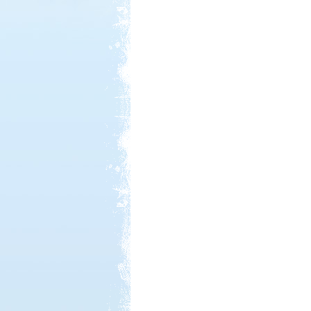
Kedvezmény: 20%
Strand-Holiday Balatonakali
Kedvezmény: 10%
Aqua Land
Kedvezmény: 10%
Neptun kikötő és kemping -
Tisza-tó