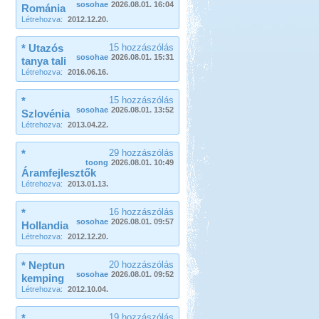
sosohae
2026.08.01. 16:04
Románia
Létrehozva:
2012.12.20.
* Utazós
15 hozzászólás
sosohae
2026.08.01. 15:31
tanya tali
Létrehozva:
2016.06.16.
*
15 hozzászólás
sosohae
2026.08.01. 13:52
Szlovénia
Létrehozva:
2013.04.22.
*
29 hozzászólás
toong
2026.08.01. 10:49
Áramfejlesztők
Létrehozva:
2013.01.13.
*
16 hozzászólás
sosohae
2026.08.01. 09:57
Hollandia
Létrehozva:
2012.12.20.
* Neptun
20 hozzászólás
sosohae
2026.08.01. 09:52
kemping
Létrehozva:
2012.10.04.
*
19 hozzászólás