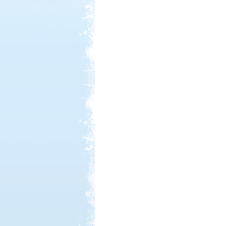
Kedvezmény: 10%
Thermál- és Strandfürdő
Kemping, Kiskőrös
Kedvezmény: 10-15%
Sárkány Wellness és
Gyógyfürdő Kemping
Kedvezmény: 10%
Ipolykapu Kemping