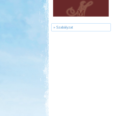
Castrum Gyógykemping és
Panzió, Hévíz
» Szabályzat
Kedvezmény: 20%
Strand-Holiday Balatonakali
Kedvezmény: 10%
Aqua Land