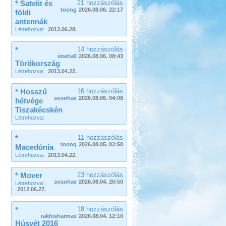
* Satelit és
21 hozzászólás
toong
2026.08.06. 22:17
földi
antennák
Létrehozva:
2012.06.28.
*
14 hozzászólás
sneha0
2026.08.06. 08:43
Törökország
Létrehozva:
2013.04.22.
* Hosszú
16 hozzászólás
sosohae
2026.08.06. 04:08
hétvége
Tiszakécskén
Létrehozva:
*
11 hozzászólás
toong
2026.08.05. 02:50
Macedónia
Létrehozva:
2013.04.22.
* Mover
23 hozzászólás
sosohae
2026.08.04. 20:50
Létrehozva:
2012.06.27.
*
18 hozzászólás
rakhisharmax
2026.08.04. 12:10
Húsvét 2016