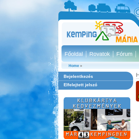
Főoldal
Rovatok
Fórum
Home
»
H
Bejelentkezés
Elfelejtett jelszó
Park Strand Kemping és
Túrafalu