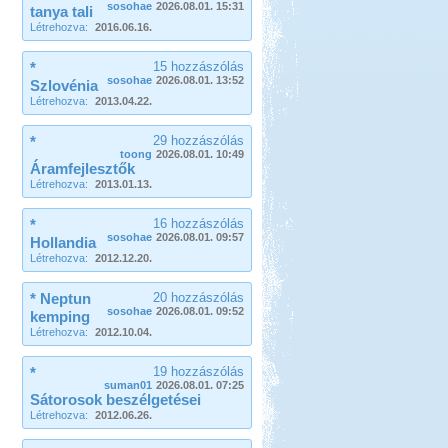
sosohae
2026.08.01. 15:31
tanya tali
Létrehozva:
2016.06.16.
*
15 hozzászólás
sosohae
2026.08.01. 13:52
Szlovénia
Létrehozva:
2013.04.22.
*
29 hozzászólás
toong
2026.08.01. 10:49
Áramfejlesztők
Létrehozva:
2013.01.13.
*
16 hozzászólás
sosohae
2026.08.01. 09:57
Hollandia
Létrehozva:
2012.12.20.
* Neptun
20 hozzászólás
sosohae
2026.08.01. 09:52
kemping
Létrehozva:
2012.10.04.
*
19 hozzászólás
suman01
2026.08.01. 07:25
Sátorosok beszélgetései
Létrehozva:
2012.06.26.