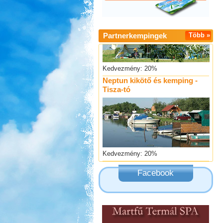
Partnerkempingek
Több »
Kedvezmény: 20%
Neptun kikötő és kemping -
Tisza-tó
Kedvezmény: 20%
Szentkút Kemping
Facebook
Kedvezmény: 20%