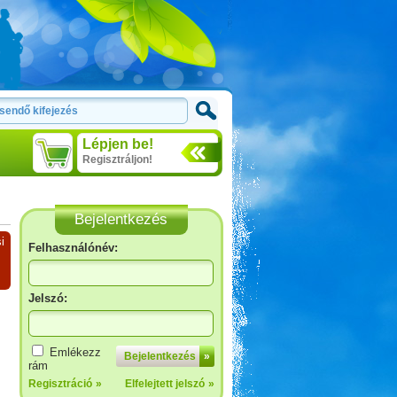
Lépjen be!
Regisztráljon!
Bejelentkezés
i
Felhasználónév:
Jelszó:
Emlékezz
Bejelentkezés
»
rám
Regisztráció
»
Elfelejtett jelszó
»