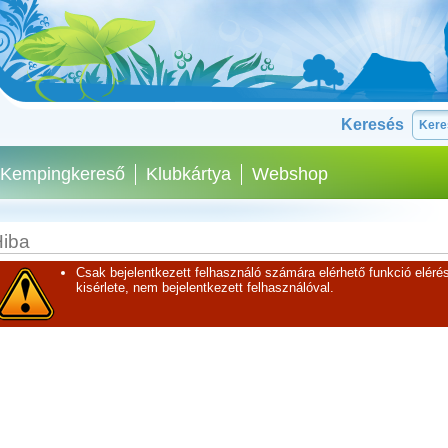
Keresés
Kempingkereső
Klubkártya
Webshop
iba
Csak bejelentkezett felhasználó számára elérhető funkció elérés
kisérlete, nem bejelentkezett felhasználóval.