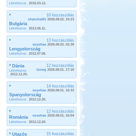
Létrehozva:
2016.03.12.
*
10 hozzászólás
chanchal01
2026.08.02. 10:23
Bulgária
Létrehozva:
2013.06.11.
*
13 hozzászólás
sosohae
2026.08.02. 02:39
Lengyelország
Létrehozva:
2012.07.06.
* Dánia
12 hozzászólás
toong
2026.08.01. 17:18
Létrehozva:
2012.12.20.
*
14 hozzászólás
sosohae
2026.08.01. 16:33
Spanyolország
Létrehozva:
2012.12.20.
*
12 hozzászólás
sosohae
2026.08.01. 16:04
Románia
Létrehozva:
2012.12.20.
* Utazós
15 hozzászólás