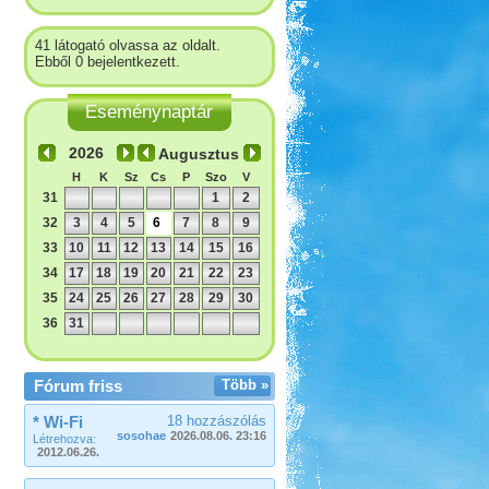
41 látogató olvassa az oldalt.
Ebből 0 bejelentkezett.
Eseménynaptár
Augusztus
H
K
Sz
Cs
P
Szo
V
31
1
2
32
3
4
5
6
7
8
9
33
10
11
12
13
14
15
16
34
17
18
19
20
21
22
23
35
24
25
26
27
28
29
30
36
31
Fórum friss
Több »
* Wi-Fi
18 hozzászólás
sosohae
2026.08.06. 23:16
Létrehozva:
2012.06.26.