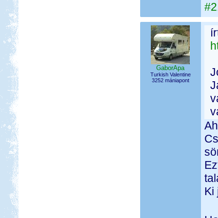
#2
í
h
GaborApa
J
Turkish Valentine
3252 mániapont
J
v
v
Ah
Cs
sö
Ez
ta
Ki