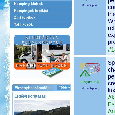
pe
Kemping klubok
0 mániapont
co
Kempingek topikjai
fr
Zárt topikok
Wh
Találkozók
re
ex
pr
#1
Sp
ch
pe
kavyamehra
cr
Élménybeszámolók
Több »
0 mániapont
lu
Erdélyi körutazás
Ak
Es
An