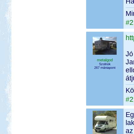
Ha
Mi
#2
ht
Jó
metalgod
Ja
Szolnok
267 mániapont
el
átj
Kö
#2
Eg
la
az