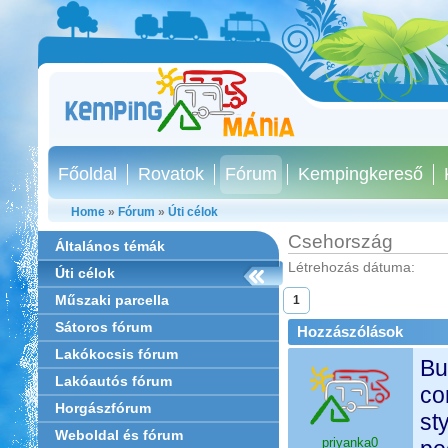
Főoldal
Rovatok
Fórum
Kempingkereső
Home
»
Fórum
»
Úti célok
Csehország
Általános témák
Létrehozás dátuma:
Úti célok
Műszaki parcella
1
Sátoros fórum
Hozzászólások
Lakókocsis fórum
Bu
Lakóautós fórum
co
Horgászfórum
st
Weboldal és fórum
priyanka0