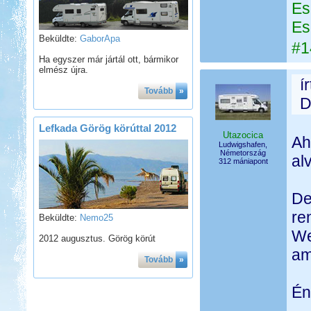
Es
Es
Beküldte:
GaborApa
#1
Ha egyszer már jártál ott, bármikor
elmész újra.
í
Tovább
»
D
Lefkada Görög körúttal 2012
Utazocica
Ah
Ludwigshafen,
Németország
al
312 mániapont
De
re
Beküldte:
Nemo25
We
2012 augusztus. Görög körút
am
Tovább
»
É