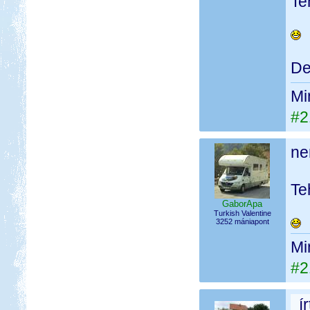
Te
De
Mi
#2
ne
Te
GaborApa
Turkish Valentine
3252 mániapont
Mi
#2
í