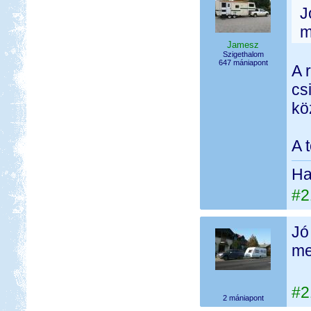
J
m
Jamesz
Szigethalom
647 mániapont
A 
cs
köz
A 
Ha 
#2
Jó
me
#2
2 mániapont