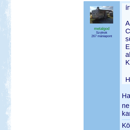
í
A
metalgod
C
Szolnok
267 mániapont
s
E
a
K
H
Ha
ne
ka
Kö