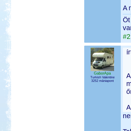
A 
Öt
va
#2
í
GaborApa
A
Turkish Valentine
3252 mániapont
m
ő
A
ne