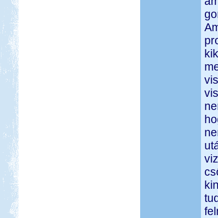
am
go
Am
pr
ki
me
vi
vi
ne
ho
ne
ut
vi
cs
ki
tu
fe