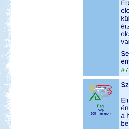
Ér
el
kü
ér
ol
va
Se
em
#7
Sz
El
Pegi
ér
Vép
108 mániapont
a 
be