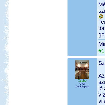
Mé
sz
Te
tö
go
Mi
#1
Sz
Az
Csabo
sz
Gyál
2 mániapont
jó
ví
vi