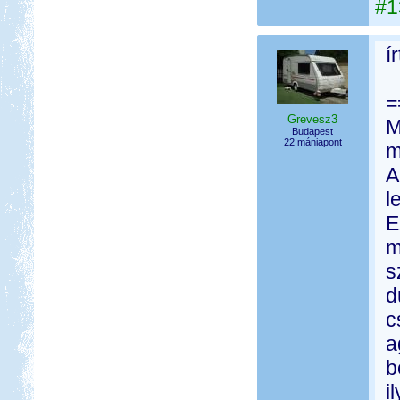
#1
í
=
Grevesz3
M
Budapest
22 mániapont
m
A
l
E
m
s
d
c
a
b
i