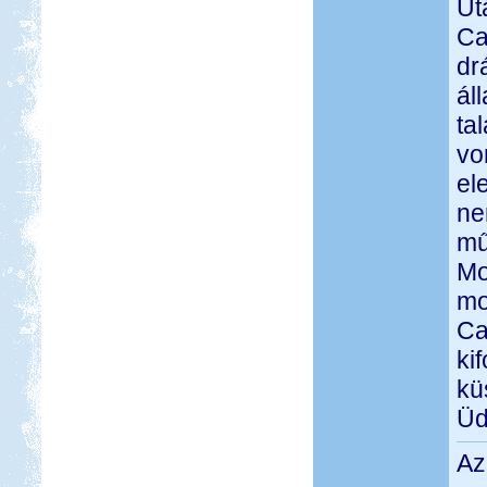
Ut
Ca
dr
ál
ta
vo
el
ne
mű
Mo
mo
Ca
ki
kü
Üd
Az