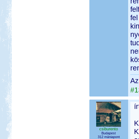
re
fe
fe
ki
ny
tu
ne
kö
re
Az
#1
í
K
csiburento
K
Budapest
312 mániapont