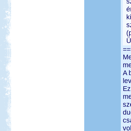
s
é
k
s
(
Ü
==
Me
me
A 
le
Ez
me
sz
du
cs
vo