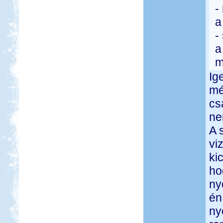
-
a
-
a
m
Ig
mé
cs
ne
A 
vi
ki
ho
ny
én
ny