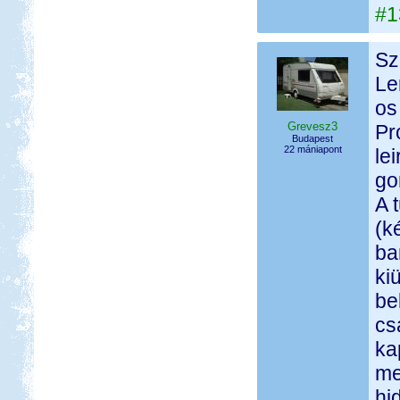
#1
Sz
Le
os
Grevesz3
Pr
Budapest
22 mániapont
le
go
A 
(k
ba
ki
be
cs
ka
me
hi