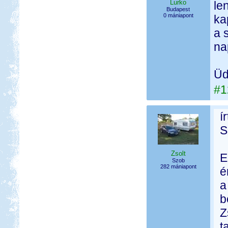
Lurko
le
Budapest
0 mániapont
ka
a 
na
Üd
#1
í
S
Zsolt
E
Szob
282 mániapont
é
a
b
Z
t