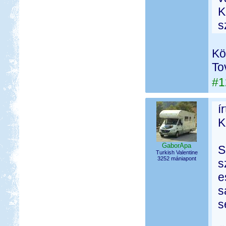
K
s
Kö
To
#1
í
K
GaborApa
S
Turkish Valentine
3252 mániapont
s
e
s
s