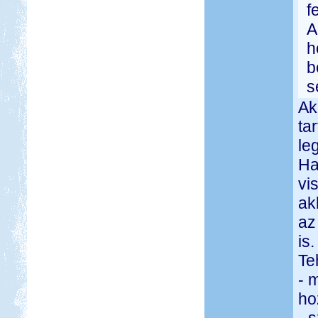
f
A
h
b
s
Ak
ta
le
Ha
vi
ak
az
is.
Te
- 
ho