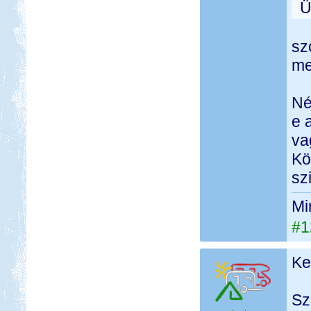
Ü
sz
me
Né
e 
va
Kö
sz
Mi
#1
Ke
Sz