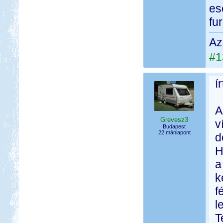
es
fu
Az
#1
í
A
Grevesz3
v
Budapest
22 mániapont
d
H
a
k
f
l
T