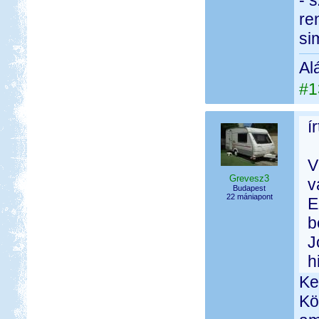
- 
re
si
Al
#1
í
V
Grevesz3
v
Budapest
22 mániapont
E
b
J
h
Ke
Kö