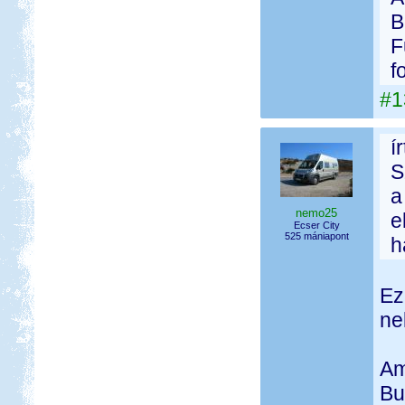
B
F
f
#1
í
S
a
nemo25
e
Ecser City
525 mániapont
h
Ez
ne
Am
Bu