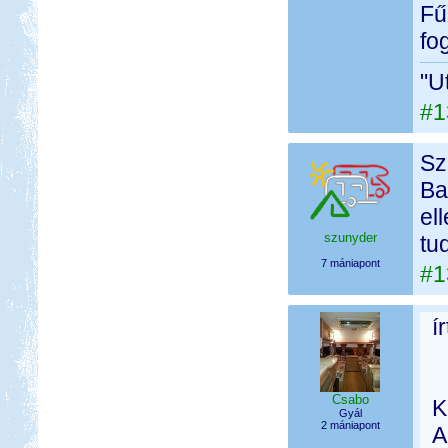
Fű
fo
"U
#1
Sz
Ba
el
szunyder
tu
7 mániapont
#1
í
Csabo
K
Gyál
2 mániapont
A