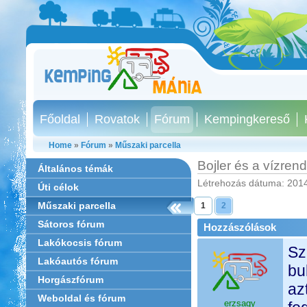
Főoldal
Rovatok
Fórum
Kempingkereső
Home
»
Fórum
»
Műszaki parcella
Bojler és a vízren
Általános témák
Létrehozás dátuma: 2014
Úti célok
Műszaki parcella
1
2
Sátoros fórum
Hozzászólások
Lakókocsis fórum
Sz
Lakóautós fórum
bu
Horgászfórum
az
Weboldal és fórum
erzsagy