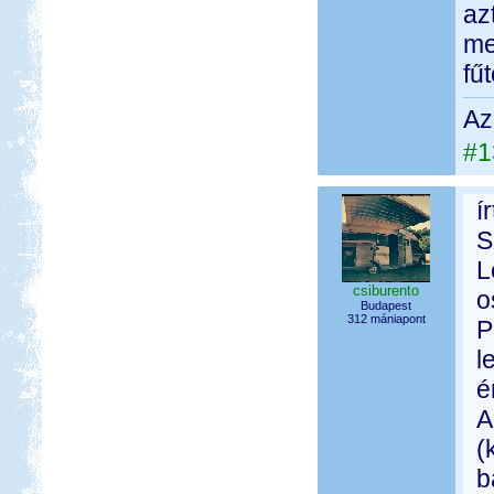
az
me
fű
Az
#1
í
S
L
csiburento
o
Budapest
312 mániapont
P
l
é
A
(
b