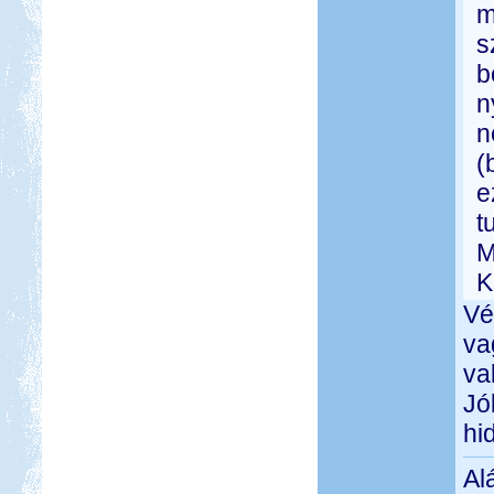
m
s
b
n
n
(
e
t
M
K
Vé
va
va
Jó
hi
Al