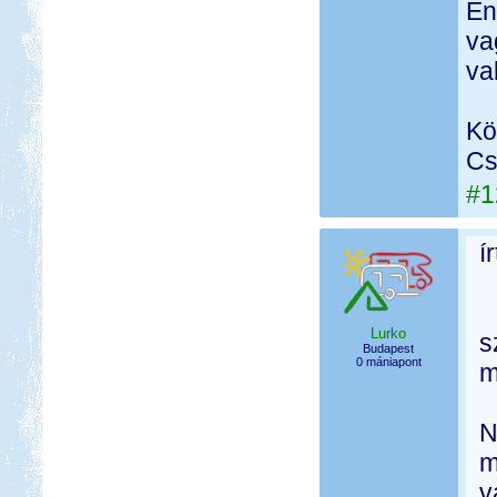
En
va
va
Kö
Cs
#1
í
Lurko
s
Budapest
0 mániapont
m
N
m
v