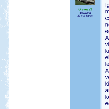
I
Grevesz3
m
Budapest
22 mániapont
c
n
e
A
v
k
e
l
A
v
k
a
k
e