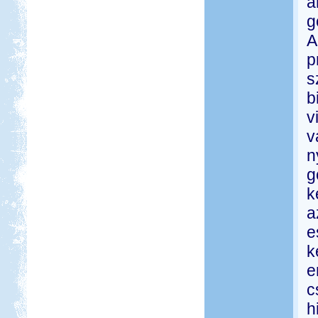
a
g
A
p
s
b
v
v
n
g
k
a
e
k
e
c
h