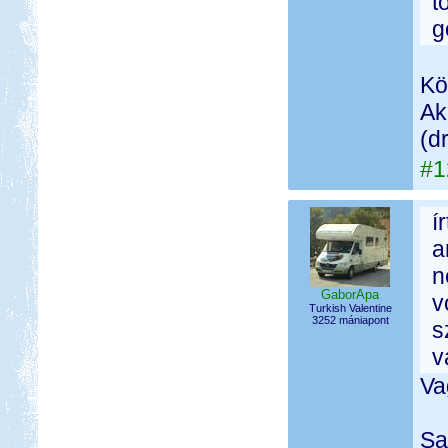
t
g
Kö
Ak
(d
#1
í
a
n
GaborApa
v
Turkish Valentine
3252 mániapont
s
v
Va
Sa