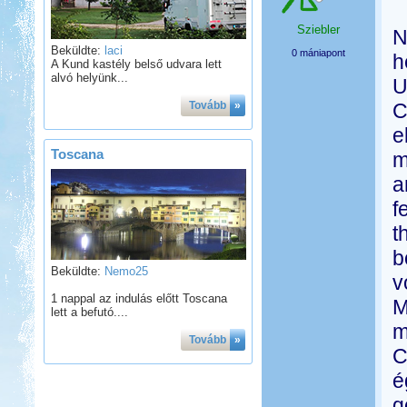
Sziebler
N
Beküldte:
laci
0 mániapont
h
A Kund kastély belső udvara lett
alvó helyünk...
U
Tovább
»
C
e
Toscana
m
a
f
t
b
Beküldte:
Nemo25
v
1 nappal az indulás előtt Toscana
M
lett a befutó....
m
Tovább
»
C
é
g