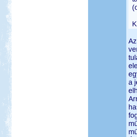
(
K
Az
ve
tu
el
eg
a 
el
Ar
ha
fo
mű
mű