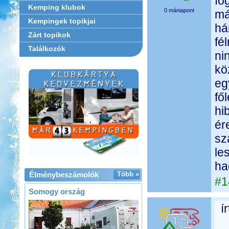
fo
Kemping klubok
0 mániapont
má
Kempingek topikjai
há
Zárt topikok
fé
Találkozók
ni
kö
eg
fő
hi
ér
sz
le
ha
Élménybeszámolók
Több »
#1
Somogy ország
í