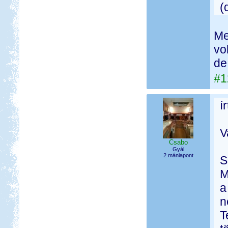
(
Me
vo
de 
#1
í
V
Csabo
Gyál
2 mániapont
S
M
a
n
T