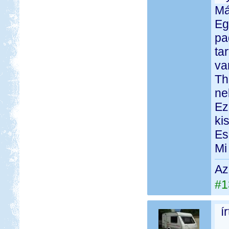
Má
Eg
pa
ta
va
Th
ne
Ez
ki
Es
Mi
Az
#1
í