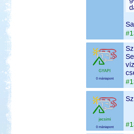
d
Sa
#1
Sz
Se
ví
GYAPI
cs
0 mániapont
#1
Sz
jecsimi
#1
0 mániapont