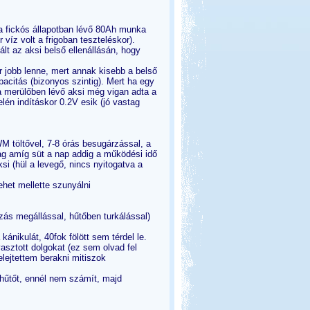
a fickós állapotban lévő 80Ah munka
 víz volt a frigoban teszteléskor).
lt az aksi belső ellenállásán, hogy
 jobb lenne, mert annak kisebb a belső
acitás (bizonyos szintig). Mert ha egy
 a merülőben lévő aksi még vigan adta a
én indításkor 0.2V esik (jó vastag
 töltővel, 7-8 órás besugárzással, a
lag amíg süt a nap addig a működési idő
si (hül a levegő, nincs nyitogatva a
het mellette szunyálni
ás megállással, hűtőben turkálással)
ánikulát, 40fok fölött sem térdel le.
yasztott dolgokat (ez sem olvad fel
lejtettem berakni mitiszok
a hűtőt, ennél nem számít, majd