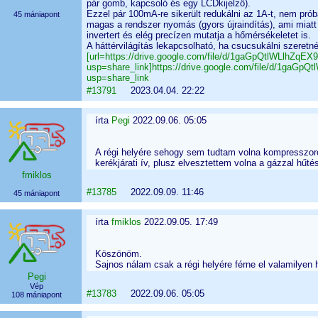
pár gomb, kapcsoló és egy LCDkijelző).
Ezzel pár 100mA-re sikerült redukálni az 1A-t, nem prób
45 mániapont
magas a rendszer nyomás (gyors újraindítás), ami miatt 
invertert és elég precízen mutatja a hőmérsékeletet is.
A háttérvilágítás lekapcsolható, ha csucsukálni szeretn
[url=https://drive.google.com/file/d/1gaGpQtlWLlhZq
usp=share_link]https://drive.google.com/file/d/1gaG
usp=share_link
#13791
2023.04.04. 22:22
írta
Pegi
2022.09.06. 05:05
A régi helyére sehogy sem tudtam volna kompresszoro
kerékjárati ív, plusz elvesztettem volna a gázzal hűté
fmiklos
#13785
2022.09.09. 11:46
45 mániapont
írta
fmiklos
2022.09.05. 17:49
Köszönöm.
Sajnos nálam csak a régi helyére férne el valamilyen 
Pegi
Vép
#13783
2022.09.06. 05:05
108 mániapont