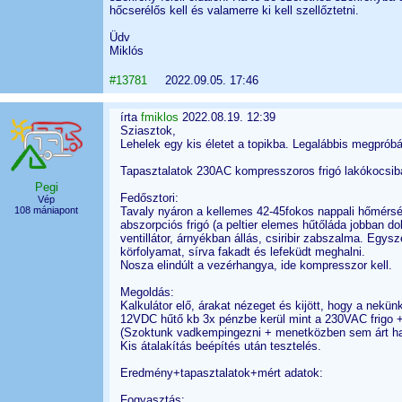
hőcserélős kell és valamerre ki kell szellőztetni.
Üdv
Miklós
#13781
2022.09.05. 17:46
írta
fmiklos
2022.08.19. 12:39
Sziasztok,
Lehelek egy kis életet a topikba. Legalábbis megprób
Tapasztalatok 230AC kompresszoros frigó lakókocsib
Pegi
Fedősztori:
Vép
108 mániapont
Tavaly nyáron a kellemes 42-45fokos nappali hőmérsékl
abszorpciós frigó (a peltier elemes hűtőláda jobban do
ventillátor, árnyékban állás, csiribir zabszalma. Egys
körfolyamat, sírva fakadt és lefeküdt meghalni.
Nosza elindúlt a vezérhangya, ide kompresszor kell.
Megoldás:
Kalkulátor elő, árakat nézeget és kijött, hogy a nekü
12VDC hűtő kb 3x pénzbe kerül mint a 230VAC frigo + 
(Szoktunk vadkempingezni + menetközben sem árt ha
Kis átalakítás beépítés után tesztelés.
Eredmény+tapasztalatok+mért adatok:
Fogyasztás: