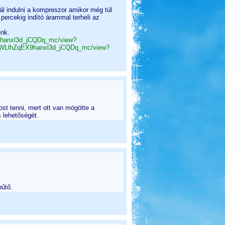
ál indulni a kompreszor amikor még túl
percekig indító árammal terheli az
énk.
EX9hanxl3d_jCQDq_mc/view?
pQtlWLlhZqEX9hanxl3d_jCQDq_mc/view?
st tenni, mert ott van mögötte a
s lehetőségét.
hűtő.