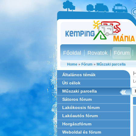
Főoldal
Rovatok
Fórum
Home
»
Fórum
»
Műszaki parcella
H
Általános témák
L
Úti célok
Műszaki parcella
Sátoros fórum
Lakókocsis fórum
Lakóautós fórum
Horgászfórum
Weboldal és fórum