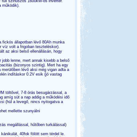
full szinuszos 1600kW-os inverter.
 működik).
a fickós állapotban lévő 80Ah munka
 víz volt a frigoban teszteléskor).
lt az aksi belső ellenállásán, hogy
 jobb lenne, mert annak kisebb a belső
acitás (bizonyos szintig). Mert ha egy
 a merülőben lévő aksi még vigan adta a
én indításkor 0.2V esik (jó vastag
 töltővel, 7-8 órás besugárzással, a
lag amíg süt a nap addig a működési idő
si (hül a levegő, nincs nyitogatva a
het mellette szunyálni
ás megállással, hűtőben turkálással)
ánikulát, 40fok fölött sem térdel le.