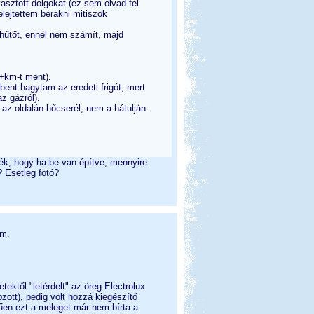
yasztott dolgokat (ez sem olvad fel
lejtettem berakni mitiszok
a hűtőt, ennél nem számít, majd
+km-t ment).
ent hagytam az eredeti frigót, mert
z gázról).
 az oldalán hőcserél, nem a hátulján.
nék, hogy ha be van építve, mennyire
 Esetleg fotó?
om.
ektől "letérdelt" az öreg Electrolux
ozott), pedig volt hozzá kiegészítő
rűen ezt a meleget már nem bírta a