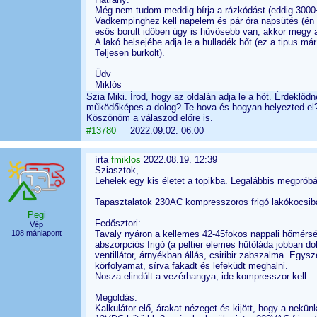
Még nem tudom meddig bírja a rázkódást (eddig 3000
Vadkempinghez kell napelem és pár óra napsütés (én b
esős borult időben úgy is hűvösebb van, akkor megy a
A lakó belsejébe adja le a hulladék hőt (ez a tipus már
Teljesen burkolt).
Üdv
Miklós
Szia Miki. Írod, hogy az oldalán adja le a hőt. Érdeklőd
működőképes a dolog? Te hova és hogyan helyezted el?
Köszönöm a válaszod előre is.
#13780
2022.09.02. 06:00
írta
fmiklos
2022.08.19. 12:39
Sziasztok,
Lehelek egy kis életet a topikba. Legalábbis megprób
Tapasztalatok 230AC kompresszoros frigó lakókocsib
Pegi
Fedősztori:
Vép
108 mániapont
Tavaly nyáron a kellemes 42-45fokos nappali hőmérsékl
abszorpciós frigó (a peltier elemes hűtőláda jobban do
ventillátor, árnyékban állás, csiribir zabszalma. Egys
körfolyamat, sírva fakadt és lefeküdt meghalni.
Nosza elindúlt a vezérhangya, ide kompresszor kell.
Megoldás:
Kalkulátor elő, árakat nézeget és kijött, hogy a nekü