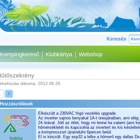
Keresés
Kempingkereső
Klubkártya
Webshop
űtőszekrény
étrehozás dátuma: 2012.06.26.
1
2
Hozzászólások
Elkészült a 230VAC frigó vezérlés upgrade.
Az inverter sajnos benyakal 1A-t üresjáratban, ami elé
24 órával. Jött az ötlet, hogy mi lenne ha valami (ami k
hőmérsékletét és kapcsolná az invertert és kis késlelt
a kompresszort újraindulni 6percen belül.
El is készült. Egy esp32 a lelke a hőmerő egy dallas D
fmiklos