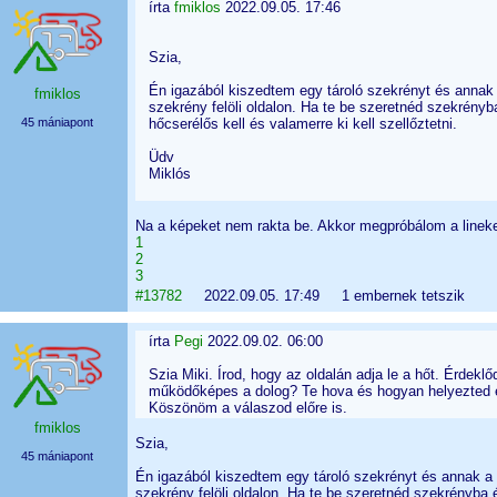
írta
fmiklos
2022.09.05. 17:46
Szia,
Én igazából kiszedtem egy tároló szekrényt és annak a
fmiklos
szekrény felöli oldalon. Ha te be szeretnéd szekrényb
45 mániapont
hőcserélős kell és valamerre ki kell szellőztetni.
Üdv
Miklós
Na a képeket nem rakta be. Akkor megpróbálom a linek
1
2
3
#13782
2022.09.05. 17:49 1 embernek tetszik
írta
Pegi
2022.09.02. 06:00
Szia Miki. Írod, hogy az oldalán adja le a hőt. Érdek
működőképes a dolog? Te hova és hogyan helyezted e
Köszönöm a válaszod előre is.
fmiklos
Szia,
45 mániapont
Én igazából kiszedtem egy tároló szekrényt és annak a h
szekrény felöli oldalon. Ha te be szeretnéd szekrényba 