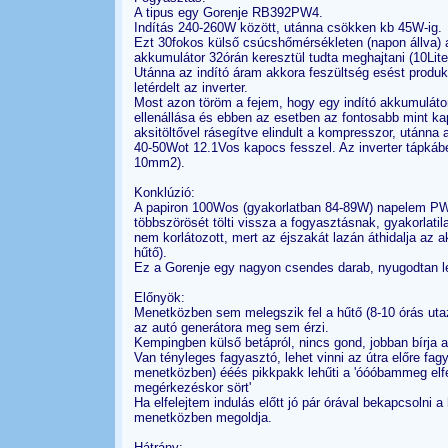
A tipus egy Gorenje RB392PW4.
Indítás 240-260W között, utánna csökken kb 45W-ig.
Ezt 30fokos külső csúcshőmérsékleten (napon állva) 
akkumulátor 32órán keresztül tudta meghajtani (10Liter
Utánna az indító áram akkora feszültség esést produká
letérdelt az inverter.
Most azon töröm a fejem, hogy egy indító akkumulátor
ellenállása és ebben az esetben az fontosabb mint kap
aksitöltővel rásegítve elindult a kompresszor, utánna
40-50Wot 12.1Vos kapocs fesszel. Az inverter tápkábel
10mm2).
Konklúzió:
A papiron 100Wos (gyakorlatban 84-89W) napelem PWM
többszörösét tölti vissza a fogyasztásnak, gyakorlati
nem korlátozott, mert az éjszakát lazán áthidalja az ak
hűtő).
Ez a Gorenje egy nagyon csendes darab, nyugodtan le
Előnyök:
Menetközben sem melegszik fel a hűtő (8-10 órás utaz
az autó generátora meg sem érzi.
Kempingben külső betápról, nincs gond, jobban bírja a k
Van tényleges fagyasztó, lehet vinni az útra előre fag
menetközben) ééés pikkpakk lehűti a 'óóóbammeg elfe
megérkezéskor sört'
Ha elfelejtem indulás előtt jó pár órával bekapcsolni 
menetközben megoldja.
Hátrány: