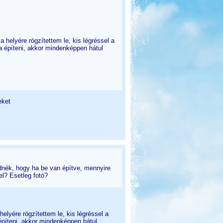
 helyére rögzítettem le, kis légréssel a
a építeni, akkor mindenképpen hátul
eket
lődnék, hogy ha be van építve, mennyire
l? Esetleg fotó?
elyére rögzítettem le, kis légréssel a
építeni, akkor mindenképpen hátul