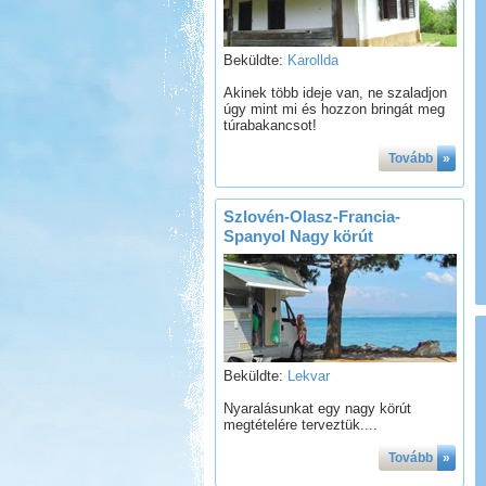
Beküldte:
Karollda
Akinek több ideje van, ne szaladjon
úgy mint mi és hozzon bringát meg
túrabakancsot!
Tovább
»
Szlovén-Olasz-Francia-
Spanyol Nagy körút
Beküldte:
Lekvar
Nyaralásunkat egy nagy körút
megtételére terveztük....
Tovább
»