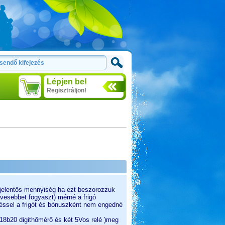
Lépjen be!
Regisztráljon!
g jelentős mennyiség ha ezt beszorozzuk
evesebbet fogyaszt) mérné a frigó
etéssel a frigót és bónuszként nem engedné
s18b20 digithőmérő és két 5Vos relé )meg