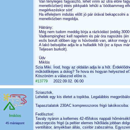
Van tényleges fagyasztó, lehet vinni az útra előre fag
menetközben) ééés pikkpakk lehűti a 'óóóbammeg elfe
megérkezéskor sört'
Ha elfelejtem indulás előtt jó pár órával bekapcsolni 
menetközben megoldja.
Hátrány:
Még nem tudom meddig bírja a rázkódást (eddig 3000
Vadkempinghez kell napelem és pár óra napsütés (én b
esős borult időben úgy is hűvösebb van, akkor megy a
A lakó belsejébe adja le a hulladék hőt (ez a tipus már
Teljesen burkolt).
Üdv
Miklós
Szia Miki. Írod, hogy az oldalán adja le a hőt. Érdeklőd
működőképes a dolog? Te hova és hogyan helyezted el?
Köszönöm a válaszod előre is.
#13779
2022.09.02. 06:00
Sziasztok,
Lehelek egy kis életet a topikba. Legalábbis megpróbál
Tapasztalatok 230AC kompresszoros frigó lakókocsiba:
Fedősztori:
fmiklos
Tavaly nyáron a kellemes 42-45fokos nappali hőmérséklet
abszorpciós frigó (a peltier elemes hűtőláda jobban dolg
45 mániapont
ventillátor, árnyékban állás, csiribir zabszalma. Egysze