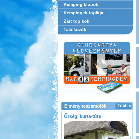
Kemping klubok
Kempingek topikjai
Zárt topikok
Találkozók
Élménybeszámolók
Több »
Őrségi kurta-túra