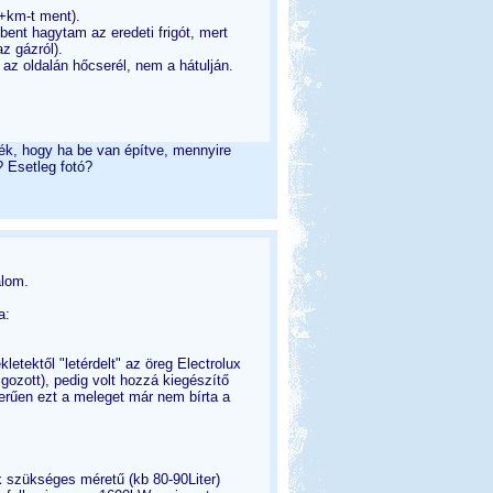
+km-t ment).
ent hagytam az eredeti frigót, mert
z gázról).
 az oldalán hőcserél, nem a hátulján.
nék, hogy ha be van építve, mennyire
 Esetleg fotó?
álom.
a:
etektől "letérdelt" az öreg Electrolux
lgozott), pedig volt hozzá kiegészítő
zerűen ezt a meleget már nem bírta a
nk szükséges méretű (kb 80-90Liter)