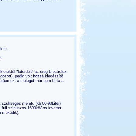
álom.
a:
etektől "letérdelt" az öreg Electrolux
lgozott), pedig volt hozzá kiegészítő
zerűen ezt a meleget már nem bírta a
nk szükséges méretű (kb 80-90Liter)
full szinuszos 1600kW-os inverter.
 működik).