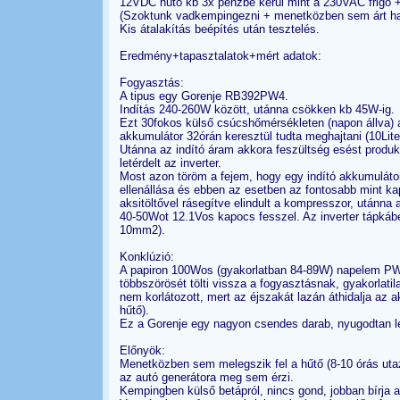
12VDC hűtő kb 3x pénzbe kerül mint a 230VAC frigo + 
(Szoktunk vadkempingezni + menetközben sem árt ha
Kis átalakítás beépítés után tesztelés.
Eredmény+tapasztalatok+mért adatok:
Fogyasztás:
A tipus egy Gorenje RB392PW4.
Indítás 240-260W között, utánna csökken kb 45W-ig.
Ezt 30fokos külső csúcshőmérsékleten (napon állva) 
akkumulátor 32órán keresztül tudta meghajtani (10Liter
Utánna az indító áram akkora feszültség esést produká
letérdelt az inverter.
Most azon töröm a fejem, hogy egy indító akkumulátor
ellenállása és ebben az esetben az fontosabb mint kap
aksitöltővel rásegítve elindult a kompresszor, utánna
40-50Wot 12.1Vos kapocs fesszel. Az inverter tápkábel
10mm2).
Konklúzió:
A papiron 100Wos (gyakorlatban 84-89W) napelem PWM
többszörösét tölti vissza a fogyasztásnak, gyakorlati
nem korlátozott, mert az éjszakát lazán áthidalja az ak
hűtő).
Ez a Gorenje egy nagyon csendes darab, nyugodtan le
Előnyök:
Menetközben sem melegszik fel a hűtő (8-10 órás utaz
az autó generátora meg sem érzi.
Kempingben külső betápról, nincs gond, jobban bírja a k