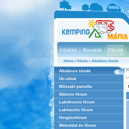
Főoldal
Rovatok
Fórum
Home
»
Fórum
»
Általános témák
K
Általános témák
L
Úti célok
Műszaki parcella
Sátoros fórum
Lakókocsis fórum
Lakóautós fórum
Horgászfórum
Weboldal és fórum