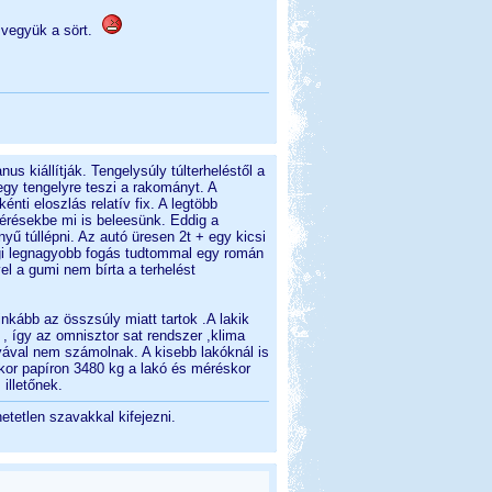
k vegyük a sört.
us kiállítják. Tengelysúly túlterheléstől a
 egy tengelyre teszi a rakományt. A
nti eloszlás relatív fix. A legtöbb
mérésekbe mi is beleesünk. Eddig a
yű túllépni. Az autó üresen 2t + egy kicsi
igi legnagyobb fogás tudtommal egy román
vel a gumi nem bírta a terhelést
nkább az összsúly miatt tartok .A lakik
, így az omnisztor sat rendszer ,klima
súlyával nem számolnak. A kisebb lakóknál is
ikor papíron 3480 kg a lakó és méréskor
illetőnek.
tetlen szavakkal kifejezni.