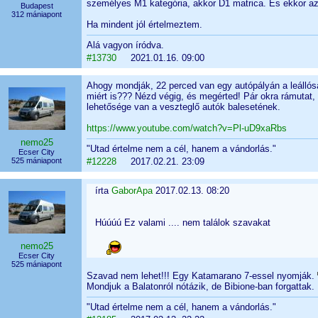
személyes M1 kategória, akkor D1 matrica. És ekkor az 
Budapest
312 mániapont
Ha mindent jól értelmeztem.
Alá vagyon íródva.
#13730
2021.01.16. 09:00
Ahogy mondják, 22 perced van egy autópályán a leállós
miért is??? Nézd végig, és megérted! Pár okra rámutat,
lehetősége van a veszteglő autók balesetének.
https://www.youtube.com/watch?v=Pl-uD9xaRbs
nemo25
"Utad értelme nem a cél, hanem a vándorlás."
Ecser City
525 mániapont
#12228
2017.02.21. 23:09
írta
GaborApa
2017.02.13. 08:20
Húúúú Ez valami .... nem találok szavakat
nemo25
Ecser City
525 mániapont
Szavad nem lehet!!! Egy Katamarano 7-essel nyomják.
Mondjuk a Balatonról nótázik, de Bibione-ban forgattak.
"Utad értelme nem a cél, hanem a vándorlás."