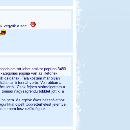
luk vegyük a sört.
aggodalom ott lehet amikor papíron 3480
ategoriás jogsija van az illetőnek.
ik csigának. Találkoztam már olyan
kább az 5 tonnát verte. Volt abban a
ámulattól. Csak fejben számolgattam a
 tonnás nagyságrendű többlet jött ki a
ll ha nem. Az egész éves használathoz
unkkal cipelt többletterhelést jelentve.
 amire nem lesz szükségünk.