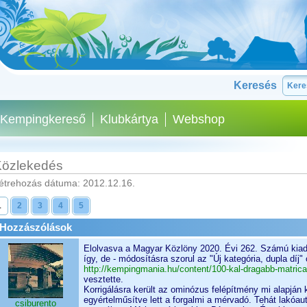
Keresés
Kempingkereső
Klubkártya
Webshop
özlekedés
étrehozás dátuma: 2012.12.16.
1
2
3
4
5
Hozzászólások
Elolvasva a Magyar Közlöny 2020. Évi 262. Számú kiad
így, de - módosításra szorul az "Új kategória, dupla díj
http://kempingmania.hu/content/100-kal-dragabb-matric
vesztette.
Korrigálásra került az ominózus felépítmény mi alapján
egyértelműsítve lett a forgalmi a mérvadó. Tehát lakóa
csiburento