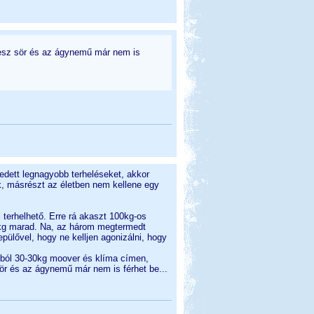
ekesz sör és az ágynemű már nem is
dett legnagyobb terheléseket, akkor
k, másrészt az életben nem kellene egy
terhelhető. Erre rá akaszt 100kg-os
50kg marad. Na, az három megtermedt
lővel, hogy ne kelljen agonizálni, hogy
ásból 30-30kg moover és klíma címen,
sör és az ágynemű már nem is férhet be...