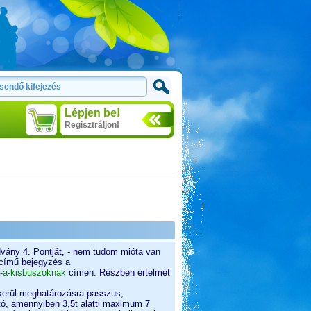
Lépjen be!
Regisztráljon!
vány 4. Pontját, - nem tudom mióta van
" című bejegyzés a
a-a-kisbuszoknak
címen. Részben értelmét
 kerül meghatározásra passzus,
utó, amennyiben 3,5t alatti maximum 7