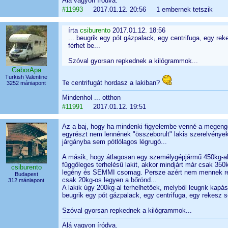
Alá vagyon íródva.
#11993
2017.01.12. 20:56 1 embernek tetszik
írta
csiburento
2017.01.12. 18:56
... beugrik egy pót gázpalack, egy centrifuga, egy r
férhet be...
Szóval gyorsan repkednek a kilógrammok...
GaborApa
Turkish Valentine
Te centrifugát hordasz a lakiban?
3252 mániapont
Mindenhol ... otthon
#11991
2017.01.12. 19:51
Az a baj, hogy ha mindenki figyelembe venné a megenge
egyrészt nem lennének "összeborult" lakis szerelvénye
járgányba sem pótlólagos légrugó...
A másik, hogy átlagosan egy személygépjármű 450kg-al 
függőleges terhelésű lakit, akkor mindjárt már csak 3
csiburento
legény és SEMMI csomag. Persze azért nem mennek repü
Budapest
csak 20kg-os legyen a bőrönd...
312 mániapont
A lakik úgy 200kg-al terhelhetőek, melyből leugrik kap
beugrik egy pót gázpalack, egy centrifuga, egy rekesz 
Szóval gyorsan repkednek a kilógrammok...
Alá vagyon íródva.