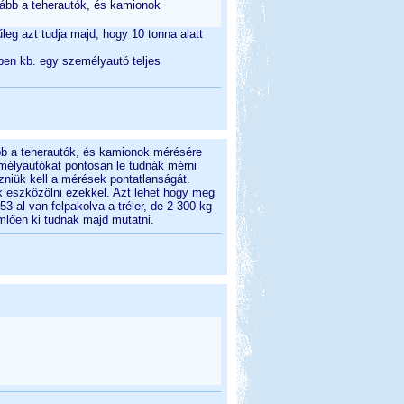
ább a teherautók, és kamionok
leg azt tudja majd, hogy 10 tonna alatt
ben kb. egy személyautó teljes
b a teherautók, és kamionok mérésére
mélyautókat pontosan le tudnák mérni
niük kell a mérések pontatlanságát.
 eszközölni ezekkel. Azt lehet hogy meg
3-al van felpakolva a tréler, de 2-300 kg
mlően ki tudnak majd mutatni.