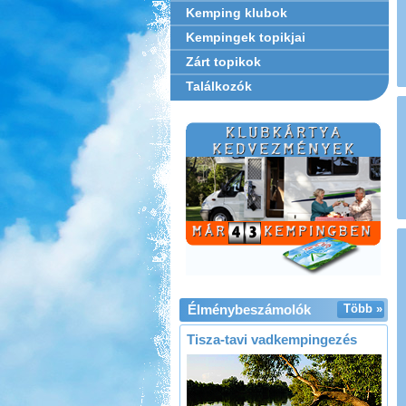
Kemping klubok
Kempingek topikjai
Zárt topikok
Találkozók
Élménybeszámolók
Több »
Tisza-tavi vadkempingezés