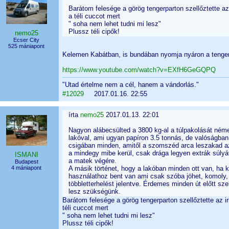
Barátom felesége a görög tengerparton szellőztette a
a téli cuccot mert
" soha nem lehet tudni mi lesz"
Plussz téli cipők!
nemo25
Ecser City
525 mániapont
Kelemen Kabátban, is bundában nyomja nyáron a tengerpa
https://www.youtube.com/watch?v=EXfH6GeGQPQ
"Utad értelme nem a cél, hanem a vándorlás."
#12029
2017.01.16. 22:55
írta
nemo25
2017.01.13. 22:01
Nagyon alábecsülted a 3800 kg-al a túlpakolását néme
lakóval, ami ugyan papíron 3.5 tonnás, de valóságban 
csigában minden, amitől a szomszéd arca leszakad a
a mindegy mibe kerül, csak drága legyen extrák súlyát
ISMANI
a matek végére.
Budapest
4 mániapont
A másik történet, hogy a lakóban minden ott van, ha 
használathoz bent van ami csak szóba jöhet, komoly,
többletterhelést jelentve. Érdemes minden út előtt sze
lesz szükségünk.
Barátom felesége a görög tengerparton szellőztette az i
téli cuccot mert
" soha nem lehet tudni mi lesz"
Plussz téli cipők!