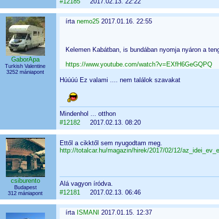
#12185
2017.02.13. 22:22
írta
nemo25
2017.01.16. 22:55
Kelemen Kabátban, is bundában nyomja nyáron a tenger
GaborApa
https://www.youtube.com/watch?v=EXfH6GeGQPQ
Turkish Valentine
3252 mániapont
Húúúú Ez valami .... nem találok szavakat
Mindenhol ... otthon
#12182
2017.02.13. 08:20
Ettől a cikktől sem nyugodtam meg.
http://totalcar.hu/magazin/hirek/2017/02/12/az_idei_e
csiburento
Alá vagyon íródva.
Budapest
#12181
2017.02.13. 06:46
312 mániapont
írta
ISMANI
2017.01.15. 12:37