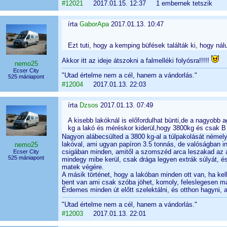
#12021
2017.01.15. 12:37 1 embernek tetszik
írta
GaborApa
2017.01.13. 10:47
Ezt tuti, hogy a kemping büfések találták ki, hogy ná
Akkor itt az ideje átszokni a falmelléki folyósra!!!!!
nemo25
Ecser City
"Utad értelme nem a cél, hanem a vándorlás."
525 mániapont
#12004
2017.01.13. 22:03
írta
Dzsos
2017.01.13. 07:49
A kisebb lakóknál is előfordulhat bünti,de a nagyobb 
kg a lakó és méréskor kiderül,hogy 3800kg és csak B k
Nagyon alábecsülted a 3800 kg-al a túlpakolását némely
lakóval, ami ugyan papíron 3.5 tonnás, de valóságban in
nemo25
csigában minden, amitől a szomszéd arca leszakad az 
Ecser City
525 mániapont
mindegy mibe kerül, csak drága legyen extrák súlyát, és
matek végére.
A másik történet, hogy a lakóban minden ott van, ha ke
bent van ami csak szóba jöhet, komoly, feleslegesen mag
Érdemes minden út előtt szelektálni, és otthon hagyni,
"Utad értelme nem a cél, hanem a vándorlás."
#12003
2017.01.13. 22:01