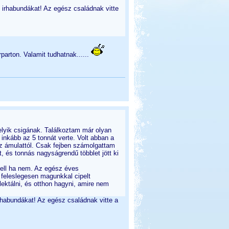
z irhabundákat! Az egész családnak vitte
rton. Valamit tudhatnak......
lyik csigának. Találkoztam már olyan
inkább az 5 tonnát verte. Volt abban a
z ámulattól. Csak fejben számolgattam
, és tonnás nagyságrendű többlet jött ki
kell ha nem. Az egész éves
 feleslegesen magunkkal cipelt
lektálni, és otthon hagyni, amire nem
rhabundákat! Az egész családnak vitte a