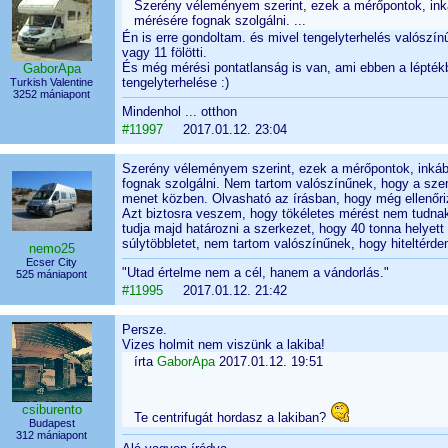
Szerény véleményem szerint, ezek a mérőpontok, ink
mérésére fognak szolgálni. ...
Én is erre gondoltam. és mivel tengelyterhelés valószínű
vagy 11 fölötti.
És még mérési pontatlanság is van, ami ebben a lépték
GaborApa
tengelyterhelése :)
Turkish Valentine
3252 mániapont
Mindenhol ... otthon
#11997
2017.01.12. 23:04
Szerény véleményem szerint, ezek a mérőpontok, inkáb
fognak szolgálni. Nem tartom valószínűnek, hogy a sze
menet közben. Olvasható az írásban, hogy még ellenőriz
Azt biztosra veszem, hogy tökéletes mérést nem tudnak
tudja majd határozni a szerkezet, hogy 40 tonna helyett 5
súlytöbbletet, nem tartom valószínűnek, hogy hiteltérde
nemo25
Ecser City
"Utad értelme nem a cél, hanem a vándorlás."
525 mániapont
#11995
2017.01.12. 21:42
Persze.
Vizes holmit nem viszünk a lakiba!
írta
GaborApa
2017.01.12. 19:51
csiburento
Te centrifugát hordasz a lakiban?
Budapest
312 mániapont