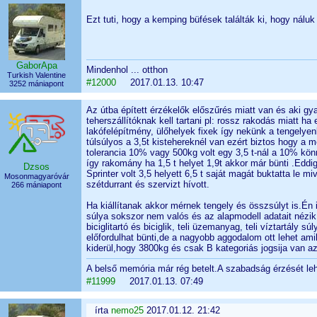
Ezt tuti, hogy a kemping büfések találták ki, hogy nálu
GaborApa
Mindenhol ... otthon
Turkish Valentine
#12000
2017.01.13. 10:47
3252 mániapont
Az útba épített érzékelők előszűrés miatt van és aki gyan
teherszállítóknak kell tartani pl: rossz rakodás miatt ha
lakófelépítmény, ülőhelyek fixek így nekünk a tengelyenké
túlsúlyos a 3,5t kistehereknél van ezért biztos hogy a 
tolerancia 10% vagy 500kg volt egy 3,5 t-nál a 10% könn
így rakomány ha 1,5 t helyet 1,9t akkor már bünti .Edd
Dzsos
Sprinter volt 3,5 helyett 6,5 t saját magát buktatta le mi
Mosonmagyaróvár
szétdurrant és szervizt hívott.
266 mániapont
Ha kiállítanak akkor mérnek tengely és összsúlyt is.Én i
súlya sokszor nem valós és az alapmodell adatait nézik 
biciglitartó és biciglik, teli üzemanyag, teli víztartály 
előfordulhat bünti,de a nagyobb aggodalom ott lehet am
kiderül,hogy 3800kg és csak B kategoriás jogsija van az 
A belső memória már rég betelt.A szabadság érzését lehe
#11999
2017.01.13. 07:49
írta
nemo25
2017.01.12. 21:42