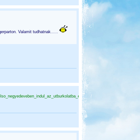
parton. Valamit tudhatnak......
v_elso_negyedeveben_indul_az_utburkolatba_epitett_sulymerok_tesztuzeme/