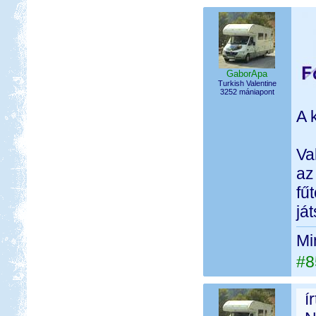
GaborApa
Turkish Valentine
3252 mániapont
A 
Va
az
fű
já
Mi
#8
í