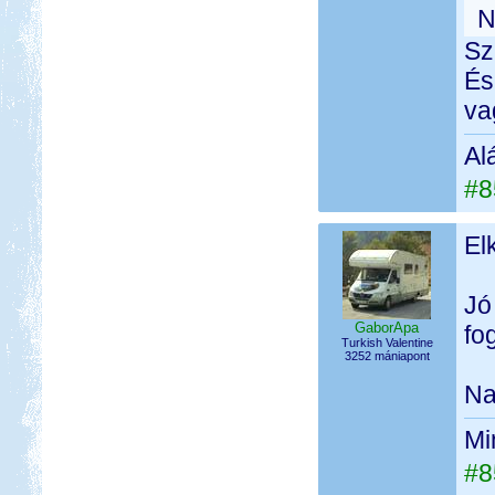
N
Sz
És
va
Al
#8
El
Jó
GaborApa
fo
Turkish Valentine
3252 mániapont
Na
Mi
#8