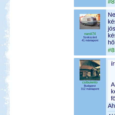
#8
Ne
ké
jó
naroli74
ké
Szekszárd
41 mániapont
hő
#8
í
csiburento
A
Budapest
312 mániapont
k
f
Ah