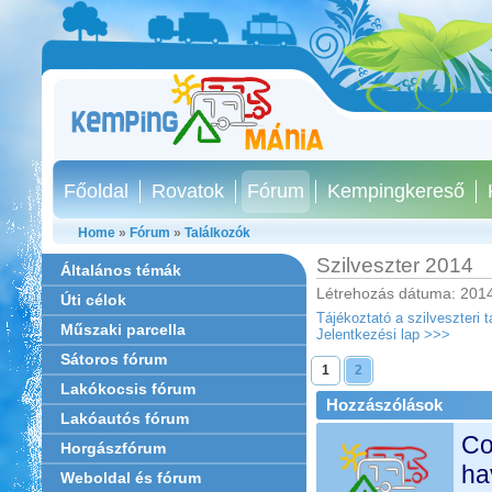
Főoldal
Rovatok
Fórum
Kempingkereső
Home
»
Fórum
»
Találkozók
Szilveszter 2014
Általános témák
Létrehozás dátuma: 2014
Úti célok
Tájékoztató a szilveszteri 
Műszaki parcella
Jelentkezési lap >>>
Sátoros fórum
1
2
Lakókocsis fórum
Hozzászólások
Lakóautós fórum
Co
Horgászfórum
ha
Weboldal és fórum