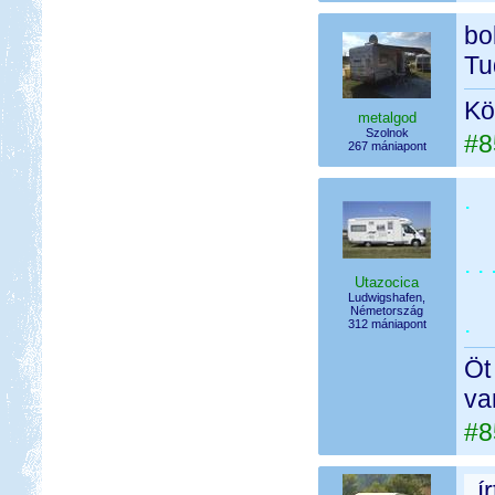
bo
Tu
Kö
metalgod
Szolnok
#8
267 mániapont
.
. . 
Utazocica
Ludwigshafen,
Németország
.
312 mániapont
Öt
va
#8
í