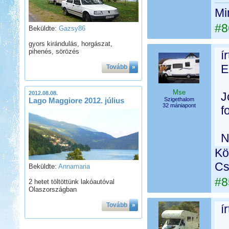
Mi
#8
Beküldte:
Gazsy86
gyors kirándulás, horgászat,
pihenés, sörözés
í
E
Tovább
»
Mse
2012.08.08.
J
Lago Maggiore 2012. július
Szigethalom
32 mániapont
f
N
Kö
Cs
Beküldte:
Annamaria
#8
2 hetet töltöttünk lakóautóval
Olaszországban
Tovább
»
í