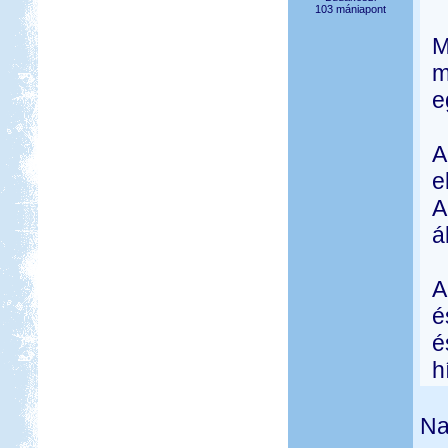
103 mániapont
M
m
e
A
e
A
á
A
é
é
h
Na