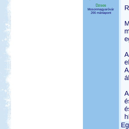
Dzsos
R
Mosonmagyaróvár
266 mániapont
M
m
e
A
e
A
á
A
é
é
h
Eg