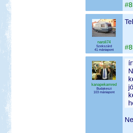
#8
Te
naroli74
#8
Szekszárd
41 mániapont
í
N
k
kanapekamred
j
Budakeszi
103 mániapont
k
h
Ne