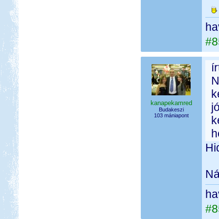
ha
#8
í
N
k
kanapekamred
j
Budakeszi
103 mániapont
k
h
Hi
Ná
ha
#8