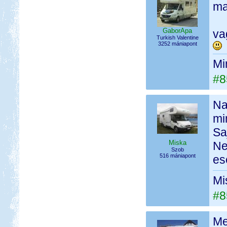
ma
GaborApa
va
Turkish Valentine
3252 mániapont
Mi
#8
Na
mi
Sa
Miska
Ne
Szob
516 mániapont
es
Mi
#8
Me