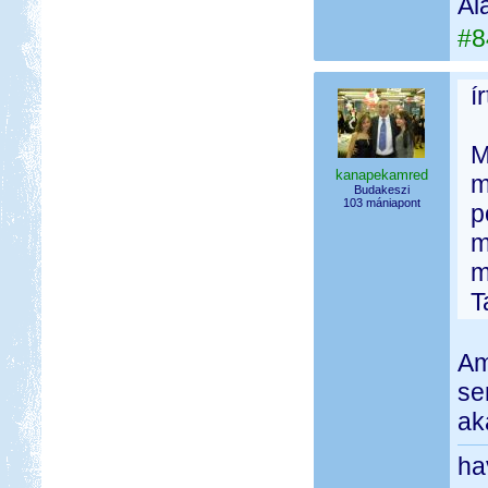
Al
#8
í
M
kanapekamred
m
Budakeszi
103 mániapont
p
m
m
T
Am
se
ak
ha