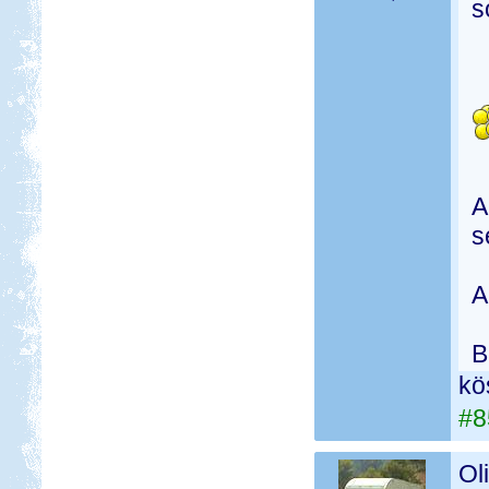
s
A
s
A
B
kö
#8
Ol