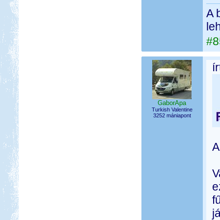
A 
le
#8
í
GaborApa
Turkish Valentine
3252 mániapont
A
V
e
f
j