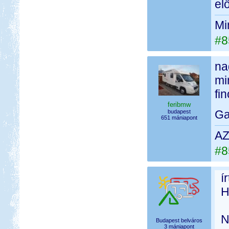
el
Mi
#8
na
mi
fi
feribmw
Ga
budapest
651 mániapont
AZ
#8
í
H
N
Budapest belváros
3 mániapont