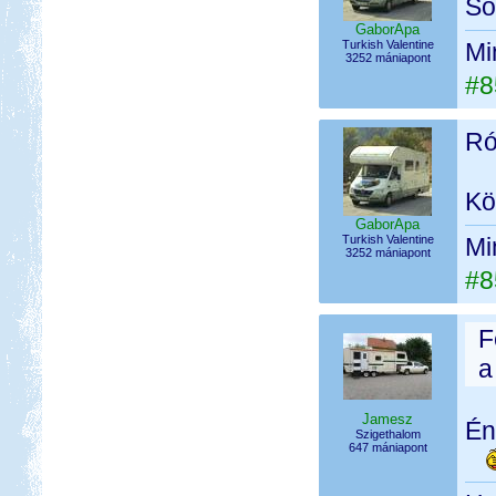
So
GaborApa
Turkish Valentine
Mi
3252 mániapont
#8
Ró
Kö
GaborApa
Turkish Valentine
Mi
3252 mániapont
#8
F
a
Jamesz
Én
Szigethalom
647 mániapont