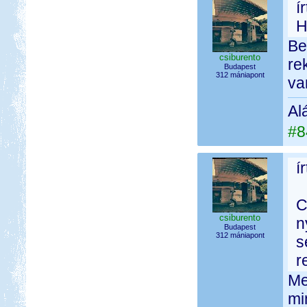
í
H
Be
csiburento
re
Budapest
312 mániapont
va
Al
#8
í
C
csiburento
n
Budapest
312 mániapont
s
r
Me
mi