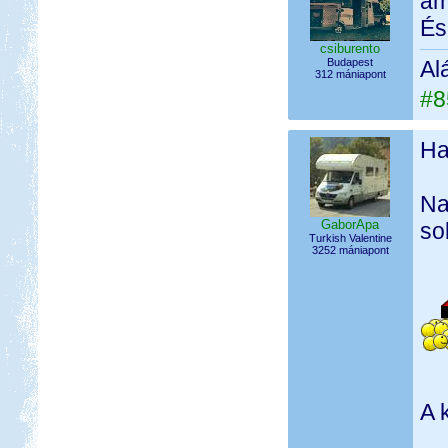
am
És
csiburento
Budapest
Al
312 mániapont
#8
Ha
Na
GaborApa
so
Turkish Valentine
3252 mániapont
A 