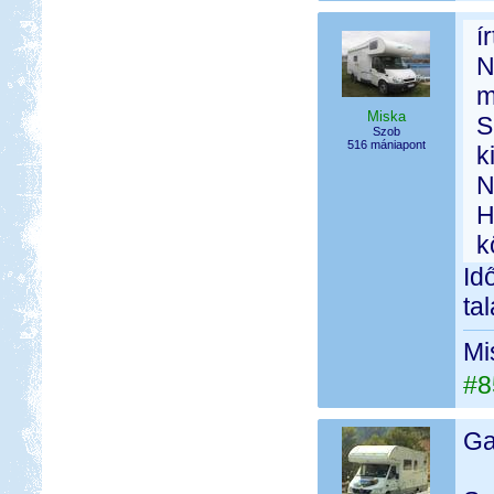
í
N
m
Miska
S
Szob
516 mániapont
ki
N
H
k
Id
ta
Mi
#8
Ga