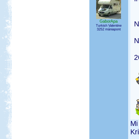
GaborApa
N
Turkish Valentine
3252 mániapont
N
2
Mi
Kr