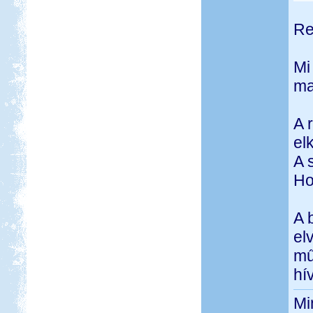
Re
Mi
ma
A 
el
A 
Ho
A 
el
mű
hí
Mi