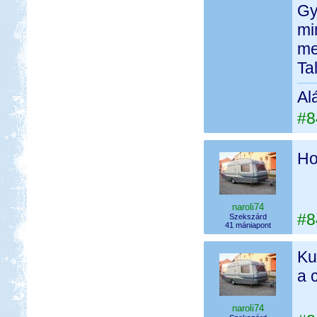
Gy
mi
me
Ta
Al
#8
Ho
naroli74
#8
Szekszárd
41 mániapont
Ku
a 
naroli74