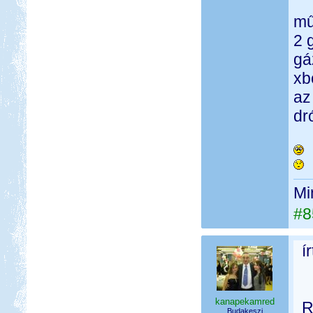
mű
2 
gá
xb
az
dr
Mi
#8
í
kanapekamred
R
Budakeszi