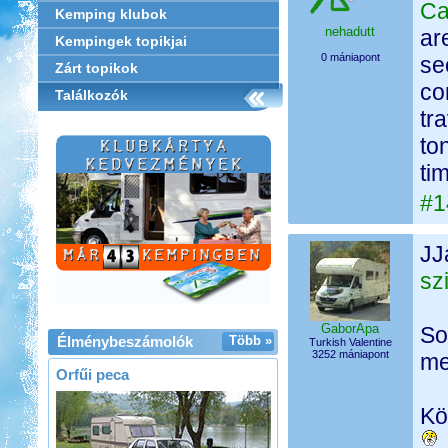
Ca
Kemping klubok
nehadutt
ar
Kempingek topikjai
0 mániapont
se
Zárt topikok
co
Találkozók
tr
to
ti
#1
JJ
sz
GaborApa
So
Élménybeszámolók
Több »
Turkish Valentine
3252 mániapont
me
Orfűi peca
Kö