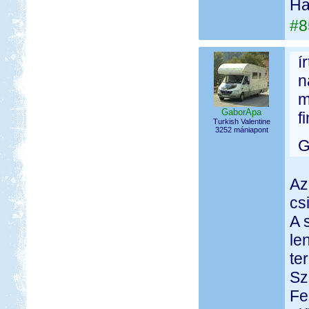
Ha 
#8
í
n
m
GaborApa
f
Turkish Valentine
3252 mániapont
G
Az
cs
A 
le
te
Sz
Fe