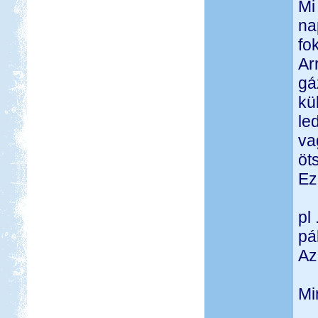
Mi
na
fo
Ar
gá
kü
le
va
öt
Ez
pl
pál
Az
Mi