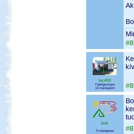
Ak
Bo
Mi
#8
Ke
kí
laci400
#8
Tápiógyörgye
14 mániapont
Bo
ke
tu
bubi
#8
0 mániapont