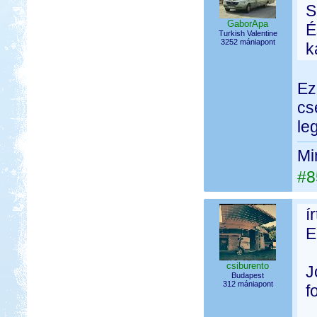
S
GaborApa
É
Turkish Valentine
3252 mániapont
k
Ez
cs
le
Mi
#8
í
E
csiburento
J
Budapest
312 mániapont
f