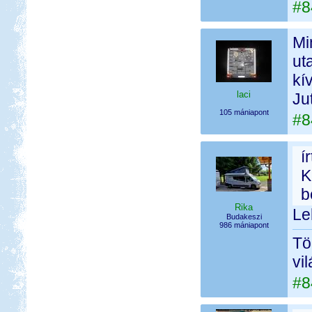
#8
Mi
ut
kí
laci
Ju
105 mániapont
#8
í
K
b
Rika
Le
Budakeszi
986 mániapont
Tö
vi
#8