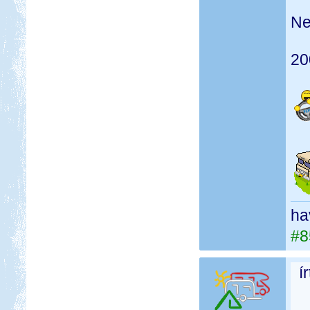
Ne
20
ha
#8
í