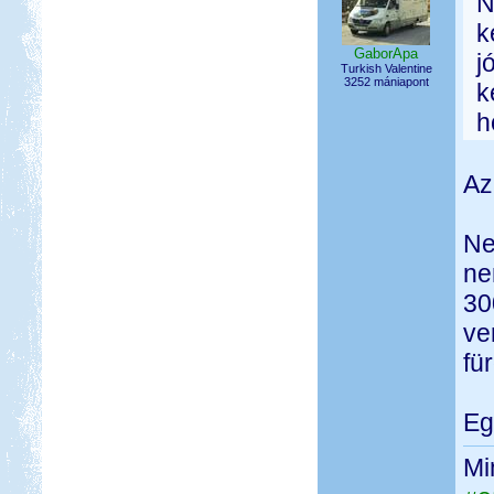
N
k
GaborApa
j
Turkish Valentine
3252 mániapont
k
h
Az
Ne
ne
30
ve
fü
Eg
Mi