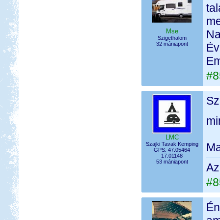
ta
me
Mse
Na
Szigethalom
32 mániapont
Év
Em
#8
Sz
mi
LMC
Szajki Tavak Kemping
Ma
GPS: 47.05464
17.01148
53 mániapont
Az
#8
Én