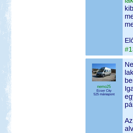
la
ki
me
me
El
#1
Ne
la
be
nemo25
Ig
Ecser City
525 mániapont
eg
pá
Az
al