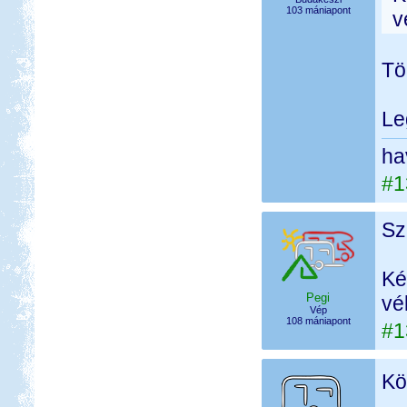
103 mániapont
v
Tö
Le
ha
#1
Sz
Ké
Pegi
vé
Vép
108 mániapont
#1
Kö