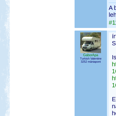
A 
le
#1
í
S
GaborApa
I
Turkish Valentine
3252 mániapont
h
1
h
1
E
n
h