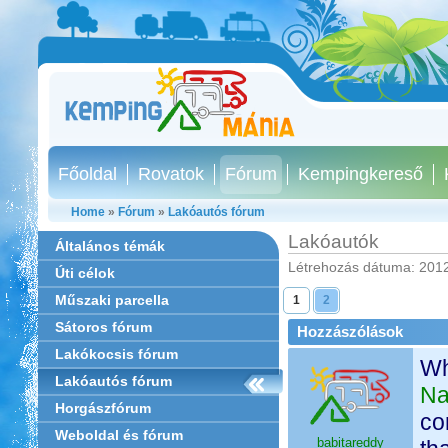
Főoldal
Rovatok
Fórum
Kempingkereső
Home
»
Fórum
»
Lakóautós fórum
Lakóautók
Általános témák
Létrehozás dátuma: 2012
Úti célok
Műszaki parcella
1
2
Sátoros fórum
Hozzászólások
Lakókocsis fórum
Wh
Lakóautós fórum
Na
Horgászfórum
co
Weboldal és fórum
babitareddy