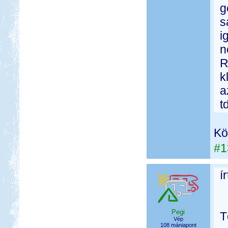
g
s
i
n
R
k
a
t
Kö
#1
í
Pegi
T
Vép
108 mániapont