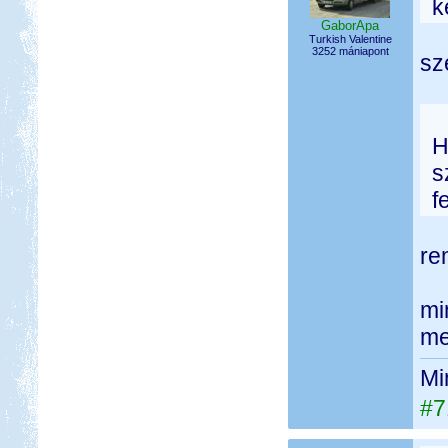
k
GaborApa
Turkish Valentine
3252 mániapont
sz
H
s
f
re
mi
me
Mi
#7