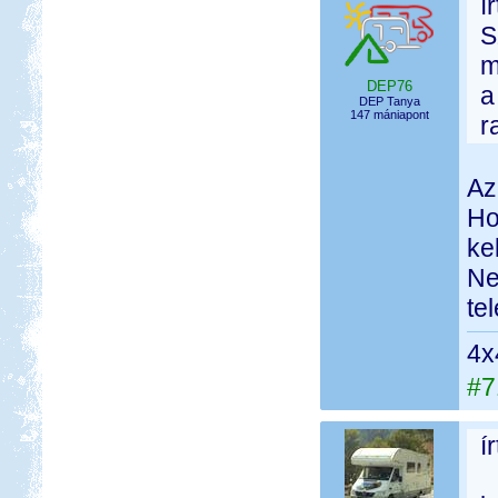
í
S
m
DEP76
a
DEP Tanya
147 mániapont
r
Az
Ho
kel
Ne
te
4x
#7
í