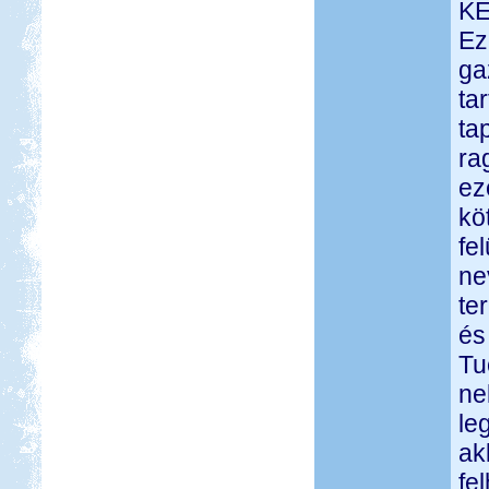
KE
Ez
ga
ta
ta
ra
ez
kö
fe
ne
te
és
Tu
ne
le
ak
fe