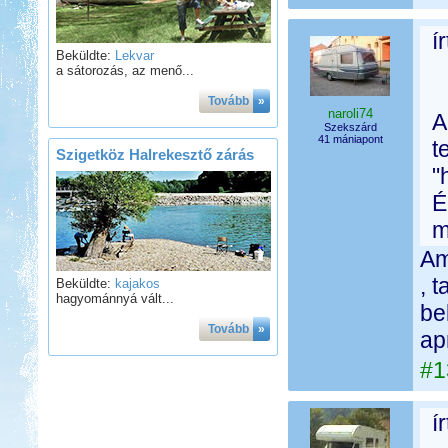
í
Beküldte:
Lekvar
a sátorozás, az menő...
Tovább
»
naroli74
A
Szekszárd
41 mániapont
t
Szigetköz Halrekesztő zárás
"
É
m
Am
, 
Beküldte:
kajakos
hagyománnyá vált...
be
Tovább
»
ap
#1
í