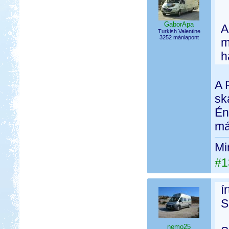
GaborApa
A
Turkish Valentine
3252 mániapont
m
h
A 
sk
Én
má
Mi
#1
í
S
nemo25