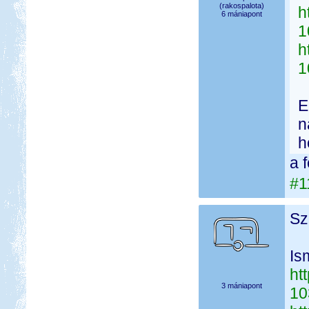
(rakospalota)
h
6 mániapont
1
h
1
E
n
h
a 
#1
Sz
Is
ht
3 mániapont
10