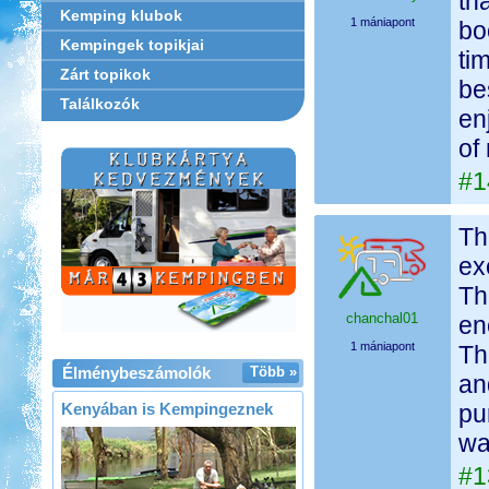
th
Kemping klubok
1 mániapont
bo
Kempingek topikjai
ti
Zárt topikok
be
Találkozók
en
of
#1
Th
ex
Th
chanchal01
en
1 mániapont
Th
Élménybeszámolók
Több »
an
Kenyában is Kempingeznek
pu
wa
#1