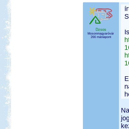
í
S
Dzsos
I
Mosonmagyaróvár
266 mániapont
h
1
h
1
E
n
h
Na
jo
kez