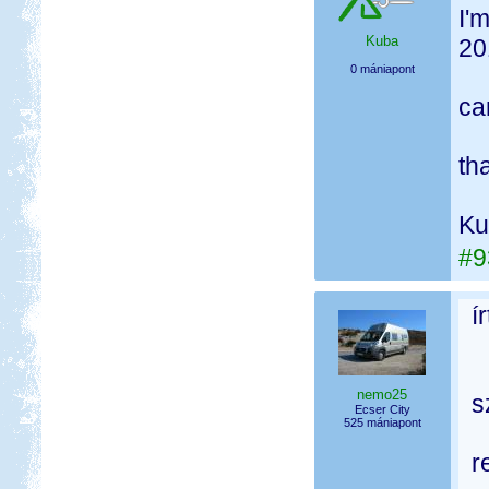
I'
Kuba
20
0 mániapont
ca
th
Ku
#9
í
nemo25
s
Ecser City
525 mániapont
r