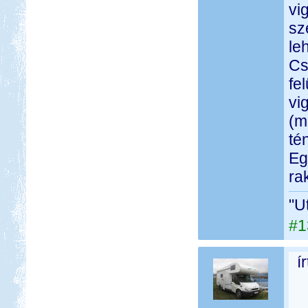
vi
sz
le
Cs
fe
vi
(m
té
Eg
ra
"U
#1
í