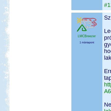
#1
Sz
Le
LMCBreezer
pr
1 mániapont
gy
ho
la
Er
ta
ht
A6
Ne