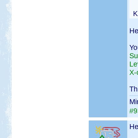
K
He
Yo
Su
Le
X-
Th
Mi
#9
He