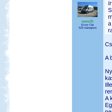
í
S
m
nemo25
a
Ecser City
525 mániapont
r
Cs
A 
Ny
ka
Il
re
A 
Eg
ne