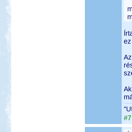
m
m
Ír
ez
Az
ré
sz
Ak
má
"U
#7