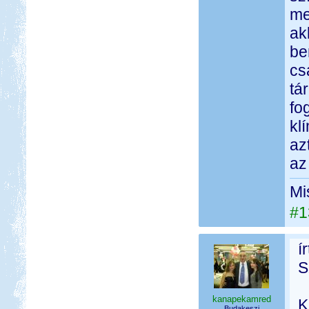
me
ak
be
cs
tá
fo
kl
az
az
Mi
#1
í
S
kanapekamred
K
Budakeszi