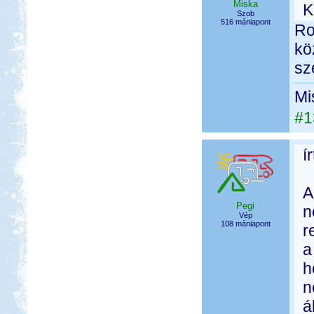
Miska
K
Szob
516 mániapont
Ro
kö
sz
Mi
#1
í
A
Pegi
n
Vép
108 mániapont
r
a
h
n
á