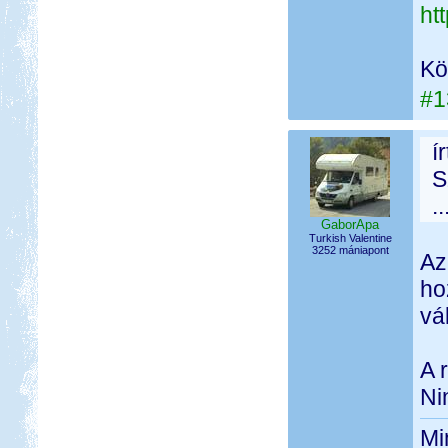
ht
Kö
#1
í
S
.
GaborApa
Turkish Valentine
3252 mániapont
Az
ho
vá
A 
Ni
Mi