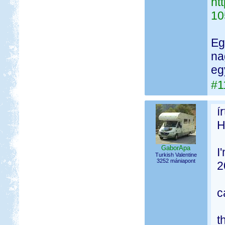
ht
10
Eg
na
eg
#1
í
H
GaborApa
I
Turkish Valentine
3252 mániapont
2
c
t