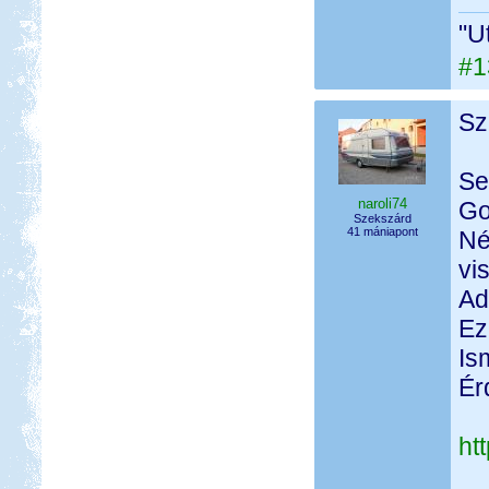
"U
#1
Sz
Se
naroli74
Go
Szekszárd
41 mániapont
Né
vi
Ad
Ez
Is
Ér
ht