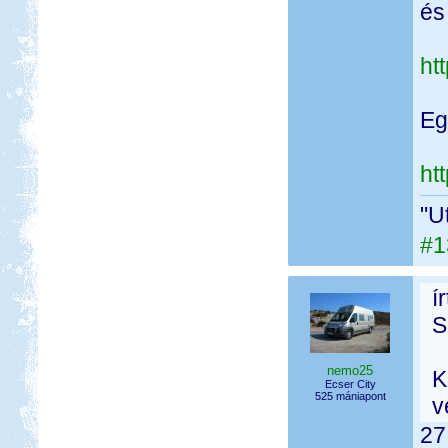
és
ht
Eg
ht
"U
#1
í
S
nemo25
K
Ecser City
525 mániapont
v
27