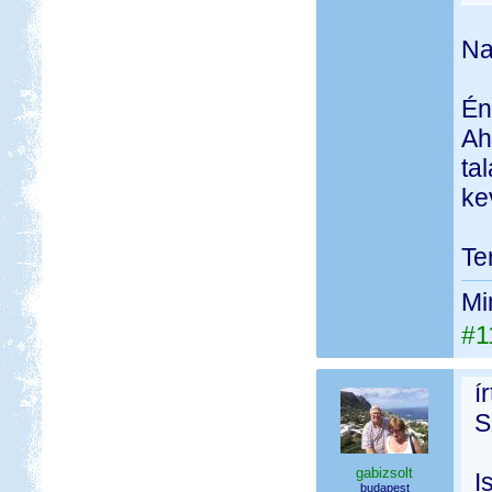
Na
Én
Ah
ta
ke
Te
Mi
#1
í
S
gabizsolt
I
budapest