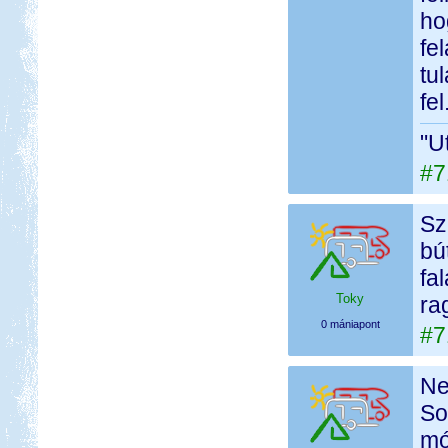
ho
fe
tu
fel
"U
#7
Sz
bú
fa
Toky
ra
0 mániapont
#7
Ne
So
mó