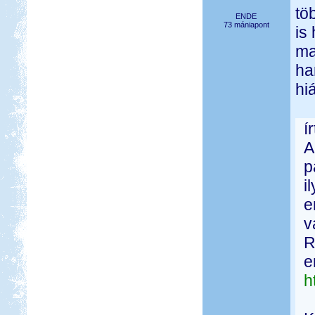
tö
ENDE
73 mániapont
is
ma
ha
hiá
í
A
p
i
e
v
R
e
h