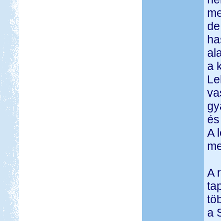
me
de
ha
al
a 
Le
va
gy
és
A 
meg
A 
ta
tö
a 