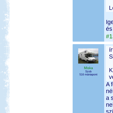
L
Ig
és
#1
í
S
Miska
K
Szob
516 mániapont
v
A 
né
a 
ne
sz