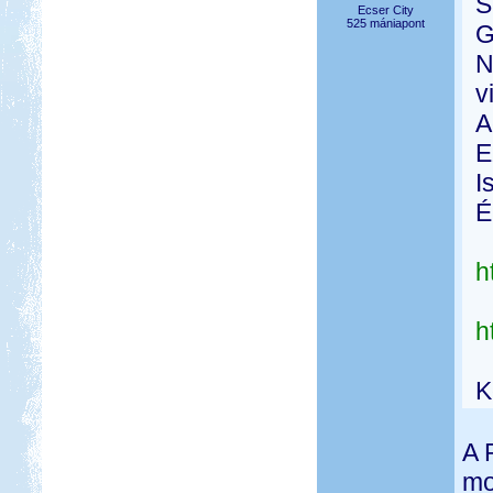
S
Ecser City
525 mániapont
G
N
v
A
E
I
É
h
h
K
A 
mo