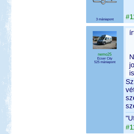
#1
3 mániapont
í
nemo25
N
Ecser City
525 mániapont
j
i
Sz
vé
sz
sz
"U
#1