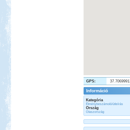
Beküldte:
Jenci2
Óriási élmény volt...
Örvényesi vadkemping
Beküldte:
Pegi
...valószínű, hogy jövőre ismét
ellátogatunk ide pár napra.
Kis-Balaton, Orfű kirándulás
GPS:
37.7069991
Információ
Kategória
Élménybeszámoló/útleírás
Ország
Olaszország
Beküldte:
GaborApa
Messzire nem akartunk menni, így