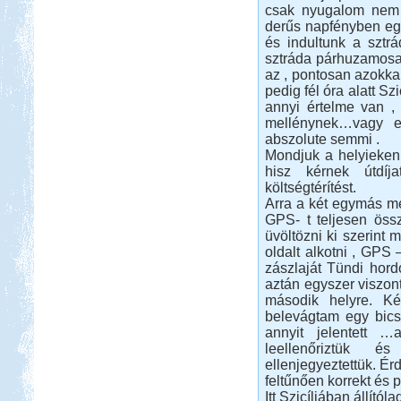
csak nyugalom nem 
Beküldte:
Eva54
derűs napfényben egy
és indultunk a sztr
Világjáró nők lakóautóval...
sztráda párhuzamosan
Tiszapüspöki Tisza-part
az , pontosan azokkal
pedig fél óra alatt Sz
annyi értelme van ,
mellénynek…vagy e
abszolute semmi .
Mondjuk a helyieken i
hisz kérnek útdí
költségtérítést.
Beküldte:
PSteve
elég nomád ...
Arra a két egymás mell
GPS- t teljesen össz
Bosznia-Hercegovina,
üvöltözni ki szerint 
Montenegró, Albánia
oldalt alkotni , GPS
zászlaját Tündi hor
aztán egyszer viszont
második helyre. K
belevágtam egy bicsk
annyit jelentett 
leellenőriztük 
Beküldte:
Juli
ellenjegyeztettük. É
feltűnően korrekt és p
Eredetileg több időt szerettünk volna
Albániában tölteni....
Itt Szicíliában állító