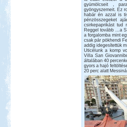
gyümölcseit , par
Toscana
gyöngyszemeit. Ez ro
habár én azzal is t
pénzösszegeket ajá
csirkepaprikást tud 
Reggel tovább …a Spr
a forgalomba mint eg
csak pár pökhendi Fe
Beküldte:
Nemo25
addig idegesítettük m
Uticélunk a komp vo
1 nappal az indulás előtt Toscana
lett a befutó....
Villa San Giovannibó
általában 40 percenk
Lago Maggiore 2012. július
gyors a hajó feltölté
20 perc alatt Messiná
Beküldte:
Annamaria
2 hetet töltöttünk lakóautóval
Olaszországban
Orfűi peca