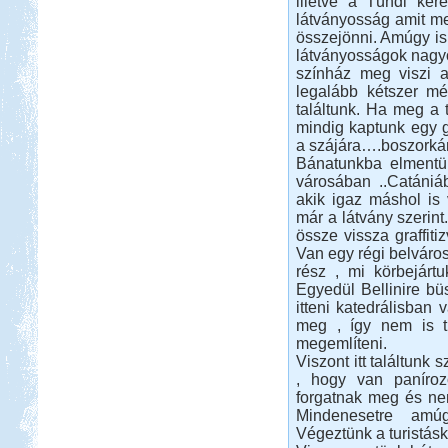
illetve a Tündi ker
Beküldte:
mia
látványosság amit me
összejönni. Amúgy is
A bő két hétre tervezett
látványosságok nagy
nyaralásunkból pár napot sátorban
töltöttünk el
színház meg viszi 
legalább kétszer mé
Hollandia-Dánia,
találtunk. Ha meg a
Németországon keresztül
mindig kaptunk egy g
a szájára….boszorká
Bánatunkba elmentün
városában ..Catániá
akik igaz máshol is 
már a látvány szerint
össze vissza graffit
Beküldte:
Wobi
Van egy régi belváros
rész , mi körbejártu
Összesen 3 hét alatt kb. 5.000 km-t
tettünk meg...
Egyedül Bellinire bü
itteni katedrálisban 
Macedónia-Albánia
meg , így nem is t
megemlíteni.
Viszont itt találtunk 
, hogy van panírozo
forgatnak meg és ne
Mindenesetre amú
Végeztünk a turistás
Beküldte:
Lekvar