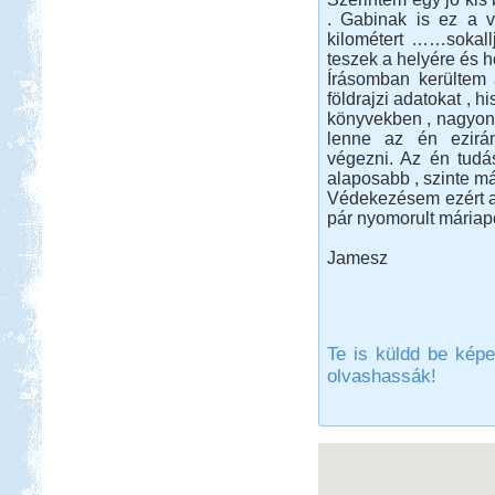
. Gabinak is ez a 
kilométert ……sokall
teszek a helyére és 
Írásomban kerültem a
földrajzi adatokat , 
könyvekben , nagyon 
Beküldte:
PSteve
lenne az én ezirán
ismét Görögországban nyaraltunk...
végezni. Az én tudá
Hellas 2011
alaposabb , szinte 
Védekezésem ezért a
pár nyomorult máriapon
Jamesz
Beküldte:
Nemo25
Te is küldd be képe
Történetünk rendhagyó módon nem
a címben szereplő dátum napján
olvashassák!
indult.
Dél-Tirol útibeszámoló