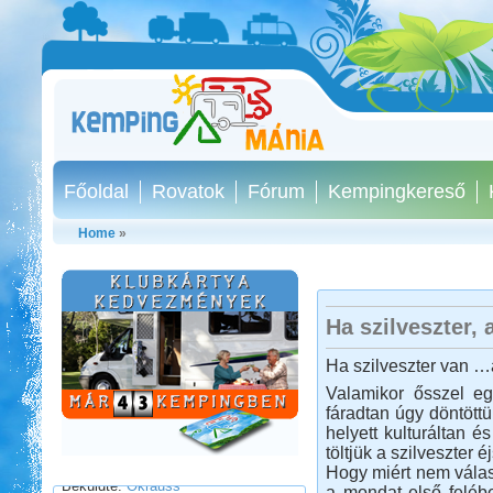
Főoldal
Rovatok
Fórum
Kempingkereső
Home
»
Marokkóban jártunk
Ha szilveszter, 
Ha szilveszter van …a
Valamikor ősszel egy
fáradtan úgy döntött
helyett kulturáltan é
Beküldte:
Okrauss
töltjük a szilveszter 
lakóautóval bejártuk Marokkót...
Hogy miért nem válas
a mondat első felébe
Olaszország Toszkana