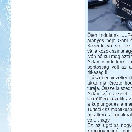
Beküldte:
Lekvar
Egy novemberi hosszú hétvége...
Dél-Olaszország, Tropea,
Öten indultunk ….F
Camping Marina del Convento
aranyos neje Gabi é
Kézenfekvő volt ez 
vállalkozók szinte e
Iván nélkül meg aztá
Aztán elindultunk…
pontosság volt az a
ritkaság !!
Először én vezettem l
Beküldte:
mia
akkor már érezte, hog
Egy-két furcsaságtól eltekintve
túrája. Össze is szedt
elégedettek voltunk...
Aztán Iván vezetett 
2017. 07-08. Görögország
sokrétűen kezelik a
a kuplungot és a man
Turisták szimpatikus
ugráltunk a kutakná
volt…nagy.
Ez az ugrálás nagyo
kormány mögé, mondt