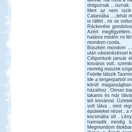
dolgoznak …isznak. ,
Mert az nem iszi
Cataniába ….tehát o
Beküldte:
GaborApa
is ráfért , mi se volt
Egy erdei vadkempingezős,
Ráckevére gondolva
biciklitúrázós hétvége...
Azért megfigyelte
Luxemburg
határos módón mi fér
mondom csoda.
Büszkén mondom …a 
után városnézéssel k
Célpontunk január el
kisváros volt.. szem
nemrég maszek sziget
Beküldte:
Wobi
Felette látszik Taormi
Ide a tengerpartról i
Jó 30 évet kellet várnunk, hogy újból
körüli magasságban
eljussunk ide.
házaihoz . Onnan bar
Görögország, Kréta,
takaros és már látván
Kissamos
teli kisvárost. Üzlet
volt látva , mint ré
épületeket nézet , a
kocsmába ült . Lén
harmadik mindig t
Megmondom titokban