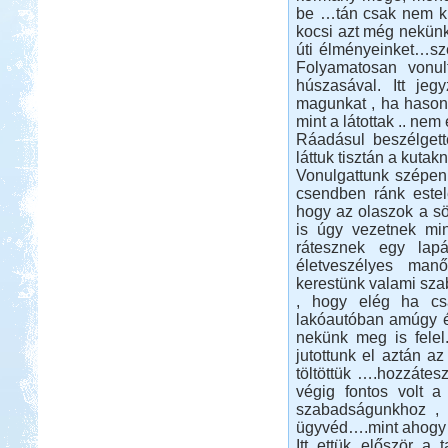
be …tán csak nem ku
Beküldte:
Kudela
kocsi azt még nekünk 
Nagyon régi álmom...
úti élményeinket…sze
Őrségi kurta-túra
Folyamatosan vonul
húszasával. Itt je
magunkat , ha hason
mint a látottak .. nem
Ráadásul beszélget
láttuk tisztán a kutakn
Vonulgattunk szépen
Beküldte:
Karollda
csendben ránk estele
hogy az olaszok a söt
Akinek több ideje van, ne szaladjon
is úgy vezetnek mi
úgy mint mi és hozzon bringát meg
túrabakancsot!
rátesznek egy lap
életveszélyes manő
Spanyol körút lakóautóval
kerestünk valami sza
, hogy elég ha c
lakóautóban amúgy 
nekünk meg is felel
jutottunk el aztán a
töltöttük ….hozzátes
végig fontos volt 
Beküldte:
Kata
szabadságunkhoz , a
ügyvéd….mint ahogy a
Spanyolország keleti part, Gibraltár,
Andalúzia, Barcelona.
Itt ettük először a 