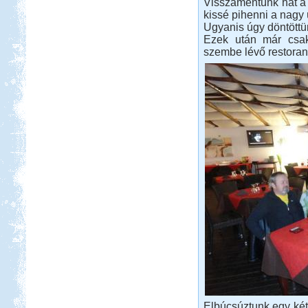
Visszamentünk hát a 
kissé pihenni a nagy ú
Érdemes elmenni, megnézni,
kipróbálni...
Ugyanis úgy döntöttü
Ezek után már csak
Kempingezzünk kicsikkel.
szembe lévő restorant
Kempingezni nem csak
kamaszkorban lehet, hanem
gyerekkel is, csak sokkal
sportosabb történet.
Lengyel körút
Beküldte:
GaborApa
Eredetileg motorozni akartunk, de
ebből is lakóautózás lett.
Elbúcsúztunk egy két 