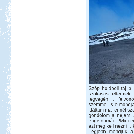
Beküldte:
Eva54
San Gimignano, Siena, Livorno,
Cecina, Pisa, Lucca, Firenze. stb.
Francia Nagykörút
Beküldte:
Kata
Szép holdbeli táj a 
Három hetes felderítő út
szokásos éttermek 
Franciaországban
legvégén … felvonó.
Kenyában is Kempingeznek
szemmel is elmondja
..láttam már ennél sz
gondolom a nejem is
engem imád !!Mindene
ezt meg kell nézni …k
Legjobb mondjuk a 