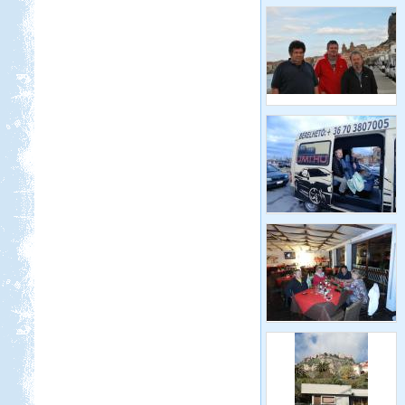
hát itthon kóricáltunk egy kicsit...
Peloponnészosz
Beküldte:
Nemo25
"G dúrban zúgják a fákon a
kabócák..."
Nyírség-Bereg 2012
szeptember
Beküldte:
Nemo25
Első állomásunk a Nyíregyháza
Sóstó volt, az állatpark közvetlen
szomszédságában