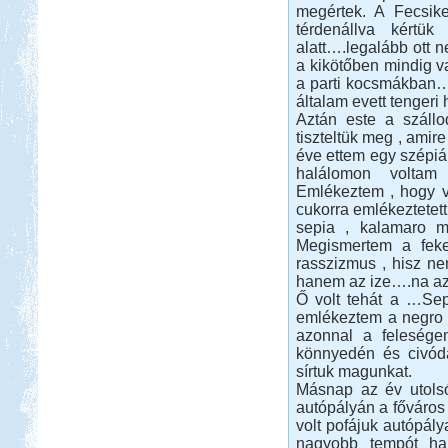
Isztambul ősszel
megértek. A Fecsik
térdenállva kértü
alatt….legalább ott 
a kikötőben mindig va
a parti kocsmákban…é
általam evett tengeri 
Aztán este a szállo
Beküldte:
Lekvar
tiszteltük meg , ami
éve ettem egy szépiáb
Nem kell félni Törökországtól...
halálomon voltam
Kelet-Magyarországi
Emlékeztem , hogy 
barangolás
cukorra emlékeztetet
sepia , kalamaro meg
Megismertem a feke
rasszizmus , hisz nem
hanem az ize….na az 
Ő volt tehát a …Sep
emlékeztem a negro v
Beküldte:
laci
azonnal a felesége
két részre szakadt...
könnyedén és civódá
sírtuk magunkat.
Salzburgerland
Másnap az év utolsó
autópályán a főváros 
volt pofájuk autópály
nagyobb tempót haj