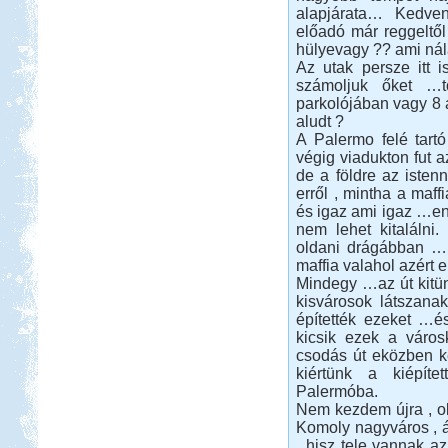
alapjárata… Kedven
előadó már reggelt
hülyevagy ?? ami nála
Beküldte:
Nemo25
Az utak persze itt 
egy álomszép táj..
számoljuk őket …t
Afrikai Mercedes Unimóka
parkolójában vagy 8 á
lakóautóval
aludt ?
A Palermo felé tartó
végig viadukton fut 
de a földre az isten
erről , mintha a maf
és igaz ami igaz …enn
nem lehet kitalálni.
Beküldte:
Gagabi
oldani drágábban …
maffia valahol azért 
Életem legnagyobb autós kalandja
Mindegy …az út kitü
volt...
kisvárosok látszana
Somogy ország
építették ezeket …é
kicsik ezek a váro
csodás út eközben k
kiértünk a kiépítet
Palermóba.
Nem kezdem újra , ol
Komoly nagyváros , 
Beküldte:
laci
, hisz tele vannak a