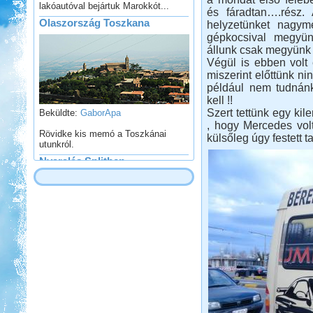
és fáradtan….rész.
helyzetünket nagymé
gépkocsival megyün
állunk csak megyünk 
Végül is ebben volt
miszerint előttünk ni
például nem tudnán
Beküldte:
GaborApa
kell !!
Rövidke kis memó a Toszkánai
Szert tettünk egy ki
utunkról.
, hogy Mercedes vol
külsőleg úgy festett 
Nyaralás Splitben
Beküldte:
PSteve
Rengeteg látnivaló van...
Budva-Tivat-Dubrovnik-
Mosztár-Szarajevó 2014