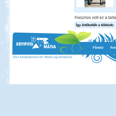
Tisza-tavi vadkempingezés
Hasznos volt ez a tarta
Így értékelték a többiek:
Beküldte:
GaborApa
Régóta kíváncsi voltam már erre a
vidékre ...
Főoldal
Rov
Szlovén-Olasz-Francia-
2012 Kempingmotyó Kft. Minden jog fenntartva!
Spanyol Nagy körút
Beküldte:
Lekvar
Nyaralásunkat egy nagy körút
megtételére terveztük....
Pecázás Akaliban