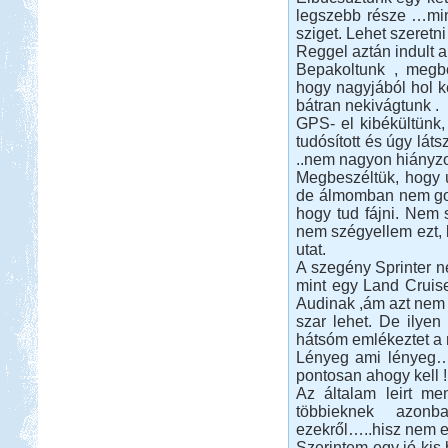
Csehország lakókocsival
legszebb része …min
sziget. Lehet szeretni S
Reggel aztán indult 
Bepakoltunk , megbe
hogy nagyjából hol k
bátran nekivágtunk .
GPS- el kibékültünk,
Beküldte:
Karollda
tudósított és úgy lát
..nem nagyon hiányzot
Célul tűztük ki Prágát, immár
Megbeszéltük, hogy
lakókocsival...
de álmomban nem gon
Fertő-tó és Ausztria,
hogy tud fájni. Nem 
Mesepark.
nem szégyellem ezt,
utat.
A szegény Sprinter n
mint egy Land Cruis
Audinak ,ám azt nem 
szar lehet. De ilyen
hátsóm emlékeztet a 
Beküldte:
GaborApa
Lényeg ami lényeg…
pontosan ahogy kell !
Vidámparkozással egybekötött, őszi
Az általam leirt m
csavargás a Fertő körül.
többieknek azon
Görögország-Albánia-
ezekről…..hisz nem e
Montenegró
Szerintem egy jó kis 