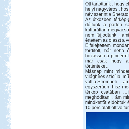
Ott tartottunk , hogy
Ha szilveszter, akkor Szicília!
helyi nagyváros , hoss
név szerint a Sherato
Az útközben térkép-
dőltünk a parton s
kulturáltan megvacsor
nem fújjodtunk , amiv
értettem az olaszt a v
Beküldte:
Jamesz
Elfelejtettem monda
fordított, bár néha
Ősszel egy átdorbézolt este után..
úgy döntöttünk, hogy.. kulturáltan
hozasson a pincérrel
töltjük a szilveszter éjszakáját
már csak hogy az
történteket.
Evia-Athen 2014
Másnap mint mindenk
világhíres szicíliai 
volt a Stromboli ....a
egyszerüen, hisz mé
térkép csatában …í
meghódítani , ám min
mindkettőt eldobtuk é
Beküldte:
Nemo25
10 perc alatt ott voltu
Evia-ra két hídon lehet áthajtani...
Toscana. Nagyvárosok.