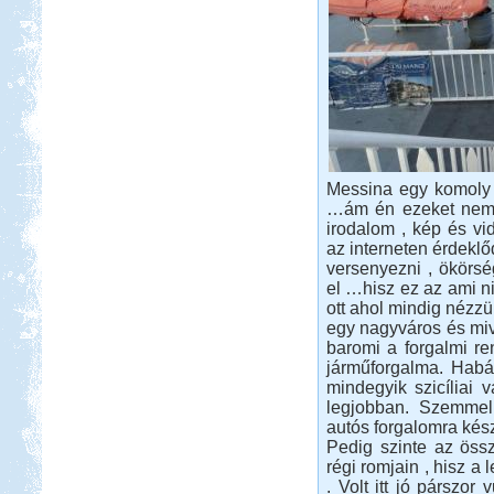
Beküldte:
Gazsy86
gyors kirándulás, horgászat,
pihenés, sörözés
Lefkada Görög körúttal 2012
Messina egy komoly 
…ám én ezeket nem n
irodalom , kép és vi
az interneten érdeklő
versenyezni , ökörs
el …hisz ez az ami n
ott ahol mindig nézz
Beküldte:
Nemo25
egy nagyváros és miv
baromi a forgalmi r
2012 augusztus. Görög körút
járműforgalma. Habár
Olasz-Francia utazás
mindegyik szicíliai v
legjobban. Szemmel
autós forgalomra kész
Pedig szinte az öss
régi romjain , hisz a 
. Volt itt jó párszo