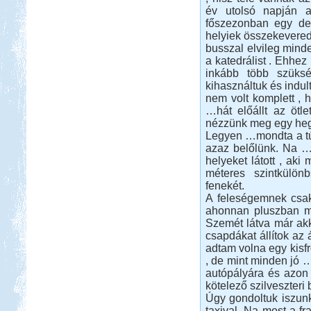
A Kund kastély belső udvara lett
év utolsó napján a
alvó helyünk...
főszezonban egy der
Szigetköz Halrekesztő zárás
helyiek összekevered
busszal elvileg mind
a katedrálist . Ehhe
inkább több szüks
kihasználtuk és indul
nem volt komplett , 
…hát előállt az ötl
Beküldte:
kajakos
nézzünk meg egy hegy
hagyománnyá vált...
Legyen …mondta a túr
Görögország, Ελλάδα 2017
azaz belőlünk. Na …
helyeket látott , ak
méteres szintkülö
fenekét.
A feleségemnek csak 
ahonnan pluszban mé
Szemét látva már akk
csapdákat állítok az
Beküldte:
Nemo25
Ugye tudjátok miről beszélek?
adtam volna egy kisfr
, de mint minden jó …
Vértes, Várgesztesi tisztás
autópályára és azon 
kötelező szilveszteri b
Úgy gondoltuk iszun
taxival. Na most a fra